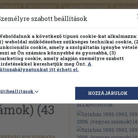
TÁRUHÁZ
ELŐJEGYZÉS
AJÁNDÉKUTALVÁNY
Partnerün
SZÁLLÍTÁS
SEGÍTSÉG
Személyre szabott beállítások
Részletes kereső
Témaköri fa
eboldalunk a következő típusú cookie-kat alkalmazza:
1) weboldal működéséhez szükséges technikai cookie, (2
Vál
unkcionális cookie, amely a szolgáltatás igénybe vételé
eszi az Ön számára könnyebbé és gyorsabbá, (3)
arketing cookie, amely alapján személyre szabott
PILLANATNYI ÁRAINK
FENNTARTHATÓ OLVASMÁN
irdetésekkel kereshetjük meg Önt.
A
ütiszabályzatunkat itt érheti el.
3, 1995-
ütibeállítások
Megvásárolható 
HOZZÁJÁRULOK
ámok) (43
ÁLLAPOTFOTÓK
VETSÉG FOLYÓIRATA