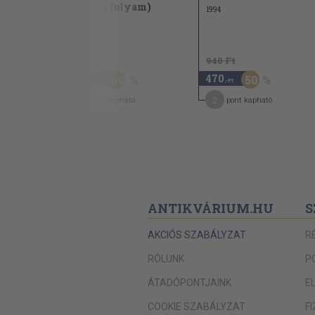
vegyes
teljes évfolyam)
1994
1969
3.480 Ft
940 Ft
1.390
470
60
50
,-Ft
,-Ft
7
2
pont kapható
pont kapható
ANTIKVÁRIUM.HU
S
AKCIÓS SZABÁLYZAT
R
RÓLUNK
P
ÁTADÓPONTJAINK
E
COOKIE SZABÁLYZAT
F