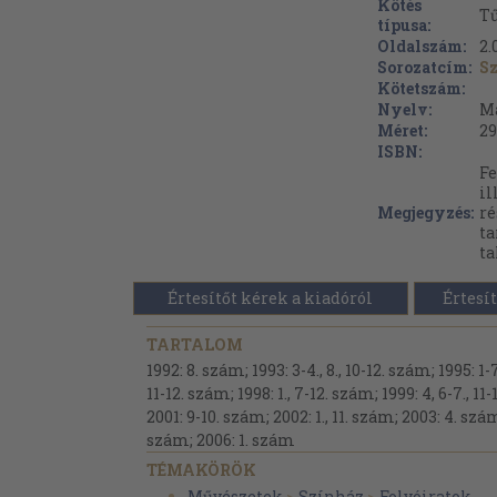
Kötés
Tű
típusa:
Oldalszám:
2.
Sorozatcím:
S
Kötetszám:
Nyelv:
M
Méret:
29
ISBN:
Fe
il
Megjegyzés:
ré
t
ta
Értesítőt kérek a kiadóról
Értesít
TARTALOM
1992: 8. szám; 1993: 3-4., 8., 10-12. szám; 1995: 1
11-12. szám; 1998: 1., 7-12. szám; 1999: 4, 6-7., 11-
2001: 9-10. szám; 2002: 1., 11. szám; 2003: 4. szám
szám; 2006: 1. szám
TÉMAKÖRÖK
Művészetek
>
Színház
>
Folyóiratok