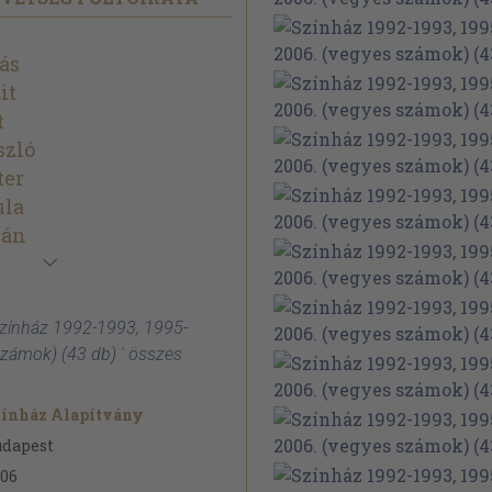
ás
it
t
szló
ter
ula
ván
Színház 1992-1993, 1995-
számok) (43 db) ' összes
zínház Alapítvány
udapest
06