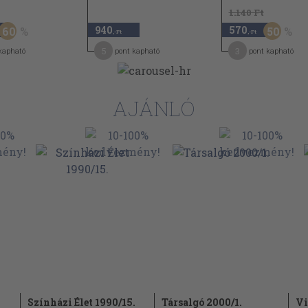
1.140 Ft
940
570
60
50
,-Ft
,-Ft
5
3
kapható
pont kapható
pont kapható
AJÁNLÓ
Színházi Élet 1990/15.
Társalgó 2000/1.
Vi