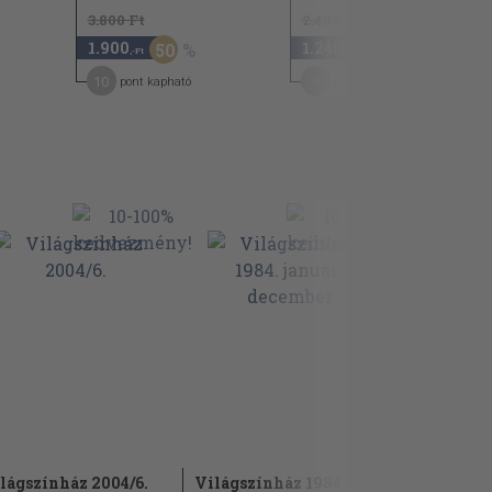
3.800 Ft
2.480 Ft
1.900
1.240
50
50
,-Ft
,-Ft
10
6
pont kapható
pont kapható
lágszínház 2004/6.
Világszínház 1984.
Dramaturg