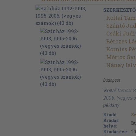
SZERKESZTŐ
Koltai Tam
Szántó Jud
Csáki Judi
Bérczes Lá
Korniss Pé
Móricz Gy
Nánay Ist
Budapest
'Koltai Tamás: 
2006. (vegyes 
példány
Kiadó:
S
Kiadás
B
helye:
Kiadás éve:
20