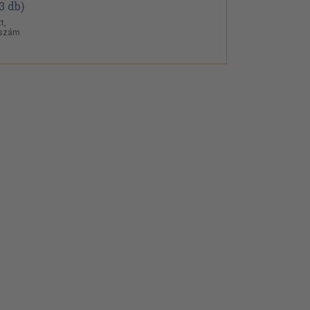
t,
i szám