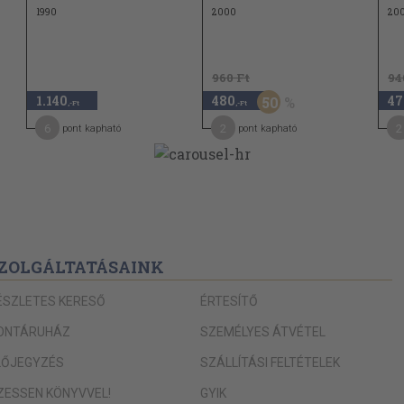
1990
2000
20
960 Ft
94
1.140
480
47
50
,-Ft
,-Ft
6
2
2
pont kapható
pont kapható
ZOLGÁLTATÁSAINK
ÉSZLETES KERESŐ
ÉRTESÍTŐ
ONTÁRUHÁZ
SZEMÉLYES ÁTVÉTEL
LŐJEGYZÉS
SZÁLLÍTÁSI FELTÉTELEK
IZESSEN KÖNYVVEL!
GYIK