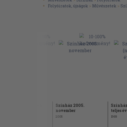
Folyóiratok, újságok
>
Művészetek
>
Sz
Színház 2012. május
Színház 2005.
Színház
november
teljes 
2012
2005
1969