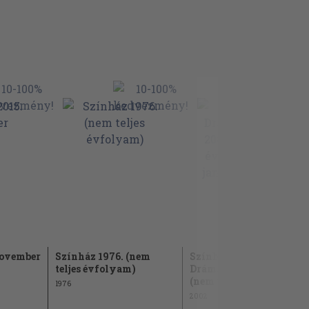
november
Színház 1976. (nem
Színház
teljes évfolyam)
Drámamelléklet 2001.
(nem teljes...
1976
2002