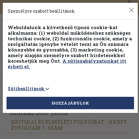
0
Toggle
Főmenü
Könyveink
navigation
Személyre szabott beállítások
Weboldalunk a következő típusú cookie-kat
alkalmazza: (1) weboldal működéséhez szükséges
technikai cookie, (2) funkcionális cookie, amely a
szolgáltatás igénybe vételét teszi az Ön számára
könnyebbé és gyorsabbá, (3) marketing cookie,
Válogasson több mint 1.000.000 kiadványunk közül
10-
amely alapján személyre szabott hirdetésekkel
100% kedvezménnyel!
kereshetjük meg Önt.
A sütiszabályzatunkat itt
érheti el.
Sütibeállítások
Vissza az előző oldalra
Válasszon példányt
HOZZÁJÁRULOK
Színház 2001. július
KRITIKAI ÉS ELMÉLETI FOLYÓIRAT - XXXIV.
ÉVFOLYAM 7. SZÁM