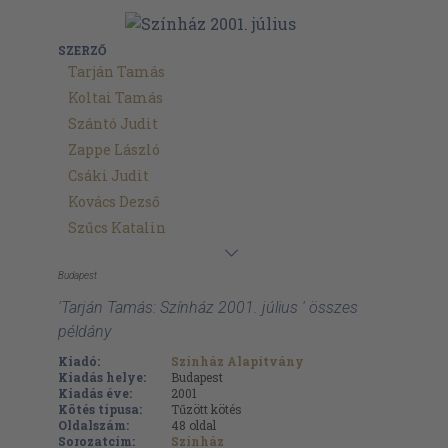
SZERZŐ
Tarján Tamás
Koltai Tamás
Szántó Judit
Zappe László
Csáki Judit
Kovács Dezső
Szűcs Katalin
Budapest
'Tarján Tamás: Színház 2001. július ' összes
példány
Kiadó:
Színház Alapítvány
Kiadás helye:
Budapest
Kiadás éve:
2001
Kötés típusa:
Tűzött kötés
Oldalszám:
48
oldal
Sorozatcím:
Színház