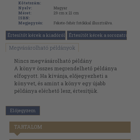
Kötetszám:
Nyelv:
Magyar
Méret:
29 cm x 21 cm
ISBN:
Megjegyzés:
Fekete-fehér fotókkal illusztrálva.
Értesítőt kérek a kiadóról
Értesítőt kérek a sorozatról
Megvásárolható példányok
Nincs megvásárolható példány
A könyv összes megrendelhető példánya
elfogyott. Ha kívánja, előjegyezheti a
könyvet, és amint a könyv egy újabb
példánya elérhető lesz, értesítjük.
Előjegyzem
TARTALOM