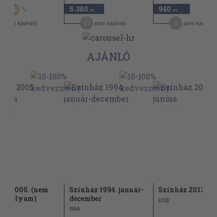
5.380
940
50
,-Ft
,-Ft
,-Ft
0
27
5
pont kapható
pont kapható
pont kapható
AJÁNLÓ
áz 2005. (nem
Színház 1994. január-
Színház 2012. jú
s évfolyam)
december
2012
1994