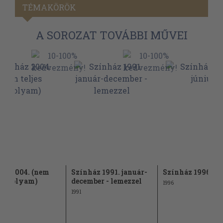
TÉMAKÖRÖK
A SOROZAT TOVÁBBI MŰVEI
áz 2004. (nem
Színház 1991. január-
Színház 1996. jú
s évfolyam)
december - lemezzel
1996
1991
Ft