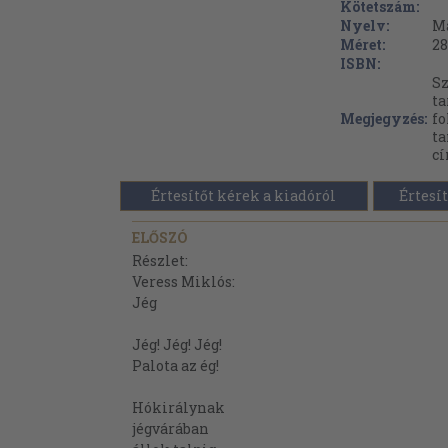
Kötetszám:
Nyelv:
M
Méret:
28
ISBN:
Sz
ta
Megjegyzés:
fo
ta
cí
Értesítőt kérek a kiadóról
Értesít
ELŐSZÓ
Részlet:
Veress Miklós:
Jég
Jég! Jég! Jég!
Palota az ég!
Hókirálynak
jégvárában