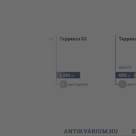
Szivárvány 2004. május
Tappancs 52.
Tappanc
2004
960 Ft
980
1.140
480
,-Ft
,-Ft
,-Ft
5
6
2
pont kapható
pont kapható
pont 
ANTIKVÁRIUM.HU
S