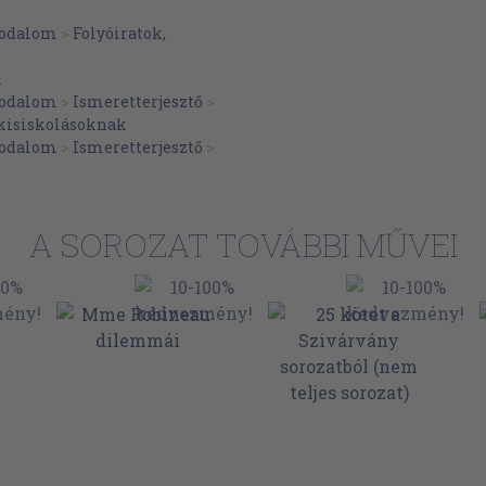
irodalom
>
Folyóiratok,
i
irodalom
>
Ismeretterjesztő
>
kisiskolásoknak
irodalom
>
Ismeretterjesztő
>
A SOROZAT TOVÁBBI MŰVEI