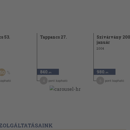
s 53.
Tappancs 27.
Szivárvány 200
január
2004
840
980
50
,-Ft
,-Ft
4
5
kapható
pont kapható
pont kapható
ZOLGÁLTATÁSAINK