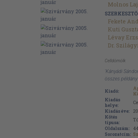
Molnos Laj
SZERKESZTŐ
Fekete An
Kuti Gusz
Lévay Erzs
Dr. Szilág
Celldömölk
'Kányádi Sándor
összes példány
Ap
Kiadó:
Kö
Kiadás
C
helye:
Kiadás éve:
20
Kötés
Tű
típusa:
Oldalszám:
4
Sorozatcím:
S