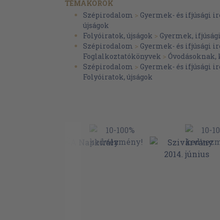
Zenebona 25
TÉMAKÖRÖK
Hol volt, hol nem volt 26
Szépirodalom
>
Gyermek- és ifjúsági 
A mi sulink 28
újságok
Nem csak fiúknak nem csak lányoknak 30
Folyóiratok, újságok
>
Gyermek, ifjúság
Készítsük együtt! 32
Szépirodalom
>
Gyermek- és ifjúsági 
Ezerarcú természet 34
Foglalkoztatókönyvek
>
Óvodásoknak, 
A ti oldalatok 36
Szépirodalom
>
Gyermek- és ifjúsági 
Íz-lelő 38
Folyóiratok, újságok
Szivárványszolgálat 40
Hu-mor-zsák 43
Képes történet 44