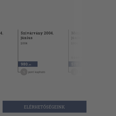
4.
Szivárvány 2004.
Mézeskalács 2004.
június
június
2004
2004
1.140 Ft
980
570
50
,-Ft
,-Ft
5
3
pont kapható
pont kapható
ELÉRHETŐSÉGEINK