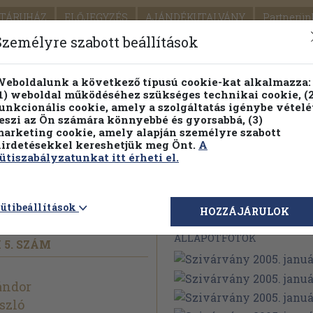
TÁRUHÁZ
ELŐJEGYZÉS
AJÁNDÉKUTALVÁNY
Partnerün
SZÁLLÍTÁS
SEGÍTSÉG
Személyre szabott beállítások
Részletes kereső
Témaköri fa
eboldalunk a következő típusú cookie-kat alkalmazza:
1) weboldal működéséhez szükséges technikai cookie, (2
Vál
unkcionális cookie, amely a szolgáltatás igénybe vételé
eszi az Ön számára könnyebbé és gyorsabbá, (3)
arketing cookie, amely alapján személyre szabott
PILLANATNYI ÁRAINK
FENNTARTHATÓ OLVASMÁN
irdetésekkel kereshetjük meg Önt.
A
ütiszabályzatunkat itt érheti el.
. január
ütibeállítások
Megvásárolható 
HOZZÁJÁRULOK
ÁLLAPOTFOTÓK
 5. SZÁM
ándor
szló