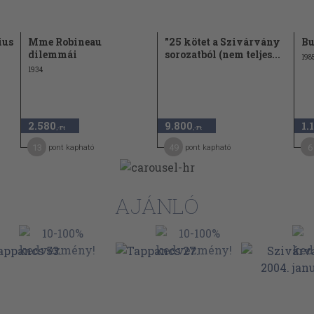
ius
Mme Robineau
"25 kötet a Szivárvány
Bu
dilemmái
sorozatból (nem teljes...
198
1934
2.580
9.800
1.
,-Ft
,-Ft
13
49
6
pont kapható
pont kapható
AJÁNLÓ