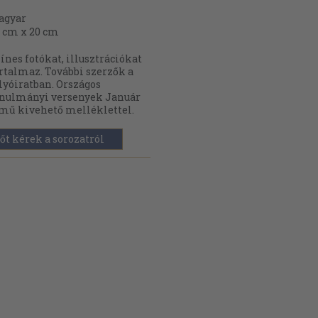
agyar
 cm x 20 cm
ínes fotókat, illusztrációkat
rtalmaz. További szerzők a
lyóiratban. Országos
nulmányi versenyek Január
mű kivehető melléklettel.
őt kérek a sorozatról