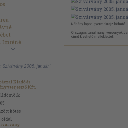
os
drea
Néhány lapon gyermekrajz látható.
távné
Országos tanulmányi versenyek Ja
ébet
című kivehető melléklettel.
yi Imréné
: Szivárvány 2005. január '
áczai Kiadó és
nyvterjesztő Kft.
elldömölk
05
zött kötés
4
oldal
zivárvány