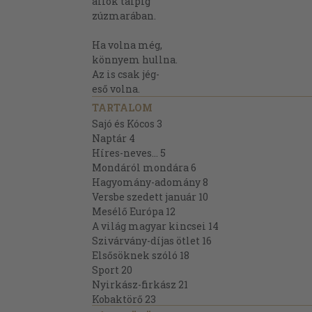
állok talpig
zúzmarában.
Ha volna még,
könnyem hullna.
Az is csak jég-
eső volna.
TARTALOM
Sajó és Kócos 3
Naptár 4
Híres-neves... 5
Mondáról mondára 6
Hagyomány-adomány 8
Versbe szedett január 10
Mesélő Európa 12
A világ magyar kincsei 14
Szivárvány-díjas ötlet 16
Elsősöknek szóló 18
Sport 20
Nyirkász-firkász 21
Kobaktörő 23