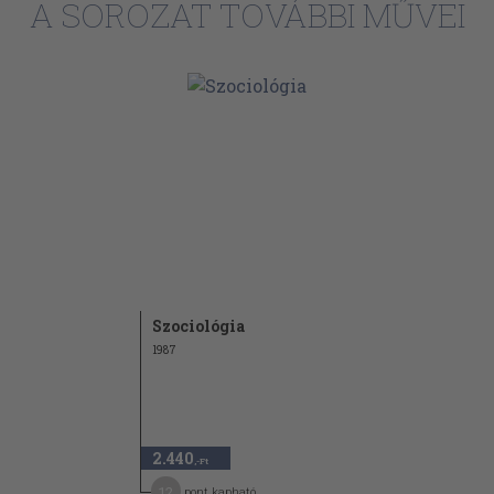
A SOROZAT TOVÁBBI MŰVEI
Szociológia
1987
2.440
,-Ft
12
pont kapható