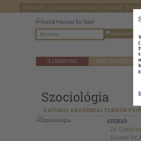
ÉRTESÍTŐ
FIZESSEN
KÖNYVVEL!
AUKCIÓ
PON
W
(
f
t
m
ÚJ KÖNYVEK
MOST ÉRKEZETT
h
s
Szociológia
S
KATONAI AKADÉMIAI TANKÖNYV/
SZERZŐ
Dr. Gyekic
Kissné Dr.