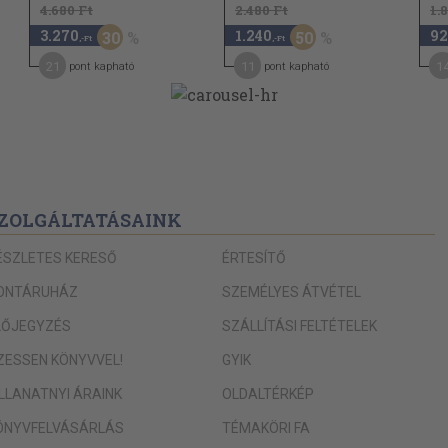
4.680 Ft
2.480 Ft
1.
3.270
1.240
92
30
50
,-Ft
,-Ft
21
11
1
pont kapható
pont kapható
ZOLGÁLTATÁSAINK
ÉSZLETES KERESŐ
ÉRTESÍTŐ
ONTÁRUHÁZ
SZEMÉLYES ÁTVÉTEL
LŐJEGYZÉS
SZÁLLÍTÁSI FELTÉTELEK
IZESSEN KÖNYVVEL!
GYIK
ILLANATNYI ÁRAINK
OLDALTÉRKÉP
ÖNYVFELVÁSÁRLÁS
TÉMAKÖRI FA