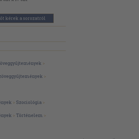
őt kérek a sorozatról
szöveggyűjtemények
>
szöveggyűjtemények
>
ények
>
Szociológia
>
ények
>
Történelem
>