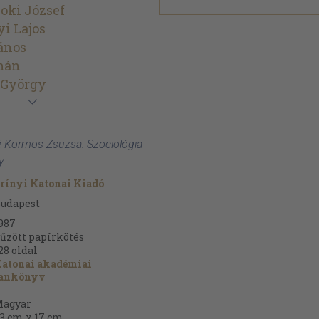
oki József
yi Lajos
János
mán
 György
é Kormos Zsuzsa: Szociológia
y
rínyi Katonai Kiadó
udapest
987
űzött papírkötés
28
oldal
atonai akadémiai
tankönyv
agyar
3 cm x 17 cm