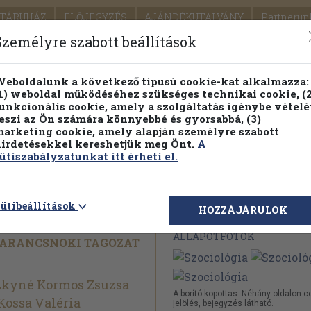
TÁRUHÁZ
ELŐJEGYZÉS
AJÁNDÉKUTALVÁNY
Partnerün
SZÁLLÍTÁS
SEGÍTSÉG
Személyre szabott beállítások
1.
Részletes kereső
Témaköri fa
eboldalunk a következő típusú cookie-kat alkalmazza:
1) weboldal működéséhez szükséges technikai cookie, (2
KIADV
unkcionális cookie, amely a szolgáltatás igénybe vételé
LEGNA
eszi az Ön számára könnyebbé és gyorsabbá, (3)
arketing cookie, amely alapján személyre szabott
PILLANATNYI ÁRAINK
FENNTARTHATÓ OLVASMÁN
irdetésekkel kereshetjük meg Önt.
A
ütiszabályzatunkat itt érheti el.
ütibeállítások
Megvásárolható 
HOZZÁJÁRULOK
ÁLLAPOTFOTÓK
PARANCSNOKI TAGOZAT
zkyné Kormos Zsuzsa
A borító kopottas. Néhány oldalon 
 Kossa Valéria
jelölés, bejegyzés látható.