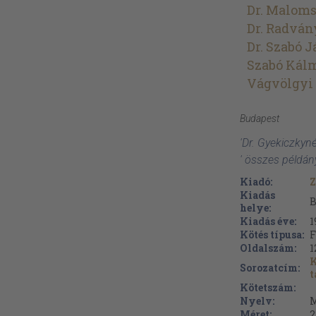
Dr. Maloms
Dr. Radván
Dr. Szabó 
Szabó Kál
Vágvölgyi
Budapest
'Dr. Gyekiczkyn
' összes példán
Kiadó:
Z
Kiadás
B
helye:
Kiadás éve:
1
Kötés típusa:
F
Oldalszám:
1
K
Sorozatcím:
Kötetszám:
Nyelv:
M
Méret:
2