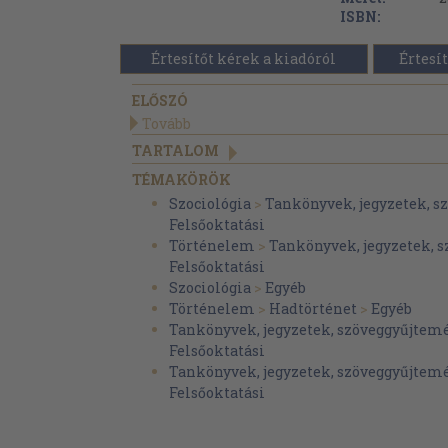
ISBN:
Értesítőt kérek a kiadóról
Értesít
ELŐSZÓ
Tovább
TARTALOM
TÉMAKÖRÖK
Szociológia
>
Tankönyvek, jegyzetek, 
Felsőoktatási
Történelem
>
Tankönyvek, jegyzetek, 
Felsőoktatási
Szociológia
>
Egyéb
Történelem
>
Hadtörténet
>
Egyéb
Tankönyvek, jegyzetek, szöveggyűjtem
Felsőoktatási
Tankönyvek, jegyzetek, szöveggyűjtem
Felsőoktatási