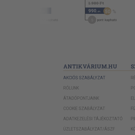
1.980 Ft
2.740
990
50
,-Ft
,-Ft
22
5
pont kapható
pont kapható
ANTIKVÁRIUM.HU
S
AKCIÓS SZABÁLYZAT
R
RÓLUNK
P
ÁTADÓPONTJAINK
E
COOKIE SZABÁLYZAT
F
ADATKEZELÉSI TÁJÉKOZTATÓ
P
ÜZLETSZABÁLYZAT/ÁSZF
K