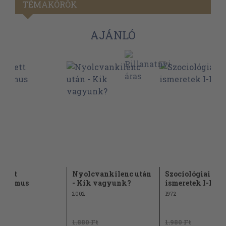
TÉMAKÖRÖK
AJÁNLÓ
ezett
Nyolcvankilenc után
Szociológiai
alizmus
- Kik vagyunk?
ismeretek I-II.
2002
1972
1.880 Ft
1.980 Ft