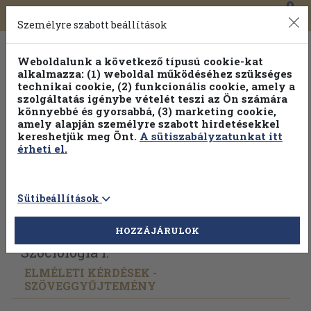
0
Toggle
Főmenü
Könyveink
navigation
Személyre szabott beállítások
Weboldalunk a következő típusú cookie-kat
alkalmazza: (1) weboldal működéséhez szükséges
technikai cookie, (2) funkcionális cookie, amely a
szolgáltatás igénybe vételét teszi az Ön számára
könnyebbé és gyorsabbá, (3) marketing cookie,
amely alapján személyre szabott hirdetésekkel
kereshetjük meg Önt.
A sütiszabályzatunkat itt
érheti el.
Sütibeállítások
Vissza az előző oldalra
Válasszon példányt
HOZZÁJÁRULOK
Szociológia I.
ELMÉLETI KÉRDÉSEK -
SZÖVEGGYŰJTEMÉNY