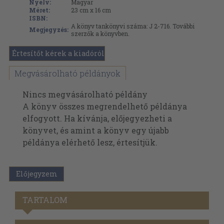
Nyelv:
Magyar
Méret:
23 cm x 16 cm
ISBN:
A könyv tankönyvi száma: J 2-716. További
Megjegyzés:
szerzők a könyvben.
Értesítőt kérek a kiadóról
Megvásárolható példányok
Nincs megvásárolható példány
A könyv összes megrendelhető példánya
elfogyott. Ha kívánja, előjegyezheti a
könyvet, és amint a könyv egy újabb
példánya elérhető lesz, értesítjük.
Előjegyzem
TARTALOM