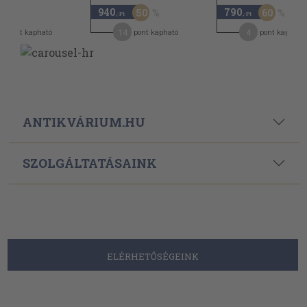
940
790
50
60
,-Ft
,-Ft
,-Ft
0
14
4
pont kapható
pont kapható
pont kapható
ANTIKVÁRIUM.HU
SZOLGÁLTATÁSAINK
ELÉRHETŐSÉGEINK