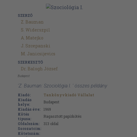
SZERZŐ
Z. Bauman
S. Widerszpil
A. Matejko
J. Szcepanski
M. Janicsijevics
SZERKESZTŐ
Dr. Balogh József
Budapest
'Z. Bauman: Szociológia I. ' összes példány
Kiadó:
Tankönyvkiadó Vállalat
Kiadás
Budapest
helye:
Kiadás éve:
1969
Kötés
Ragasztott papírkötés
típusa:
Oldalszám:
313
oldal
Sorozatcím:
Kötetszám: