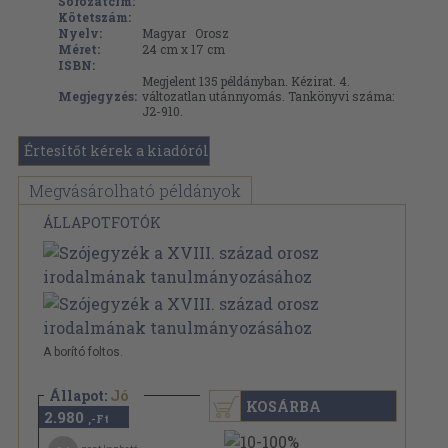
Sorozatcím:
Kötetszám:
Nyelv:
Magyar
Orosz
Méret:
24 cm x 17 cm
ISBN:
Megjelent 135 példányban. Kézirat. 4.
Megjegyzés:
változatlan utánnyomás. Tankönyvi száma:
J2-910.
Értesítőt kérek a kiadóról
Megvásárolható példányok
ÁLLAPOTFOTÓK
A borító foltos.
Állapot:
Jó
KOSÁRBA
2.980
,-Ft