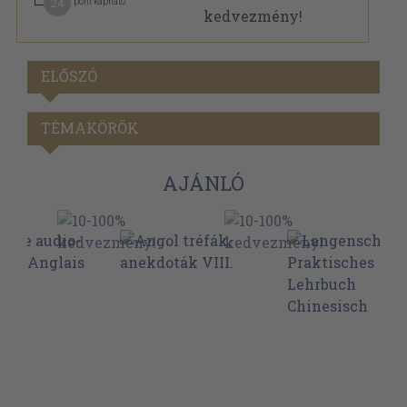
24
pont kapható
ELŐSZÓ
TÉMAKÖRÖK
AJÁNLÓ