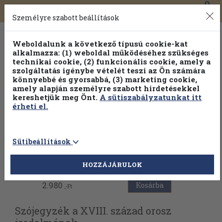
0
Toggle
Főmenü
Könyveink
navigation
Személyre szabott beállítások
Weboldalunk a következő típusú cookie-kat
alkalmazza: (1) weboldal működéséhez szükséges
technikai cookie, (2) funkcionális cookie, amely a
szolgáltatás igénybe vételét teszi az Ön számára
könnyebbé és gyorsabbá, (3) marketing cookie,
Válogasson több mint 1.000.000 kiadványunk közül
10-
amely alapján személyre szabott hirdetésekkel
100% kedvezménnyel!
kereshetjük meg Önt.
A sütiszabályzatunkat itt
érheti el.
Sütibeállítások
Vissza az előző oldalra
HOZZÁJÁRULOK
2.980
Kosárba
,-Ft
Szójegyzék a XVIII. század orosz