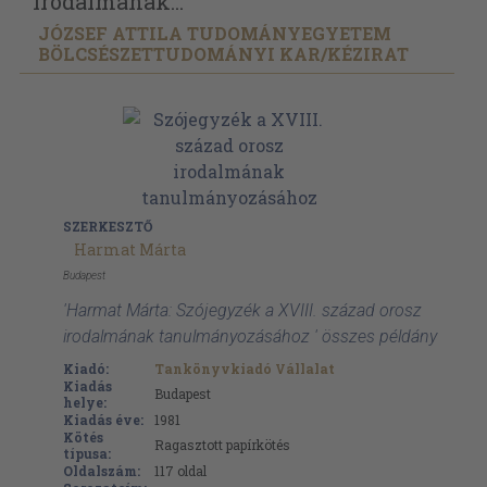
irodalmának...
JÓZSEF ATTILA TUDOMÁNYEGYETEM
BÖLCSÉSZETTUDOMÁNYI KAR/
KÉZIRAT
SZERKESZTŐ
Harmat Márta
Budapest
'Harmat Márta: Szójegyzék a XVIII. század orosz
irodalmának tanulmányozásához ' összes példány
Kiadó:
Tankönyvkiadó Vállalat
Kiadás
Budapest
helye:
Kiadás éve:
1981
Kötés
Ragasztott papírkötés
típusa:
Oldalszám:
117
oldal