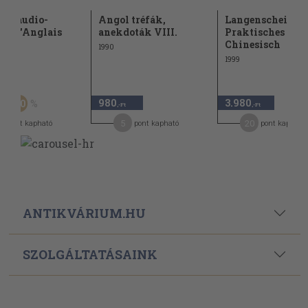
de audio-
Angol tréfák,
Langenscheidts
lle d'Anglais
anekdoták VIII.
Praktisches Leh
Chinesisch
1990
1999
Ft
980
3.980
50
,-Ft
,-Ft
,-Ft
5
20
pont kapható
pont kapható
pont kapható
ANTIKVÁRIUM.HU
SZOLGÁLTATÁSAINK