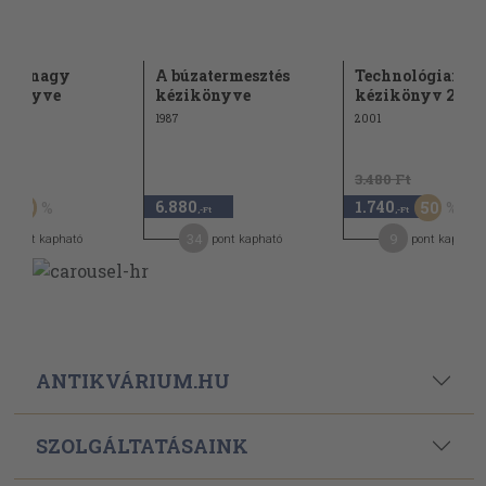
dők nagy
A búzatermesztés
Technológiai
skönyve
kézikönyve
kézikönyv 2001
1987
2001
Ft
3.480 Ft
6.880
1.740
50
50
,-Ft
,-Ft
5
34
9
pont kapható
pont kapható
pont kapható
ANTIKVÁRIUM.HU
SZOLGÁLTATÁSAINK