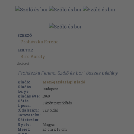
SZERZŐ
Prohászka Ferenc
LEKTOR
Bíró Károly
Budapest
'Prohászka Ferenc: Szőlő és bor ' összes példány
Kiadó:
Mezőgazdasági Kiadó
Kiadás
Budapest
helye:
Kiadás éve:
1960
Kötés
Fűzött papírkötés
típusa:
Oldalszám:
328
oldal
Sorozatcím:
Kötetszám:
Nyelv:
Magyar
Méret:
20 cm x 15 cm