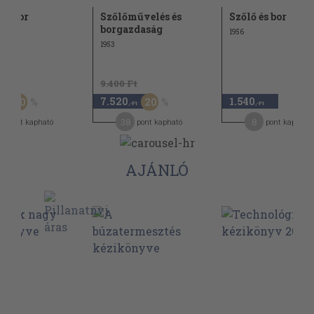
és bor
Szőlőművelés és
Szőlő és bor
borgazdaság
1956
1953
Ft
9.400 Ft
7.520
1.540
20
20
-Ft
,-Ft
,-Ft
38
8
pont kapható
pont kapható
pont kapható
AJÁNLÓ