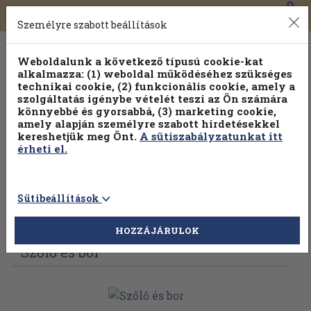
0
Toggle
Főmenü
Könyveink
navigation
Személyre szabott beállítások
Weboldalunk a következő típusú cookie-kat
alkalmazza: (1) weboldal működéséhez szükséges
technikai cookie, (2) funkcionális cookie, amely a
szolgáltatás igénybe vételét teszi az Ön számára
könnyebbé és gyorsabbá, (3) marketing cookie,
amely alapján személyre szabott hirdetésekkel
kereshetjük meg Önt.
A sütiszabályzatunkat itt
érheti el.
Sütibeállítások
Vissza az előző oldalra
Válasszon példányt
HOZZÁJÁRULOK
Szőlő és bor