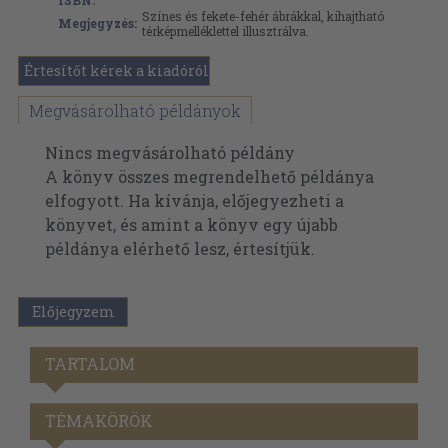
ISBN:
Színes és fekete-fehér ábrákkal, kihajtható
Megjegyzés:
térképmelléklettel illusztrálva.
Értesítőt kérek a kiadóról
Megvásárolható példányok
Nincs megvásárolható példány
A könyv összes megrendelhető példánya
elfogyott. Ha kívánja, előjegyezheti a
könyvet, és amint a könyv egy újabb
példánya elérhető lesz, értesítjük.
Előjegyzem
TARTALOM
TÉMAKÖRÖK