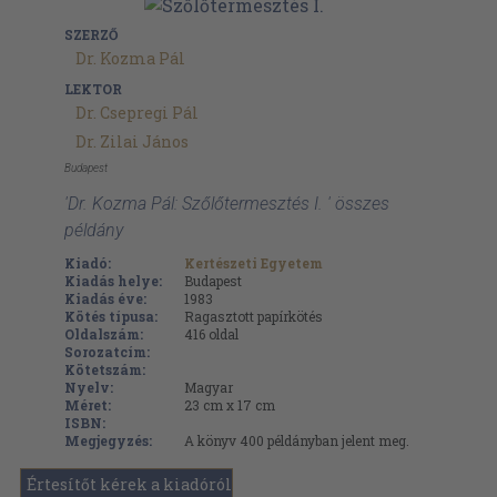
SZERZŐ
Dr. Kozma Pál
LEKTOR
Dr. Csepregi Pál
Dr. Zilai János
Budapest
'Dr. Kozma Pál: Szőlőtermesztés I. ' összes
példány
Kiadó:
Kertészeti Egyetem
Kiadás helye:
Budapest
Kiadás éve:
1983
Kötés típusa:
Ragasztott papírkötés
Oldalszám:
416
oldal
Sorozatcím:
Kötetszám:
Nyelv:
Magyar
Méret:
23 cm x 17 cm
ISBN:
Megjegyzés:
A könyv 400 példányban jelent meg.
Értesítőt kérek a kiadóról