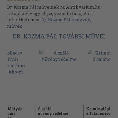
Dr. Kozma Pál műveinek az Antikvarium.hu-
n kapható vagy előjegyezhető listáját itt
tekintheti meg:
Dr. Kozma Pál könyvek,
művek
DR. KOZMA PÁL TOVÁBBI MŰVEI
csy Mátyás
A szőlő
Kriminológia
náriumi
növényvédelme
általános rész