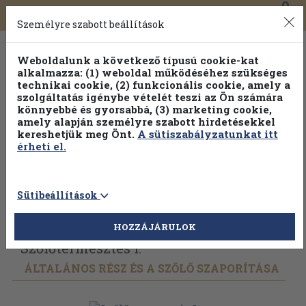
0
Toggle
Főmenü
Könyveink
navigation
Személyre szabott beállítások
Weboldalunk a következő típusú cookie-kat
alkalmazza: (1) weboldal működéséhez szükséges
technikai cookie, (2) funkcionális cookie, amely a
szolgáltatás igénybe vételét teszi az Ön számára
könnyebbé és gyorsabbá, (3) marketing cookie,
amely alapján személyre szabott hirdetésekkel
kereshetjük meg Önt.
A sütiszabályzatunkat itt
érheti el.
Sütibeállítások
Vissza az előző oldalra
Válasszon példányt
HOZZÁJÁRULOK
Szőlőtermesztés I.
ÁLTALÁNOS RÉSZ ÉS A SZŐLŐ SZAPORÍTÁSA