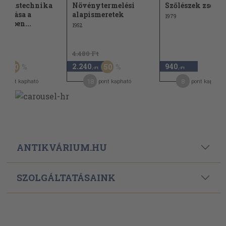
mítástechnika
Növénytermelési
Szőlészek zsebk
mazása a
alapismeretek
1979
szetben...
1952
Ft
4.480 Ft
2.240
940
50
50
-Ft
,-Ft
,-Ft
18
8
pont kapható
pont kapható
pont kapható
ANTIKVÁRIUM.HU
SZOLGÁLTATÁSAINK