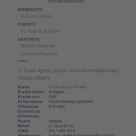
SZERKESZTŐ
A. Fodor Ágnes
FORDÍTÓ
Dr. Angyal Andrea
GRAFIKUS
Michel Saeman
Francois Poulain
Budapest
'A. Fodor Ágnes: Szülők Larousse enciklopédiája '
összes példány
Kiadó:
Glória Könyvkiadó
Kiadás helye:
Budapest
Kiadás éve:
1995
Kötés típusa:
Fűzött kemény papírkötés
Oldalszám:
479
oldal
Sorozatcím:
Kötetszám:
Nyelv:
Magyar
Méret:
27 cm x 20 cm
ISBN:
963-7495-43-6
Megjegyzés:
Színes fotókkal gazdagon illusztrálva.