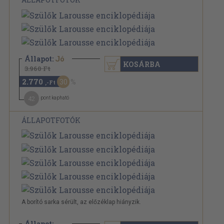
Állapot:
Jó
KOSÁRBA
3.960 Ft
2.770
30
,-Ft
42
pont kapható
ÁLLAPOTFOTÓK
A borító sarka sérült, az előzéklap hiányzik.
Állapot: