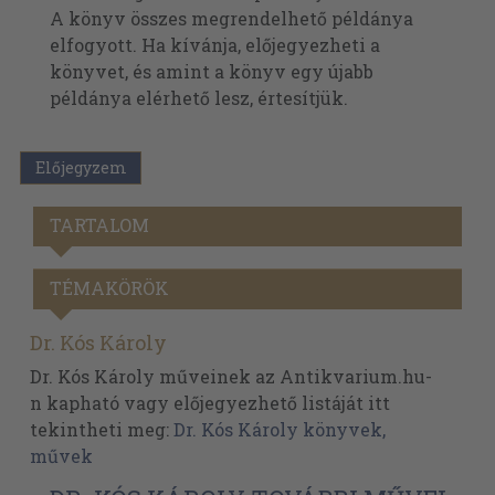
A könyv összes megrendelhető példánya
elfogyott. Ha kívánja, előjegyezheti a
könyvet, és amint a könyv egy újabb
példánya elérhető lesz, értesítjük.
Előjegyzem
TARTALOM
TÉMAKÖRÖK
Dr. Kós Károly
Dr. Kós Károly műveinek az Antikvarium.hu-
n kapható vagy előjegyezhető listáját itt
tekintheti meg:
Dr. Kós Károly könyvek,
művek