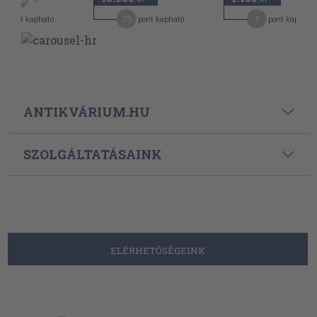
6
75
7
pont kapható
pont kapható
pont kapható
ANTIKVÁRIUM.HU
SZOLGÁLTATÁSAINK
ELÉRHETŐSÉGEINK