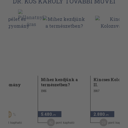
DR. KÓS KÁROLY TOVÁBBI MŰVEI
et és
Mihez kezdjünk a
Kincses Kolozsvá
agyomány
természetben?
II.
1985
1987
Ft
5.480
2.880
50
,-Ft
,-Ft
,-Ft
4
82
23
pont kapható
pont kapható
pont kapható