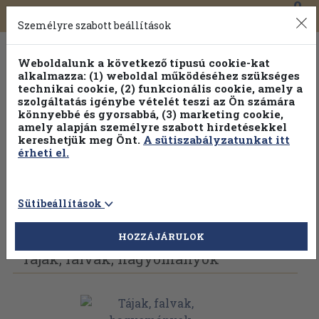
0
Toggle
Főmenü
Könyveink
navigation
Személyre szabott beállítások
Weboldalunk a következő típusú cookie-kat
alkalmazza: (1) weboldal működéséhez szükséges
technikai cookie, (2) funkcionális cookie, amely a
szolgáltatás igénybe vételét teszi az Ön számára
könnyebbé és gyorsabbá, (3) marketing cookie,
Válogasson több mint 30 000 kötet közül
amely alapján személyre szabott hirdetésekkel
Hobbi témakörökben
20% kedvezménnyel!
kereshetjük meg Önt.
A sütiszabályzatunkat itt
érheti el.
Sütibeállítások
Vissza az előző oldalra
Válasszon példányt
HOZZÁJÁRULOK
Tájak, falvak, hagyományok