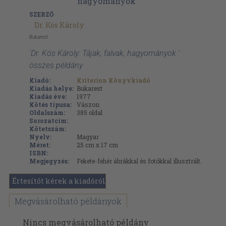
SZERZŐ
Dr. Kós Károly
Bukarest
'Dr. Kós Károly: Tájak, falvak, hagyományok '
összes példány
Kiadó:
Kriterion Könyvkiadó
Kiadás helye:
Bukarest
Kiadás éve:
1977
Kötés típusa:
Vászon
Oldalszám:
385
oldal
Sorozatcím:
Kötetszám:
Nyelv:
Magyar
Méret:
25 cm x 17 cm
ISBN:
Megjegyzés:
Fekete-fehér ábrákkal és fotókkal illusztrált.
Értesítőt kérek a kiadóról
Megvásárolható példányok
Nincs megvásárolható példány