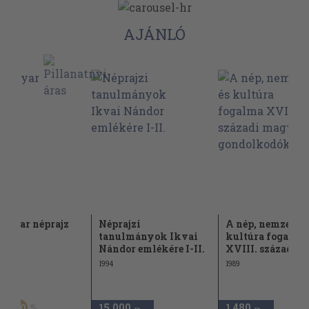
AJÁNLÓ
agyar néprajz
Néprajzi
A nép, nemzet és
tanulmányok Ikvai
kultúra fogalma
Nándor emlékére I-II.
XVIII. századi...
1994
1989
Ft
15.000
1.480
50
,-Ft
,-Ft
,-Ft