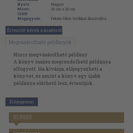
Nyelv:
Magyar
Méret:
20 cm x 20 cm
ISBN:
Megjegyzés:
Fekete-fehér fotókkal illusztrálva.
Értesítőt kérek a kiadóról
Megvásárolható példányok
Nincs megvásárolható példány
A könyv összes megrendelhető példánya
elfogyott. Ha kívánja, előjegyezheti a
könyvet, és amint a könyv egy újabb
példánya elérhető lesz, értesítjük.
Előjegyzem
ELŐSZÓ