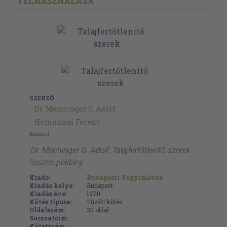
FELHASZNÁLÁSA
SZERZŐ
Dr. Manninger G. Adolf
Homonnai Ferenc
Budapest
'Dr. Manninger G. Adolf: Talajfertőtlenítő szerek '
összes példány
Kiadó:
Budapesti Vegyiművek
Kiadás helye:
Budapest
Kiadás éve:
1970
Kötés típusa:
Tűzött kötés
Oldalszám:
20
oldal
Sorozatcím:
Kötetszám: