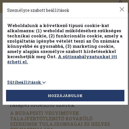
0
Toggle
Főmenü
Könyveink
navigation
Személyre szabott beállítások
Weboldalunk a következő típusú cookie-kat
alkalmazza: (1) weboldal működéséhez szükséges
technikai cookie, (2) funkcionális cookie, amely a
szolgáltatás igénybe vételét teszi az Ön számára
könnyebbé és gyorsabbá, (3) marketing cookie,
amely alapján személyre szabott hirdetésekkel
kereshetjük meg Önt.
A sütiszabályzatunkat itt
érheti el.
Sütibeállítások
Vissza az előző oldalra
Válasszon példányt
HOZZÁJÁRULOK
Talajfertőtlenítő szerek
A BUDAPESTI VEGYIMŰVEK
TALAJFERTŐTLENÍTŐ ROVARÖLŐ
SZEREINEK TULAJDONSÁGAI ÉS HELYES