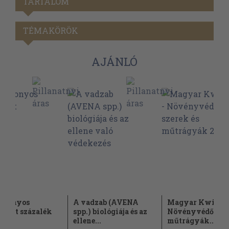
TARTALOM
TÉMAKÖRÖK
AJÁNLÓ
bizonyos
A vadzab (AVENA
Magyar Kwizda 
ncöt százalék
spp.) biológiája és az
Növényvédő szer
ellene...
műtrágyák...