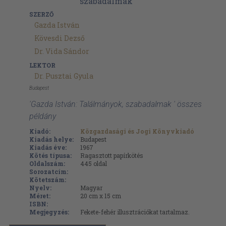
SZERZŐ
Gazda István
Kövesdi Dezső
Dr. Vida Sándor
LEKTOR
Dr. Pusztai Gyula
Budapest
'Gazda István: Találmányok, szabadalmak ' összes
példány
Kiadó:
Közgazdasági és Jogi Könyvkiadó
Kiadás helye:
Budapest
Kiadás éve:
1967
Kötés típusa:
Ragasztott papírkötés
Oldalszám:
445
oldal
Sorozatcím:
Kötetszám:
Nyelv:
Magyar
Méret:
20 cm x 15 cm
ISBN:
Megjegyzés:
Fekete-fehér illusztrációkat tartalmaz.