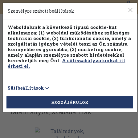
0
Toggle
Főmenü
Könyveink
navigation
Személyre szabott beállítások
Weboldalunk a következő típusú cookie-kat
alkalmazza: (1) weboldal működéséhez szükséges
technikai cookie, (2) funkcionális cookie, amely a
szolgáltatás igénybe vételét teszi az Ön számára
könnyebbé és gyorsabbá, (3) marketing cookie,
Válogasson több mint 1.000.000 kiadványunk közül
10-
amely alapján személyre szabott hirdetésekkel
100% kedvezménnyel!
kereshetjük meg Önt.
A sütiszabályzatunkat itt
érheti el.
Sütibeállítások
Vissza az előző oldalra
Válasszon példányt
HOZZÁJÁRULOK
Találmányok, szabadalmak