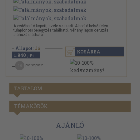
A védőborító kopott, széle szakadt. A borító belső felén
tulajdonosi bejegyzés található. Néhány lapon ceruzás
aláhúzás látható.
Állapot:
Jó
KOSÁRBA
1.940
,-Ft
16
pont kapható
TARTALOM
TÉMAKÖRÖK
AJÁNLÓ