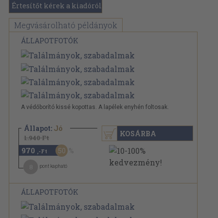
Értesítőt kérek a kiadóról
Megvásárolható példányok
ÁLLAPOTFOTÓK
A védőborító kissé kopottas. A lapélek enyhén foltosak.
Állapot:
Jó
KOSÁRBA
1.940 Ft
970
50
,-Ft
8
pont kapható
ÁLLAPOTFOTÓK