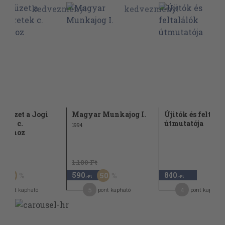
füzet a Jogi
Magyar Munkajog I.
Újitók és feltalá
etek c.
útmutatója
1994
árgyhoz
Ft
1.180 Ft
590
840
50
50
,-Ft
,-Ft
5
4
pont kapható
pont kapható
pont kapható