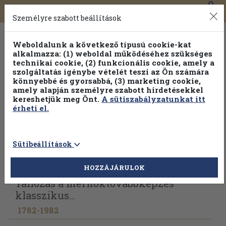
0
Toggle
Főmenü
Könyveink
navigation
Személyre szabott beállítások
Weboldalunk a következő típusú cookie-kat
alkalmazza: (1) weboldal működéséhez szükséges
technikai cookie, (2) funkcionális cookie, amely a
szolgáltatás igénybe vételét teszi az Ön számára
könnyebbé és gyorsabbá, (3) marketing cookie,
Válogasson több mint 1.000.000 kiadványunk közül
10-
amely alapján személyre szabott hirdetésekkel
100% kedvezménnyel!
kereshetjük meg Önt.
A sütiszabályzatunkat itt
érheti el.
Sütibeállítások
Vissza az előző oldalra
Válasszon példányt
HOZZÁJÁRULOK
Tallózás a mérnöktovábbképzés
klasszikus...
1782-1982