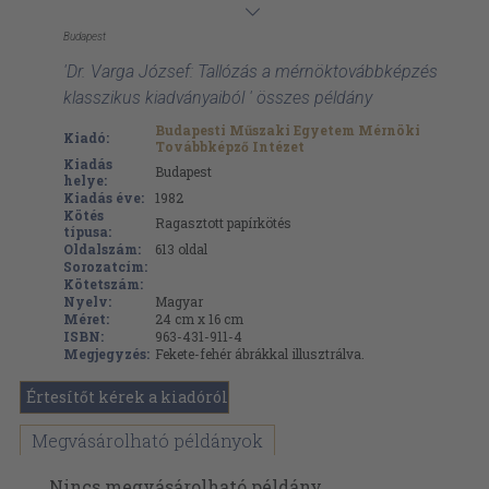
Budapest
'Dr. Varga József: Tallózás a mérnöktovábbképzés
klasszikus kiadványaiból ' összes példány
Budapesti Műszaki Egyetem Mérnöki
Kiadó:
Továbbképző Intézet
Kiadás
Budapest
helye:
Kiadás éve:
1982
Kötés
Ragasztott papírkötés
típusa:
Oldalszám:
613
oldal
Sorozatcím:
Kötetszám:
Nyelv:
Magyar
Méret:
24 cm x 16 cm
ISBN:
963-431-911-4
Megjegyzés:
Fekete-fehér ábrákkal illusztrálva.
Értesítőt kérek a kiadóról
Megvásárolható példányok
Nincs megvásárolható példány