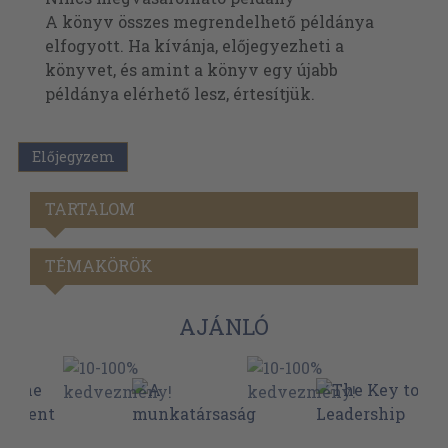
A könyv összes megrendelhető példánya
elfogyott. Ha kívánja, előjegyezheti a
könyvet, és amint a könyv egy újabb
példánya elérhető lesz, értesítjük.
Előjegyzem
TARTALOM
TÉMAKÖRÖK
AJÁNLÓ