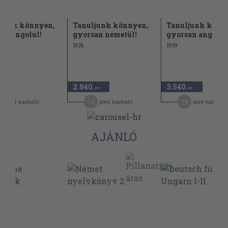
ljunk könnyen,
Tanuljunk könnyen,
Tanuljunk könn
an angolul!
gyorsan németül!
gyorsan angolul
1938
1939
2.840
3.540
-Ft
,-Ft
,-Ft
8
14
28
pont kapható
pont kapható
pont kapható
AJÁNLÓ