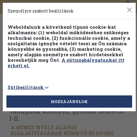
0
Toggle
Főmenü
Könyveink
navigation
Személyre szabott beállítások
Weboldalunk a következő típusú cookie-kat
alkalmazza: (1) weboldal működéséhez szükséges
technikai cookie, (2) funkcionális cookie, amely a
szolgáltatás igénybe vételét teszi az Ön számára
könnyebbé és gyorsabbá, (3) marketing cookie,
Válogasson több mint 30 000 kötet közül
amely alapján személyre szabott hirdetésekkel
Hobbi témakörökben
20% kedvezménnyel!
kereshetjük meg Önt.
A sütiszabályzatunkat itt
érheti el.
Sütibeállítások
Vissza az előző oldalra
Válasszon példányt
HOZZÁJÁRULOK
Tanuljunk könnyen, gyorsan németül!
I-II.
A NÉMET NYELV ALAPOS
ELSAJÁTÍTÁSÁNAK KÖNNYŰ ÉS GYORS