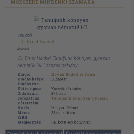
MÓDSZERE MINDENKI SZÁMÁRA
SZERZŐ
Dr. Ernst Häckel
Budapest
'Dr. Ernst Häckel: Tanuljunk könnyen, gyorsan
németül! I-II. ' összes példány
Kiadó:
Novák Rudolf és Társa
Kiadás helye:
Budapest
Kiadás éve:
Kötés típusa:
Könyvkötői kötés
Oldalszám:
576
oldal
Sorozatcím:
Tanuljunk könnyen, gyorsan
Kötetszám:
Nyelv:
Magyar
Német
Méret:
23 cm x 16 cm
ISBN:
Megjegyzés:
I-II. kötet egy könyvben.
Értesítőt kérek a kiadóról
Értesítőt kérek a sorozatról