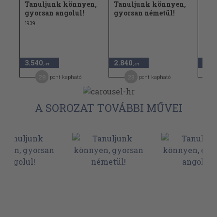
n,
Tanuljunk könnyen,
Tanuljunk könnyen,
Tan
gyorsan angolul!
gyorsan németül!
gyo
1939
1938
3.540
2.840
2.8
,-Ft
,-Ft
28
23
pont kapható
pont kapható
A SOROZAT TOVÁBBI MŰVEI