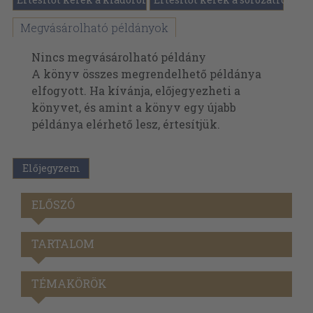
Megvásárolható példányok
Nincs megvásárolható példány
A könyv összes megrendelhető példánya
elfogyott. Ha kívánja, előjegyezheti a
könyvet, és amint a könyv egy újabb
példánya elérhető lesz, értesítjük.
Előjegyzem
ELŐSZÓ
TARTALOM
TÉMAKÖRÖK