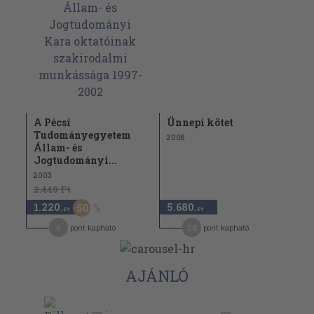
A Pécsi
Ünnepi kötet
Tudományegyetem
2008
Állam- és
Jogtudományi...
2003
2.440 Ft
1.220
5.680
50
,-Ft
,-Ft
6
28
pont kapható
pont kapható
AJÁNLÓ