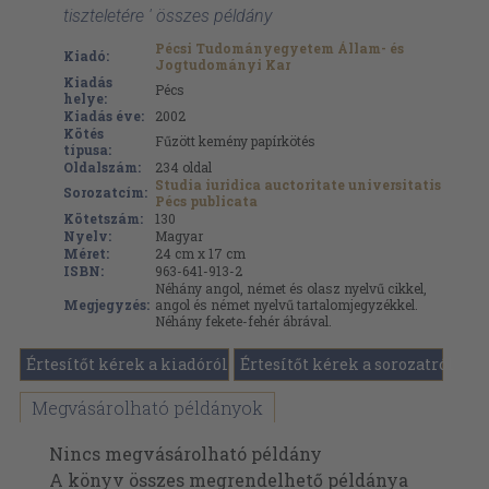
tiszteletére ' összes példány
Pécsi Tudományegyetem Állam- és
Kiadó:
Jogtudományi Kar
Kiadás
Pécs
helye:
Kiadás éve:
2002
Kötés
Fűzött kemény papírkötés
típusa:
Oldalszám:
234
oldal
Studia iuridica auctoritate universitatis
Sorozatcím:
Pécs publicata
Kötetszám:
130
Nyelv:
Magyar
Méret:
24 cm x 17 cm
ISBN:
963-641-913-2
Néhány angol, német és olasz nyelvű cikkel,
Megjegyzés:
angol és német nyelvű tartalomjegyzékkel.
Néhány fekete-fehér ábrával.
Értesítőt kérek a kiadóról
Értesítőt kérek a sorozatról
Megvásárolható példányok
Nincs megvásárolható példány
A könyv összes megrendelhető példánya