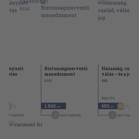
rmányzati
Biztonságszervezői
Házasság, család
azgatás
menedzsment
válás – és a jog
2001
1982
Ft
960 Ft
1.840
480
20
50
-Ft
,-Ft
,-Ft
9
7
pont kapható
pont kapható
pont kapható