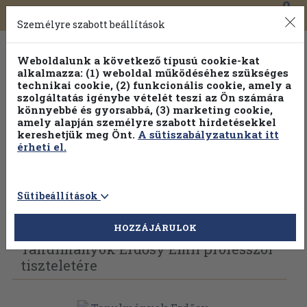
0
Toggle
Főmenü
Könyveink
navigation
Személyre szabott beállítások
Weboldalunk a következő típusú cookie-kat
alkalmazza: (1) weboldal működéséhez szükséges
technikai cookie, (2) funkcionális cookie, amely a
szolgáltatás igénybe vételét teszi az Ön számára
könnyebbé és gyorsabbá, (3) marketing cookie,
amely alapján személyre szabott hirdetésekkel
kereshetjük meg Önt.
A sütiszabályzatunkat itt
érheti el.
Sütibeállítások
Vissza az előző oldalra
Válasszon példányt
HOZZÁJÁRULOK
Tanulmányok Erdősy Emil professzor
tiszteletére