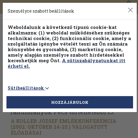
0
Toggle
Főmenü
Könyveink
navigation
Személyre szabott beállítások
Weboldalunk a következő típusú cookie-kat
alkalmazza: (1) weboldal működéséhez szükséges
technikai cookie, (2) funkcionális cookie, amely a
szolgáltatás igénybe vételét teszi az Ön számára
könnyebbé és gyorsabbá, (3) marketing cookie,
amely alapján személyre szabott hirdetésekkel
kereshetjük meg Önt.
A sütiszabályzatunkat itt
érheti el.
Sütibeállítások
Vissza az előző oldalra
Válasszon példányt
HOZZÁJÁRULOK
Tanulmányok Pécs történetéből 13.
A KOLLER JÓZSEF EMLÉKKONFERENCIA
(2002. OKTÓBER 24-25.) VÁLOGATOTT
ELŐADÁSAI