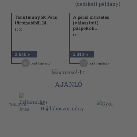
Tanulmányok Pécs
A pécsi címzetes
történetéből 14.
(választott)
püspökök...
2003
1999
2.540
3.340
,-Ft
,-Ft
13
17
pont kapható
pont kapható
AJÁNLÓ