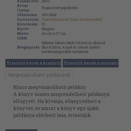
Kiadás éve:
2003
Kötés
Ragasztott papírkötés
típusa:
Oldalszám:
309
oldal
Sorozatcím:
Tanulmányok Pécs történetéből
Kötetszám:
13
Nyelv:
Magyar
Méret:
24 cm x 17 cm
ISBN:
Néhány fekete-fehér fotóval és ábrával
Megjegyzés:
illusztrálva. Angol és német nyelvű
tartalomjegyzéket tartalmaz.
Értesítőt kérek a kiadóról
Értesítőt kérek a sorozatról
Megvásárolható példányok
Nincs megvásárolható példány
A könyv összes megrendelhető példánya
elfogyott. Ha kívánja, előjegyezheti a
könyvet, és amint a könyv egy újabb
példánya elérhető lesz, értesítjük.