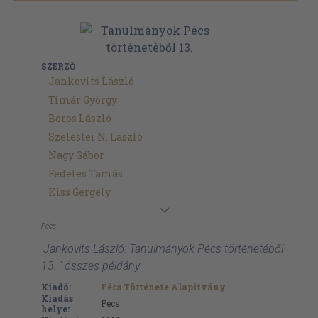
SZERZŐ
Jankovits László
Timár György
Boros László
Szelestei N. László
Nagy Gábor
Fedeles Tamás
Kiss Gergely
Pécs
'Jankovits László: Tanulmányok Pécs történetéből
13. ' összes példány
Kiadó:
Pécs Története Alapítvány
Kiadás
Pécs
helye: