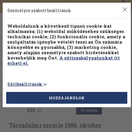
0
Toggle
Főmenü
Könyveink
navigation
Személyre szabott beállítások
Weboldalunk a következő típusú cookie-kat
alkalmazza: (1) weboldal működéséhez szükséges
technikai cookie, (2) funkcionális cookie, amely a
szolgáltatás igénybe vételét teszi az Ön számára
könnyebbé és gyorsabbá, (3) marketing cookie,
Válogasson több mint 30 000 kötet közül
amely alapján személyre szabott hirdetésekkel
Hobbi témakörökben
20% kedvezménnyel!
kereshetjük meg Önt.
A sütiszabályzatunkat itt
érheti el.
Sütibeállítások
Vissza az előző oldalra
HOZZÁJÁRULOK
420
Kosárba
,-Ft
Társadalmi szemle 1986. október