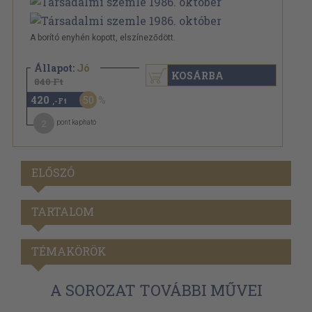
A borító enyhén kopott, elszíneződött.
Állapot:
Jó
KOSÁRBA
840 Ft
420
50
,-Ft
2
pont kapható
ELŐSZÓ
TARTALOM
TÉMAKÖRÖK
A SOROZAT TOVÁBBI MŰVEI