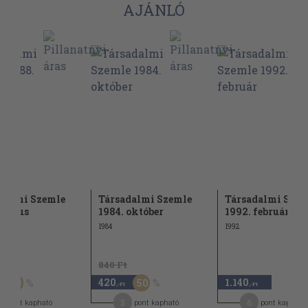
AJÁNLÓ
dalmi Szemle
Társadalmi Szemle
Társadalmi Szem
 május
1984. október
1992. február
1984
1992
t
840 Ft
420
1.140
50
50
,-Ft
,-Ft
3
6
pont kapható
pont kapható
pont kapható