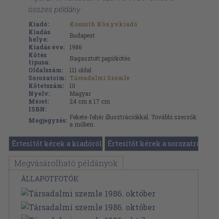
összes példány
Kiadó:
Kossuth Könyvkiadó
Kiadás
Budapest
helye:
Kiadás éve:
1986
Kötés
Ragasztott papírkötés
típusa:
Oldalszám:
111
oldal
Sorozatcím:
Társadalmi Szemle
Kötetszám:
10
Nyelv:
Magyar
Méret:
24 cm x 17 cm
ISBN:
Fekete-fehér illusztrációkkal. További szerzők
Megjegyzés:
a műben.
Értesítőt kérek a kiadóról
Értesítőt kérek a sorozatról
Megvásárolható példányok
ÁLLAPOTFOTÓK