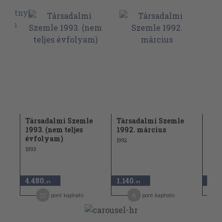
e
Társadalmi Szemle
Társadalmi Szemle
Tár
1993. (nem teljes
1992. március
1990
évfolyam)
1992
1990
1993
1.34
4.480
1.140
530
,-Ft
,-Ft
22
6
pont kapható
pont kapható