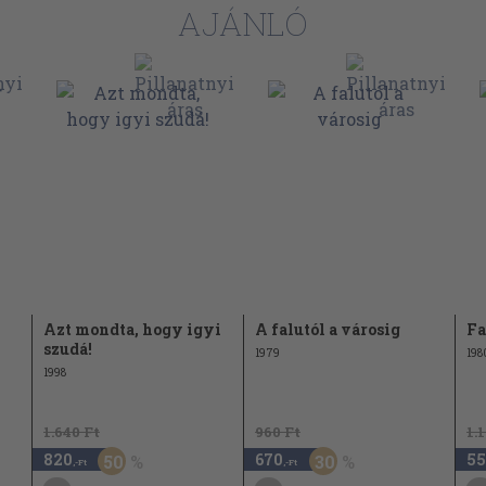
AJÁNLÓ
Azt mondta, hogy igyi
A falutól a városig
Fa
szudá!
1979
198
1998
1.640 Ft
960 Ft
1.
820
670
55
50
30
,-Ft
,-Ft