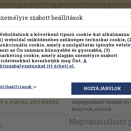
TÁRUHÁZ
ELŐJEGYZÉS
AJÁNDÉKUTALVÁNY
Partnerün
SZÁLLÍTÁS
SEGÍTSÉG
Személyre szabott beállítások
1.
Részletes kereső
Témaköri fa
eboldalunk a következő típusú cookie-kat alkalmazza:
1) weboldal működéséhez szükséges technikai cookie, (2
KIADV
unkcionális cookie, amely a szolgáltatás igénybe vételé
LEGNA
eszi az Ön számára könnyebbé és gyorsabbá, (3)
arketing cookie, amely alapján személyre szabott
PILLANATNYI ÁRAINK
FENNTARTHATÓ OLVASMÁN
irdetésekkel kereshetjük meg Önt.
A
ütiszabályzatunkat itt érheti el.
Nagy Andor
ütibeállítások
HOZZÁJÁRULOK
Nagy Andor műveinek az
előjegyezhető listáját it
Y A FIATAL ADY ENDRE
könyvek, művek
Megvásárolható 
r