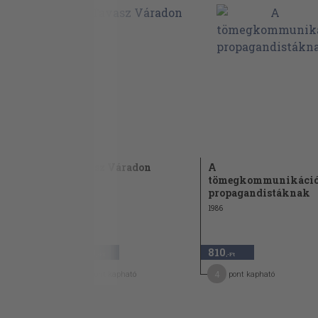
lnál
Tavasz Váradon
A
tömegkommunikáció
propagandistáknak
1986
3.660
810
,-Ft
,-Ft
18
4
pont kapható
pont kapható