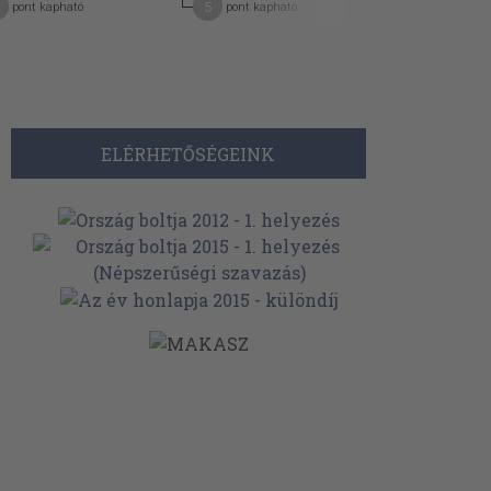
5
7
pont kapható
pont kapható
pont kap
ELÉRHETŐSÉGEINK