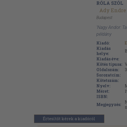
RÓLA SZÓL
Ady Endre
Budapest
'Nagy Andor: T
példány
Kiadó:
Kiadás
helye:
Kiadás éve:
Kötés típusa:
Oldalszám:
3
Sorozatcím:
Kötetszám:
Nyelv:
Méret:
1
ISBN:
N
Megjegyzés:
Értesítőt kérek a kiadóról