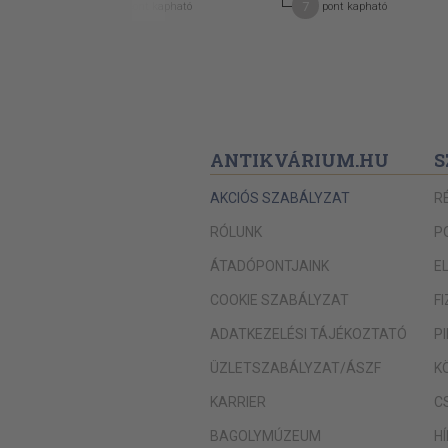
19
7
pont kapható
pont kapható
ANTIKVÁRIUM.HU
S
AKCIÓS SZABÁLYZAT
R
RÓLUNK
P
ÁTADÓPONTJAINK
E
COOKIE SZABÁLYZAT
F
ADATKEZELÉSI TÁJÉKOZTATÓ
P
ÜZLETSZABÁLYZAT/ÁSZF
K
KARRIER
C
BAGOLYMÚZEUM
H