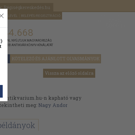
k: Régiségkereskedés.hu
A kosaram
HÍRLEVÉL
BELÉPÉS/REGISZTRÁCIÓ
MÉG
0
5000
Ft
144.668
)
ÁNNYAL NYÚJTJUK MAGYARORSZÁG
t
GYOBB ANTIKVÁR KÖNYV-KÍNÁLATÁT
YOK
KÖTELEZŐ ÉS AJÁNLOTT OLVASMÁNYOK
Vissza az előző oldalra
 Antikvarium.hu-n kapható vagy
t tekintheti meg:
Nagy Andor
példányok