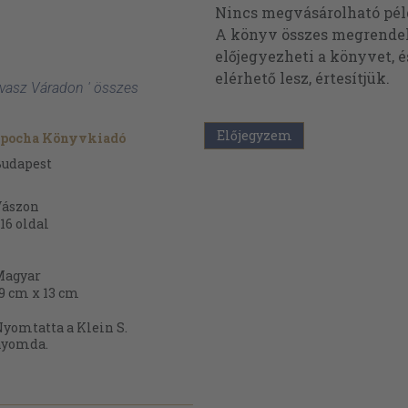
Nincs megvásárolható pé
A könyv összes megrendelh
előjegyezheti a könyvet, 
elérhető lesz, értesítjük.
avasz Váradon ' összes
Előjegyzem
Epocha Könyvkiadó
Budapest
Vászon
16
oldal
Magyar
9 cm x 13 cm
yomtatta a Klein S.
nyomda.