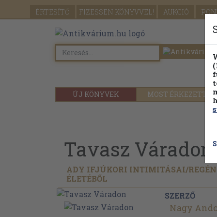
ÉRTESÍTŐ
FIZESSEN
KÖNYVVEL!
AUKCIÓ
PON
W
(
f
t
m
ÚJ KÖNYVEK
MOST ÉRKEZETT
h
s
Tavasz Váradon
S
ADY IFJÚKORI INTIMITÁSAI/
REGÉN
ÉLETÉBŐL
SZERZŐ
Nagy Ando