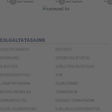
12
6
5
pont kapható
pont kapható
ZOLGÁLTATÁSAINK
ÉSZLETES KERESŐ
ÉRTESÍTŐ
ONTÁRUHÁZ
SZEMÉLYES ÁTVÉTEL
LŐJEGYZÉS
SZÁLLÍTÁSI FELTÉTELEK
IZESSEN KÖNYVVEL!
GYIK
ILLANATNYI ÁRAINK
OLDALTÉRKÉP
ÖNYVFELVÁSÁRLÁS
TÉMAKÖRI FA
SOMAGKÖVETÉS
ÉRDEKES TÉMAKÖREINK
ÍRLEVÉL FELIRATKOZÁS
ELÁLLÁS A SZERZŐDÉSTŐL