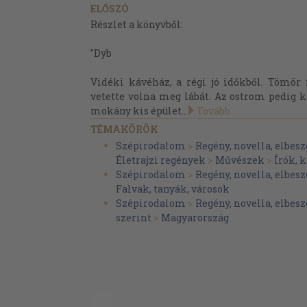
ELŐSZÓ
Részlet a könyvből:
"Dyb
Vidéki kávéház, a régi jó időkből. Tömör
vetette volna meg lábát. Az ostrom pedig k
mokány kis épület...
Tovább
TÉMAKÖRÖK
Szépirodalom
>
Regény, novella, elbesz
Életrajzi regények
>
Művészek
>
Írók, 
Szépirodalom
>
Regény, novella, elbesz
Falvak, tanyák, városok
Szépirodalom
>
Regény, novella, elbesz
szerint
>
Magyarország