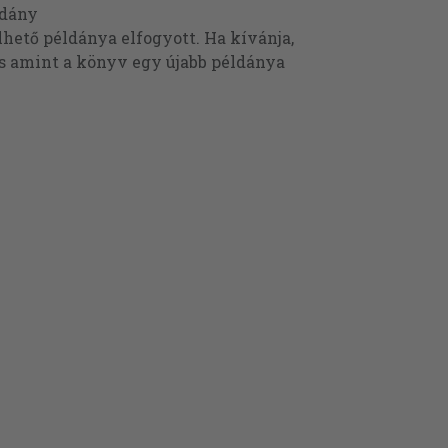
ldány
ető példánya elfogyott. Ha kívánja,
és amint a könyv egy újabb példánya