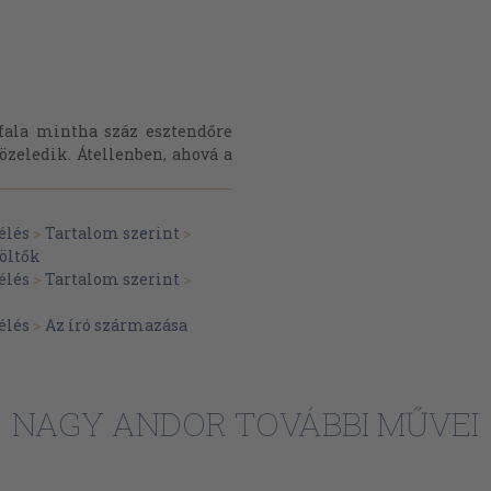
 fala mintha száz esztendőre
özeledik. Átellenben, ahová a
élés
>
Tartalom szerint
>
költők
élés
>
Tartalom szerint
>
élés
>
Az író származása
NAGY ANDOR TOVÁBBI MŰVEI