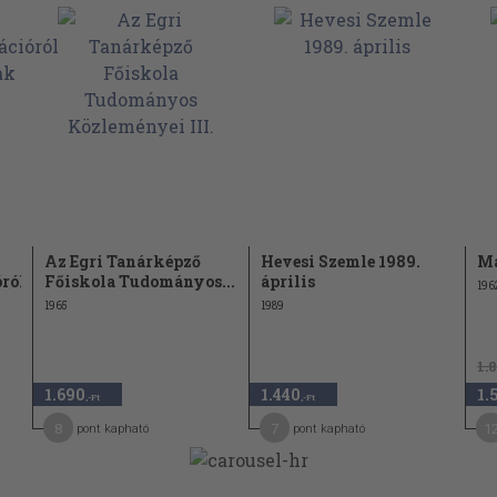
Az Egri Tanárképző
Hevesi Szemle 1989.
Má
ról
Főiskola Tudományos...
április
196
1965
1989
1.
1.690
1.440
1.
,-Ft
,-Ft
8
7
1
pont kapható
pont kapható