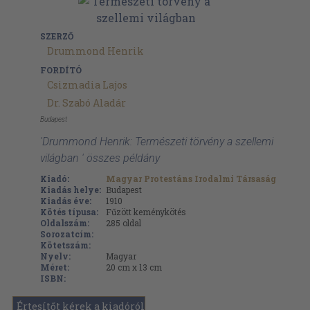
SZERZŐ
Drummond Henrik
FORDÍTÓ
Csizmadia Lajos
Dr. Szabó Aladár
Budapest
'Drummond Henrik: Természeti törvény a szellemi
világban ' összes példány
Kiadó:
Magyar Protestáns Irodalmi Társaság
Kiadás helye:
Budapest
Kiadás éve:
1910
Kötés típusa:
Fűzött keménykötés
Oldalszám:
285
oldal
Sorozatcím:
Kötetszám:
Nyelv:
Magyar
Méret:
20 cm x 13 cm
ISBN:
Értesítőt kérek a kiadóról