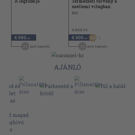
A legfőbb jó
Természeti törvény a
szellemi világban
1910
9.800 Ft
4.980
4.900
50
,-Ft
,-Ft
25
25
pont kapható
pont kapható
AJÁNLÓ