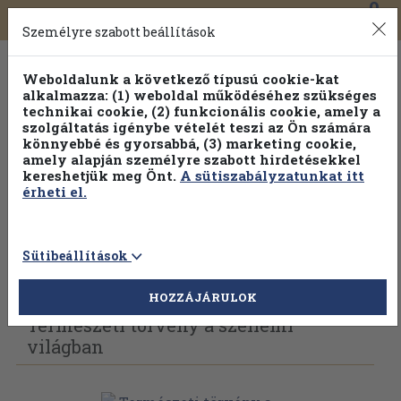
0
Toggle
Főmenü
Könyveink
navigation
Személyre szabott beállítások
Weboldalunk a következő típusú cookie-kat
alkalmazza: (1) weboldal működéséhez szükséges
technikai cookie, (2) funkcionális cookie, amely a
szolgáltatás igénybe vételét teszi az Ön számára
könnyebbé és gyorsabbá, (3) marketing cookie,
amely alapján személyre szabott hirdetésekkel
kereshetjük meg Önt.
A sütiszabályzatunkat itt
érheti el.
Sütibeállítások
Vissza az előző oldalra
Válasszon példányt
HOZZÁJÁRULOK
Természeti törvény a szellemi
világban