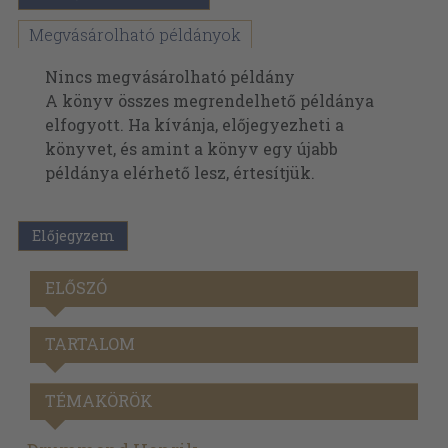
Megvásárolható példányok
Nincs megvásárolható példány
A könyv összes megrendelhető példánya
elfogyott. Ha kívánja, előjegyezheti a
könyvet, és amint a könyv egy újabb
példánya elérhető lesz, értesítjük.
Előjegyzem
ELŐSZÓ
TARTALOM
TÉMAKÖRÖK