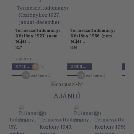
nyi
Természettudományi
Természettudományi
Ter
Közlöny 1927. (nem
Közlöny 1966. (nem
Köz
teljes...
teljes...
telje
1927
1966
1913
7.480 Ft
3.740
2.500
7.4
50
,-Ft
,-Ft
19
13
pont kapható
pont kapható
AJÁNLÓ