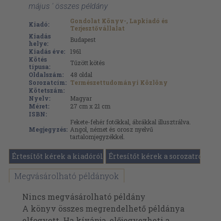
május ' összes példány
Gondolat Könyv-, Lapkiadó és
Kiadó:
Terjesztővállalat
Kiadás
Budapest
helye:
Kiadás éve:
1961
Kötés
Tűzött kötés
típusa:
Oldalszám:
48
oldal
Sorozatcím:
Természettudományi Közlöny
Kötetszám:
Nyelv:
Magyar
Méret:
27 cm x 21 cm
ISBN:
Fekete-fehér fotókkal, ábrákkal illusztrálva.
Megjegyzés:
Angol, német és orosz nyelvű
tartalomjegyzékkel.
Értesítőt kérek a kiadóról
Értesítőt kérek a sorozatról
Megvásárolható példányok
Nincs megvásárolható példány
A könyv összes megrendelhető példánya
elfogyott. Ha kívánja, előjegyezheti a