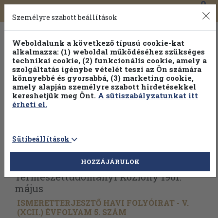
0
Toggle
Főmenü
Könyveink
navigation
Személyre szabott beállítások
Weboldalunk a következő típusú cookie-kat
alkalmazza: (1) weboldal működéséhez szükséges
technikai cookie, (2) funkcionális cookie, amely a
szolgáltatás igénybe vételét teszi az Ön számára
könnyebbé és gyorsabbá, (3) marketing cookie,
amely alapján személyre szabott hirdetésekkel
kereshetjük meg Önt.
A sütiszabályzatunkat itt
érheti el.
Sütibeállítások
Vissza az előző oldalra
Válasszon példányt
HOZZÁJÁRULOK
Természettudományi Közlöny 1961.
május
ISMERETTERJESZTŐ HAVI FOLYÓIRAT - V.
(XCII.) ÉVFOLYAM 5. SZÁM