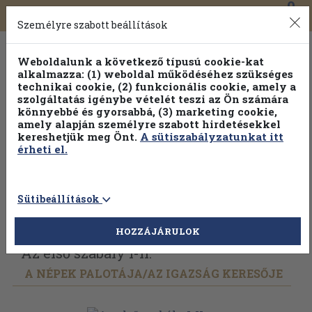
0
Toggle
Főmenü
Könyveink
navigation
Személyre szabott beállítások
Weboldalunk a következő típusú cookie-kat
alkalmazza: (1) weboldal működéséhez szükséges
technikai cookie, (2) funkcionális cookie, amely a
szolgáltatás igénybe vételét teszi az Ön számára
könnyebbé és gyorsabbá, (3) marketing cookie,
amely alapján személyre szabott hirdetésekkel
kereshetjük meg Önt.
A sütiszabályzatunkat itt
érheti el.
Sütibeállítások
Vissza az előző oldalra
Válasszon példányt
HOZZÁJÁRULOK
Az első szabály I-II.
A NÉPEK PALOTÁJA/
AZ IGAZSÁG KERESŐJE