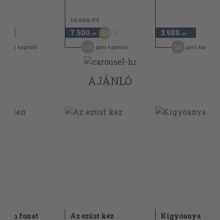
15.000 Ft
7.500
3.980
50
,-Ft
,-Ft
,-Ft
0
113
20
pont kapható
pont kapható
pont kapható
AJÁNLÓ
telen fonat
Az ezüst kéz
Kígyóanya