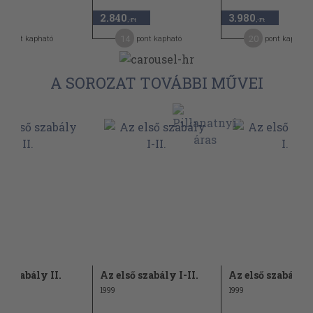
2.840
3.980
-Ft
,-Ft
,-Ft
7
14
20
pont kapható
pont kapható
pont kapható
A SOROZAT TOVÁBBI MŰVEI
ő szabály II.
Az első szabály I-II.
Az első szabály I
1999
1999