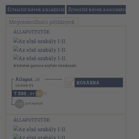
Értesítőt kérek a kiadóról
Értesítőt kérek a sorozatról
Megvásárolható példányok
ÁLLAPOTFOTÓK
A kötetek gerince enyhén töredezett.
Állapot:
Jó
KOSÁRBA
15.000 Ft
7.500
50
,-Ft
113
pont kapható
ÁLLAPOTFOTÓK