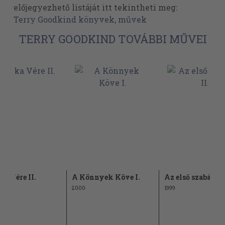
előjegyezhető listáját itt tekintheti meg:
Terry Goodkind könyvek, művek
TERRY GOODKIND TOVÁBBI MŰVEI
ka Vére II.
A Könnyek Köve I.
Az első szabály I
2000
1999