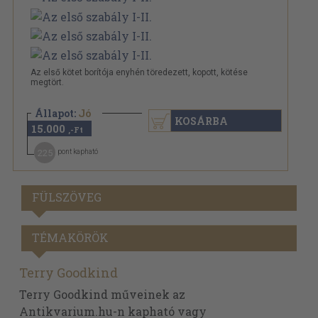
Az első kötet borítója enyhén töredezett, kopott, kötése
megtört.
Állapot:
Jó
KOSÁRBA
15.000
,-Ft
225
pont kapható
FÜLSZÖVEG
TÉMAKÖRÖK
Terry Goodkind
Terry Goodkind műveinek az
Antikvarium.hu-n kapható vagy