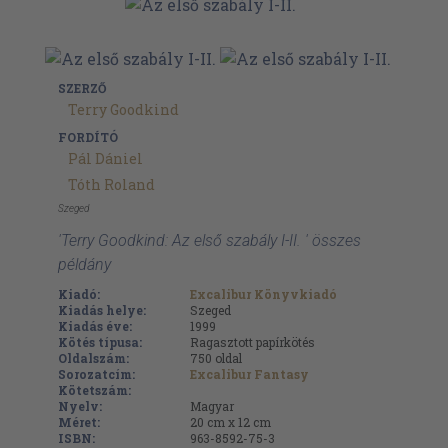
SZERZŐ
Terry Goodkind
FORDÍTÓ
Pál Dániel
Tóth Roland
Szeged
'Terry Goodkind: Az első szabály I-II. ' összes
példány
Kiadó:
Excalibur Könyvkiadó
Kiadás helye:
Szeged
Kiadás éve:
1999
Kötés típusa:
Ragasztott papírkötés
Oldalszám:
750
oldal
Sorozatcím:
Excalibur Fantasy
Kötetszám:
Nyelv:
Magyar
Méret:
20 cm x 12 cm
ISBN:
963-8592-75-3