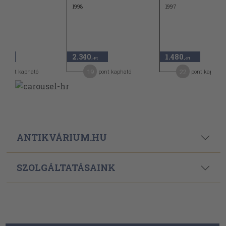
1998
1997
2.340
1.480
,-Ft
,-Ft
,-Ft
0
19
22
pont kapható
pont kapható
pont kapható
ANTIKVÁRIUM.HU
SZOLGÁLTATÁSAINK