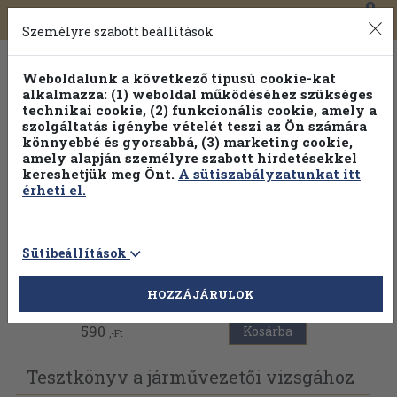
0
Toggle
Főmenü
Könyveink
navigation
Személyre szabott beállítások
Weboldalunk a következő típusú cookie-kat
alkalmazza: (1) weboldal működéséhez szükséges
technikai cookie, (2) funkcionális cookie, amely a
szolgáltatás igénybe vételét teszi az Ön számára
könnyebbé és gyorsabbá, (3) marketing cookie,
amely alapján személyre szabott hirdetésekkel
kereshetjük meg Önt.
A sütiszabályzatunkat itt
érheti el.
Sütibeállítások
Vissza az előző oldalra
HOZZÁJÁRULOK
590
Kosárba
,-Ft
Tesztkönyv a járművezetői vizsgához