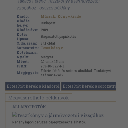
'Takács Ferenc: Tesztkönyv a járművezetői
vizsgához ' összes példány
Kiadó:
Műszaki Könyvkiadó
Kiadás
Budapest
helye:
Kiadás éve:
1989
Kötés
Ragasztott papírkötés
típusa:
Oldalszám:
341
oldal
Sorozatcím:
Tesztkönyv
Kötetszám:
Nyelv:
Magyar
Méret:
20 cm x 15 cm
ISBN:
963-10-8274-1
Fekete-fehér és színes ábrákkal. Tankönyvi
Megjegyzés:
száma: 42412.
Értesítőt kérek a kiadóról
Értesítőt kérek a sorozatról
Megvásárolható példányok
ÁLLAPOTFOTÓK
Néhány lapon ceruzás bejegyzések találhatók.