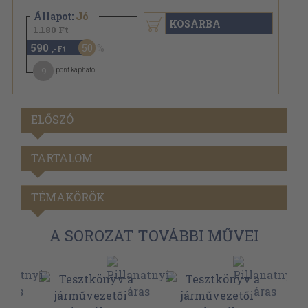
Állapot:
Jó
KOSÁRBA
1.180 Ft
590
50
,-Ft
9
pont kapható
ELŐSZÓ
TARTALOM
TÉMAKÖRÖK
A SOROZAT TOVÁBBI MŰVEI