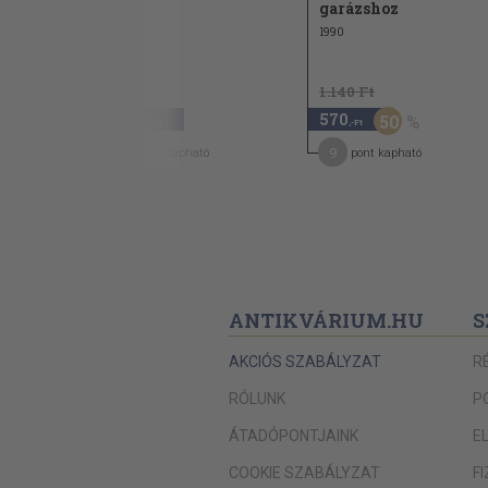
2.
garázshoz
1981
1990
1.140 Ft
2.180
570
50
,-Ft
,-Ft
17
9
pont kapható
pont kapható
ANTIKVÁRIUM.HU
S
AKCIÓS SZABÁLYZAT
R
RÓLUNK
P
ÁTADÓPONTJAINK
E
COOKIE SZABÁLYZAT
F