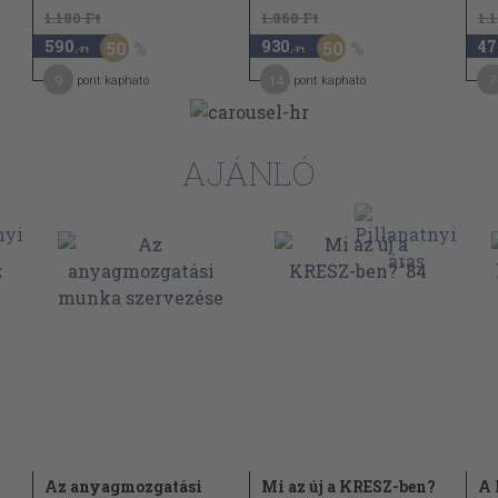
1.180 Ft
1.860 Ft
1.
590
930
47
50
50
,-Ft
,-Ft
9
14
7
pont kapható
pont kapható
AJÁNLÓ
Az anyagmozgatási
Mi az új a KRESZ-ben?
A 