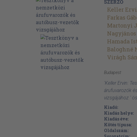
SZERZŐ
Keller Erv
Farkas Gáb
Martonyi 
Nagyjános
Hamada Is
Baloghné 
Virágh Sá
Budapest
'Keller Ervin: 
árufuvarozók é
vizsgájához ' ö
Kiadó:
Kiadás helye:
Kiadás éve:
Kötés típusa:
Oldalszám:
Sorozatcím: