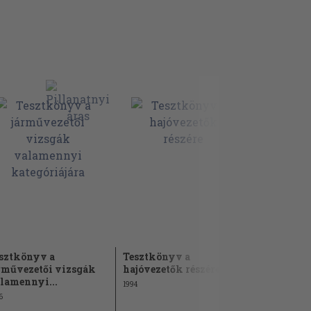
sztkönyv a
Tesztkönyv a
Tesztköny
rművezetői vizsgák
hajóvezetők részére
járműveze
lamennyi...
1994
1990
6