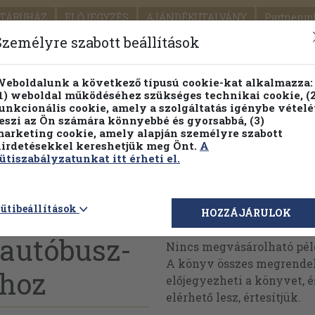
TÁRUHÁZ
ELŐJEGYZÉS
AJÁNDÉKUTALVÁNY
Partnerün
SZÁLLÍTÁS
SEGÍTSÉG
Személyre szabott beállítások
1.
Részletes kereső
Témaköri fa
eboldalunk a következő típusú cookie-kat alkalmazza:
1) weboldal működéséhez szükséges technikai cookie, (2
KIADV
unkcionális cookie, amely a szolgáltatás igénybe vételé
LEGNA
eszi az Ön számára könnyebbé és gyorsabbá, (3)
arketing cookie, amely alapján személyre szabott
PILLANATNYI ÁRAINK
FENNTARTHATÓ OLVASMÁN
irdetésekkel kereshetjük meg Önt.
A
ütiszabályzatunkat itt érheti el.
mzetközi
ütibeállítások
Megvásárolható 
HOZZÁJÁRULOK
 autóbusz-
Nincs megvásárolható pé
A könyv összes megrendelh
ához
előjegyezheti a könyvet, 
elérhető lesz, értesítjük.