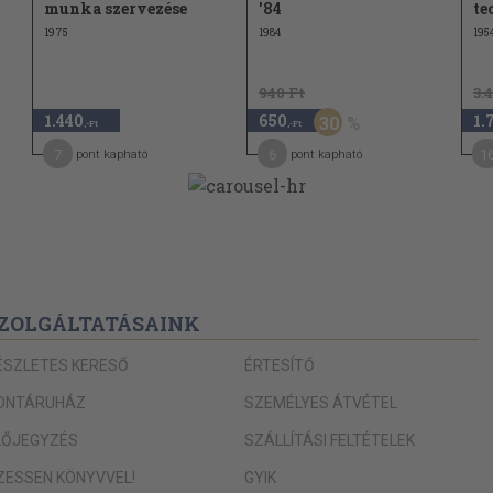
munka szervezése
'84
te
1975
1984
195
940 Ft
3.
1.440
650
1.
30
,-Ft
,-Ft
7
6
1
pont kapható
pont kapható
ZOLGÁLTATÁSAINK
ÉSZLETES KERESŐ
ÉRTESÍTŐ
ONTÁRUHÁZ
SZEMÉLYES ÁTVÉTEL
LŐJEGYZÉS
SZÁLLÍTÁSI FELTÉTELEK
IZESSEN KÖNYVVEL!
GYIK