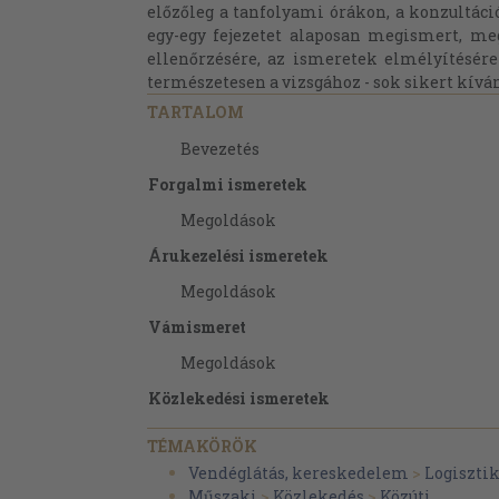
előzőleg a tanfolyami órákon, a konzultác
egy-egy fejezetet alaposan megismert, meg
ellenőrzésére, az ismeretek elmélyítésére
természetesen a vizsgához - sok sikert kívá
TARTALOM
Bevezetés
Forgalmi ismeretek
Megoldások
Árukezelési ismeretek
Megoldások
Vámismeret
Megoldások
Közlekedési ismeretek
Megoldások
TÉMAKÖRÖK
Hibaelhárítási és vezetéstechnikai ismeret
Vendéglátás, kereskedelem
>
Logiszti
Műszaki
>
Közlekedés
>
Közúti