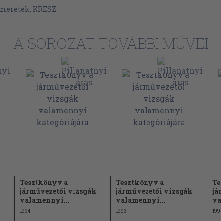
222
smeretek, KRESZ
225
252
A SOROZAT TOVÁBBI MŰVEI
s orosz
253
255
267
278
293
295
Tesztkönyv a
Tesztkönyv a
Te
k
járművezetői vizsgák
járművezetői vizsgák
já
valamennyi...
valamennyi...
va
1994
1993
199