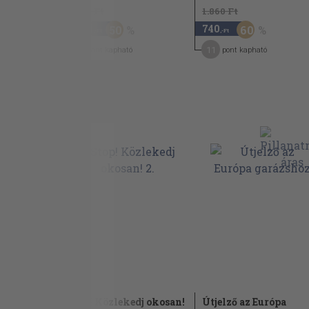
2.940 Ft
1.860 Ft
1.470
740
50
60
,-Ft
,-Ft
7
11
pont kapható
pont kapható
Stop! Közlekedj okosan!
Útjelző az Európa