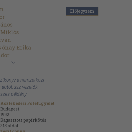
in
Előjegyzem
or
János
 Miklós
tván
Nónay Erika
ndor
Tesztkönyv a nemzetközi
s autóbusz-vezetők
sszes példány
Közlekedési Főfelügyelet
Budapest
1992
Ragasztott papírkötés
315
oldal
Tesztkönyv