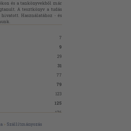
iókon és a tankönyvekből már
tanult. A tesztkönyv a tudás
 hivatott. Használatához - és
nunk.
7
9
29
31
77
79
123
125
176
179
ek
ka
>
Szállítmányozás