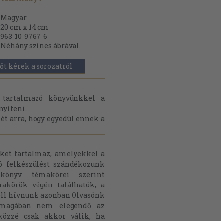
Magyar
20 cm x 14 cm
963-10-9767-6
Néhány színes ábrával.
őt kérek a sorozatról
t tartalmazó könyvünkkel a
nyíteni.
ét arra, hogy egyedül ennek a
eket tartalmaz, amelyekkel a
ó felkészülést szándékozunk
könyv témakörei szerint
makörök végén találhatók, a
ell hívnunk azonban Olvasónk
önmagában nem elegendő az
közzé csak akkor válik, ha