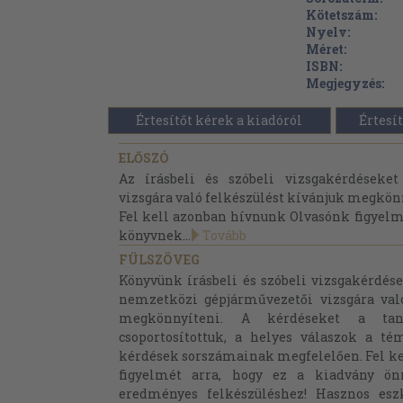
Kötetszám:
Nyelv:
Méret:
ISBN:
Megjegyzés:
Értesítőt kérek a kiadóról
Értesít
ELŐSZÓ
Az írásbeli és szóbeli vizsgakérdéseke
vizsgára való felkészülést kívánjuk megkön
Fel kell azonban hívnunk Olvasónk figyelm
könyvnek...
Tovább
FÜLSZÖVEG
Könyvünk írásbeli és szóbeli vizsgakérdés
nemzetközi gépjárművezetői vizsgára val
megkönnyíteni. A kérdéseket a tan
csoportosítottuk, a helyes válaszok a té
kérdések sorszámainak megfelelően. Fel k
figyelmét arra, hogy ez a kiadvány 
eredményes felkészüléshez! Hasznos esz