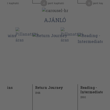
4
8
pont kapható
pont kapható
pont kapható
AJÁNLÓ
 Trains
Return Journey
Reading -
Intermediate
1968
1990