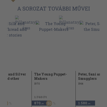
A SOROZAT TOVÁBBI MŰVEI
Silk and Silver
The Young Puppet-
Peter, Sani and t
d and other
Makers
Smugglers
es
1970
1964
Ft
1.740 Ft
870
1.580
50
50
,-Ft
,-Ft