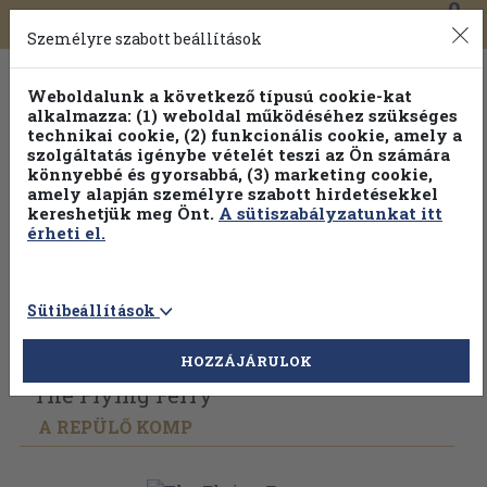
0
Toggle
Főmenü
Könyveink
navigation
Személyre szabott beállítások
Weboldalunk a következő típusú cookie-kat
alkalmazza: (1) weboldal működéséhez szükséges
technikai cookie, (2) funkcionális cookie, amely a
szolgáltatás igénybe vételét teszi az Ön számára
könnyebbé és gyorsabbá, (3) marketing cookie,
Válogasson több mint 30 000 kötet közül
amely alapján személyre szabott hirdetésekkel
Hobbi témakörökben
20% kedvezménnyel!
kereshetjük meg Önt.
A sütiszabályzatunkat itt
érheti el.
Sütibeállítások
Vissza az előző oldalra
Válasszon példányt
HOZZÁJÁRULOK
The Flying Ferry
A REPÜLŐ KOMP