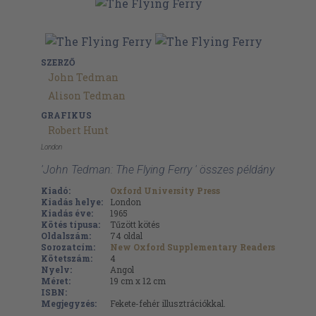
SZERZŐ
John Tedman
Alison Tedman
GRAFIKUS
Robert Hunt
London
'John Tedman: The Flying Ferry ' összes példány
Kiadó:
Oxford University Press
Kiadás helye:
London
Kiadás éve:
1965
Kötés típusa:
Tűzött kötés
Oldalszám:
74
oldal
Sorozatcím:
New Oxford Supplementary Readers
Kötetszám:
4
Nyelv:
Angol
Méret:
19 cm x 12 cm
ISBN:
Megjegyzés:
Fekete-fehér illusztrációkkal.