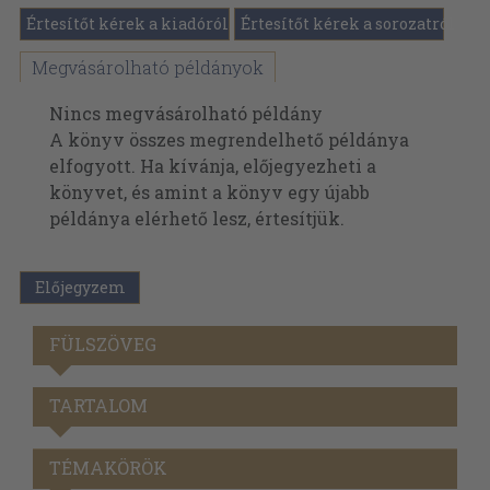
Értesítőt kérek a kiadóról
Értesítőt kérek a sorozatról
Megvásárolható példányok
Nincs megvásárolható példány
A könyv összes megrendelhető példánya
elfogyott. Ha kívánja, előjegyezheti a
könyvet, és amint a könyv egy újabb
példánya elérhető lesz, értesítjük.
Előjegyzem
FÜLSZÖVEG
TARTALOM
TÉMAKÖRÖK