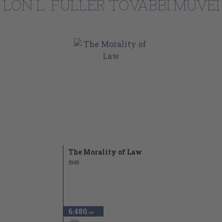
LON L. FULLER TOVÁBBI MŰVEI
The Morality of Law
1969
6.480
,-Ft