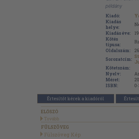
példány
Kiadó:
Y
Kiadás
N
helye:
Kiadás éve:
19
Kötés
Ra
típusa:
Oldalszám:
2
St
Sorozatcím:
J
Kötetszám:
Nyelv:
A
Méret:
20
ISBN:
0-
Értesítőt kérek a kiadóról
Értesít
ELŐSZÓ
Tovább
FÜLSZÖVEG
Fülszöveg Kép