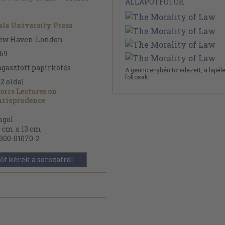
ÁLLAPOTFOTÓK
ale University Press
ew Haven-London
69
gasztott papírkötés
A gerinc enyhén töredezett, a lapél
foltosak.
62
oldal
orrs Lectures on
urisprudence
ngol
 cm x 13 cm
300-01070-2
őt kérek a sorozatról