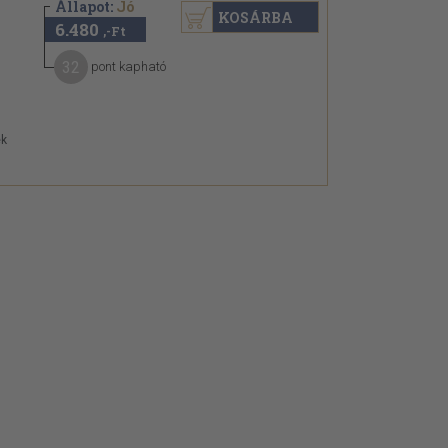
Állapot:
Jó
KOSÁRBA
6.480
,-Ft
32
pont kapható
ek