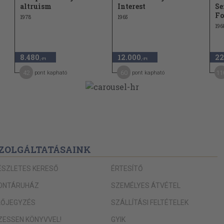
altruism
Interest
Se
Fo
1978
1965
196
8.480
12.000
22
,-Ft
,-Ft
42
60
11
pont kapható
pont kapható
ZOLGÁLTATÁSAINK
ÉSZLETES KERESŐ
ÉRTESÍTŐ
ONTÁRUHÁZ
SZEMÉLYES ÁTVÉTEL
LŐJEGYZÉS
SZÁLLÍTÁSI FELTÉTELEK
IZESSEN KÖNYVVEL!
GYIK