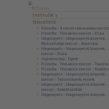
Elrejtés
TARTALOM
TÉMAKÖRÖK
Filozófia
>
A szerző származása szerint
Filozófia
>
Témaköre szerint
>
Etika
Idegennyelv
>
Idegennyelvű könyvek
>
Nemzetisége szerint
>
Amerikai
Idegennyelv
>
Idegennyelvű könyvek
>
szerint
>
Etika
Jogtudomány
>
Egyéb
Filozófia
>
Témaköre szerint
>
Tanulmá
Filozófia
>
Témaköre szerint
>
Szakfilo
Idegennyelv
>
Idegennyelvű könyvek
>
szerint
>
Tanulmányok, esszék
Idegennyelv
>
Idegennyelvű könyvek
>
szerint
>
Szakfilozófiák
Idegennyelv
>
Idegennyelvű könyvek
>