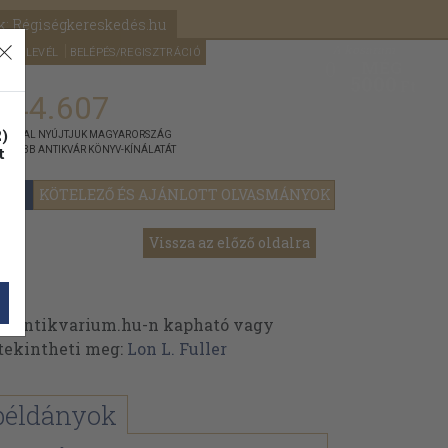
k: Régiségkereskedés.hu
A kosaram
HÍRLEVÉL
BELÉPÉS/REGISZTRÁCIÓ
MÉG
0
5000
Ft
144.607
)
ÁNNYAL NYÚJTJUK MAGYARORSZÁG
t
GYOBB ANTIKVÁR KÖNYV-KÍNÁLATÁT
YOK
KÖTELEZŐ ÉS AJÁNLOTT OLVASMÁNYOK
Vissza az előző oldalra
az Antikvarium.hu-n kapható vagy
t tekintheti meg:
Lon L. Fuller
példányok