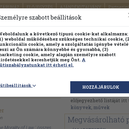
TÁRUHÁZ
ELŐJEGYZÉS
AJÁNDÉKUTALVÁNY
Partnerün
SZÁLLÍTÁS
SEGÍTSÉG
Személyre szabott beállítások
1.
Részletes kereső
Témaköri fa
eboldalunk a következő típusú cookie-kat alkalmazza:
1) weboldal működéséhez szükséges technikai cookie, (2
KIADV
unkcionális cookie, amely a szolgáltatás igénybe vételé
LEGNA
eszi az Ön számára könnyebbé és gyorsabbá, (3)
arketing cookie, amely alapján személyre szabott
PILLANATNYI ÁRAINK
FENNTARTHATÓ OLVASMÁN
irdetésekkel kereshetjük meg Önt.
A
ütiszabályzatunkat itt érheti el.
 Law
Lon L. Fuller
ütibeállítások
HOZZÁJÁRULOK
Lon L. Fuller műveinek 
előjegyezhető listáját it
könyvek, művek
er
Megvásárolható 
on
The Morality of Law ' összes