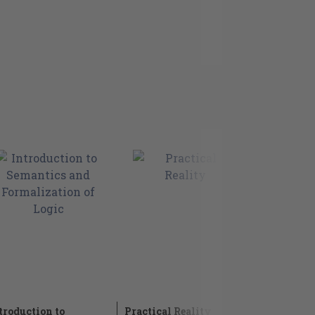
troduction to
Practical Reality
Reading d