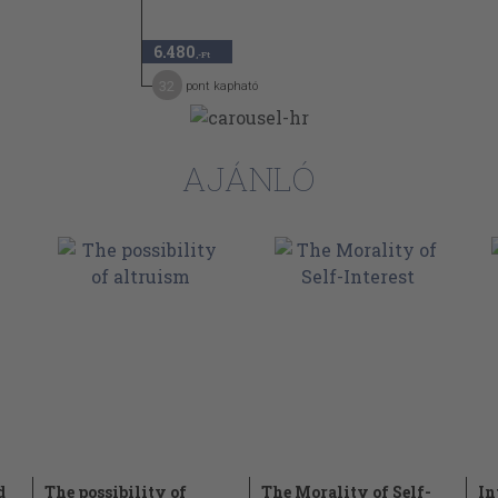
6.480
,-Ft
32
pont kapható
AJÁNLÓ
d
The possibility of
The Morality of Self-
In