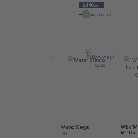
2.440
,-Ft
12
pont kapható
Descent to
Water Sleeps
Who Wan
Undermountain
Million
1999