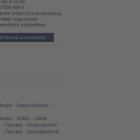
 cm x 13 cm
57530-089-3
kete-fehér illusztrációkkal.
vábbi kapcsolódó
emélyek a könyvben.
őt kérek a sorozatról
Angol
>
Szépirodalom
>
Angol
>
Hobbi
>
Játék
m
>
Fantasy
>
Idegennyelvű
m
>
Fantasy
>
Szerepjátékok,