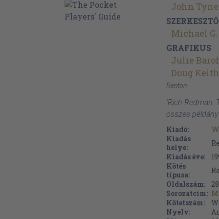
John Tyne
SZERKESZTŐ
Michael G.
GRAFIKUS
Julie Baro
Doug Keit
Renton
'Rich Redman: T
összes példány
Kiadó:
Wi
Kiadás
R
helye:
Kiadás éve:
19
Kötés
Ra
típusa:
Oldalszám:
2
Sorozatcím:
Ma
Kötetszám:
W
Nyelv:
A