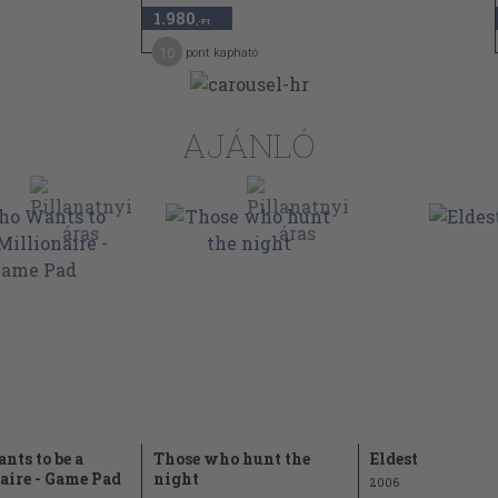
1.980
,-Ft
10
pont kapható
AJÁNLÓ
ts to be a
Those who hunt the
Eldest
aire - Game Pad
night
2006