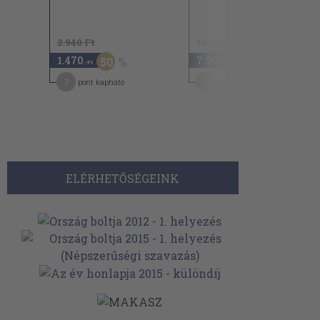
2.940 Ft
18.000 Ft
1.470
7.200
50
60
,-Ft
,-Ft
7
36
pont kapható
pont kapható
ELÉRHETŐSÉGEINK