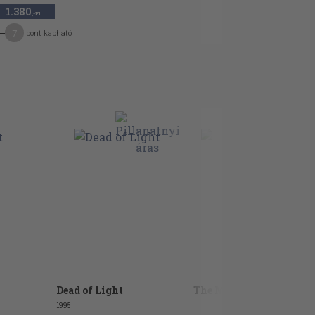
1.380
,-Ft
7
pont kapható
Dead of Light
The Money Game
1995