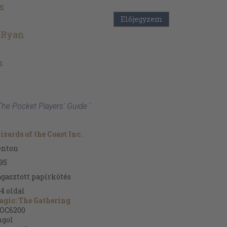
s
Előjegyzem
 Ryan
h
h
he Pocket Players' Guide '
zards of the Coast Inc.
enton
95
gasztott papírkötés
84
oldal
gic: The Gathering
OC6200
ngol