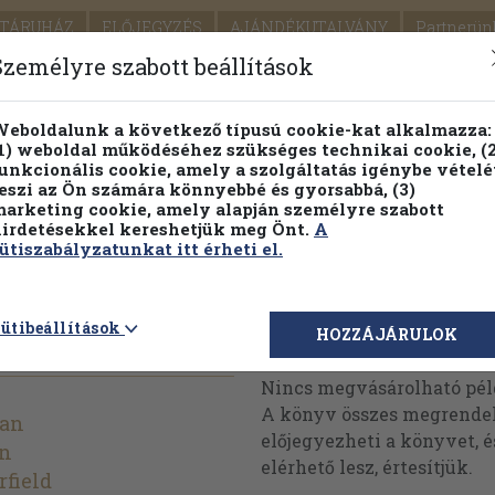
TÁRUHÁZ
ELŐJEGYZÉS
AJÁNDÉKUTALVÁNY
Partnerün
SZÁLLÍTÁS
SEGÍTSÉG
Személyre szabott beállítások
1.
Részletes kereső
Témaköri fa
eboldalunk a következő típusú cookie-kat alkalmazza:
1) weboldal működéséhez szükséges technikai cookie, (2
KIADV
unkcionális cookie, amely a szolgáltatás igénybe vételé
LEGNA
eszi az Ön számára könnyebbé és gyorsabbá, (3)
arketing cookie, amely alapján személyre szabott
PILLANATNYI ÁRAINK
FENNTARTHATÓ OLVASMÁN
irdetésekkel kereshetjük meg Önt.
A
ütiszabályzatunkat itt érheti el.
rs' Guide
ütibeállítások
Megvásárolható 
HOZZÁJÁRULOK
Nincs megvásárolható pé
A könyv összes megrendelh
man
előjegyezheti a könyvet, 
an
elérhető lesz, értesítjük.
rfield