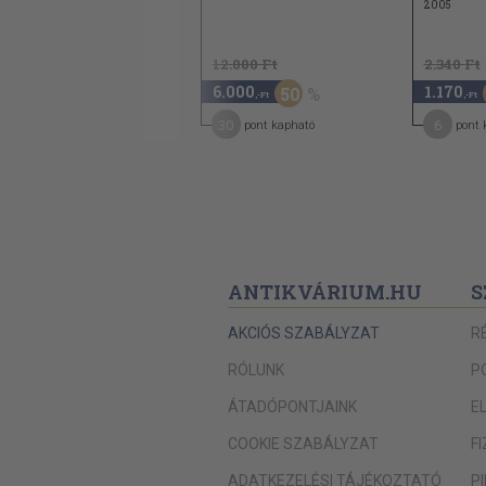
1997
2005
3.480 Ft
12.000 Ft
2.340 Ft
1.740
6.000
1.170
50
50
,-Ft
,-Ft
,-Ft
9
30
6
pont kapható
pont kapható
pont 
ANTIKVÁRIUM.HU
S
AKCIÓS SZABÁLYZAT
R
RÓLUNK
P
ÁTADÓPONTJAINK
E
COOKIE SZABÁLYZAT
F
ADATKEZELÉSI TÁJÉKOZTATÓ
P