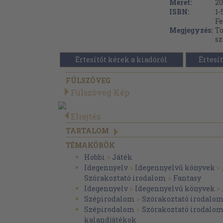
Méret:
20
ISBN:
1-
Fe
Megjegyzés:
To
sz
Értesítőt kérek a kiadóról
Értesít
FÜLSZÖVEG
Fülszöveg Kép
Elrejtés
TARTALOM
TÉMAKÖRÖK
Hobbi
>
Játék
Idegennyelv
>
Idegennyelvű könyvek
>
Szórakoztató irodalom
>
Fantasy
Idegennyelv
>
Idegennyelvű könyvek
>
Szépirodalom
>
Szórakoztató irodalo
Szépirodalom
>
Szórakoztató irodalo
kalandjátékok