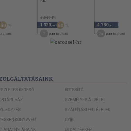
1989
2.640 Ft
1.320
4.780
50
50
,-Ft
,-Ft
7
24
kapható
pont kapható
pont kapható
ZOLGÁLTATÁSAINK
ÉSZLETES KERESŐ
ÉRTESÍTŐ
ONTÁRUHÁZ
SZEMÉLYES ÁTVÉTEL
LŐJEGYZÉS
SZÁLLÍTÁSI FELTÉTELEK
IZESSEN KÖNYVVEL!
GYIK
ILLANATNYI ÁRAINK
OLDALTÉRKÉP