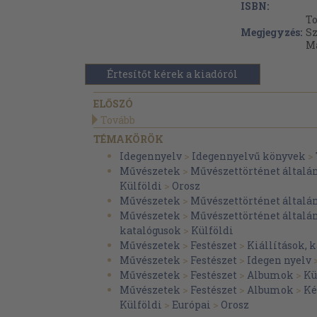
ISBN:
To
Megjegyzés:
Sz
Ma
Értesítőt kérek a kiadóról
ELŐSZÓ
Tovább
TÉMAKÖRÖK
Idegennyelv
>
Idegennyelvű könyvek
>
Művészetek
>
Művészettörténet általá
Külföldi
>
Orosz
Művészetek
>
Művészettörténet általá
Művészetek
>
Művészettörténet általá
katalógusok
>
Külföldi
Művészetek
>
Festészet
>
Kiállítások, 
Művészetek
>
Festészet
>
Idegen nyelv
Művészetek
>
Festészet
>
Albumok
>
Kü
Művészetek
>
Festészet
>
Albumok
>
Ké
Külföldi
>
Európai
>
Orosz