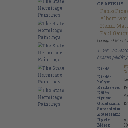
GRAFIKUS
Pablo Pica
Albert Mar
Henri Mati
Paul Gaug
Leningrád-Moszk
'E. Gil: The Sta
összes példány
Pu
Kiadó:
"
Kiadás
L
helye:
Kiadás éve:
19
Kötés
V
típusa:
Oldalszám:
13
Sorozatcím:
Kötetszám:
Nyelv:
A
Méret:
30