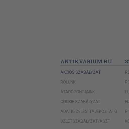
ANTIKVÁRIUM.HU
S
AKCIÓS SZABÁLYZAT
R
RÓLUNK
P
ÁTADÓPONTJAINK
E
COOKIE SZABÁLYZAT
F
ADATKEZELÉSI TÁJÉKOZTATÓ
P
ÜZLETSZABÁLYZAT/ÁSZF
K