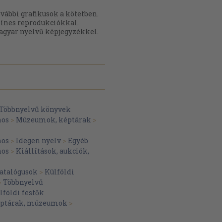
vábbi grafikusok a kötetben.
ínes reprodukciókkal.
gyar nyelvű képjegyzékkel.
Többnyelvű könyvek
nos
>
Múzeumok, képtárak
>
nos
>
Idegen nyelv
>
Egyéb
nos
>
Kiállítások, aukciók,
katalógusok
>
Külföldi
>
Többnyelvű
lföldi festők
ptárak, múzeumok
>