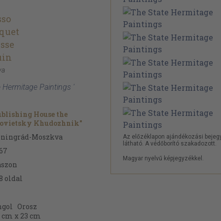
sso
quet
sse
uin
va
te Hermitage Paintings '
blishing House the
Sovietsky Khudozhnik"
eningrád-Moszkva
Az előzéklapon ajándékozási bejeg
látható. A védőborító szakadozott.
67
Magyar nyelvű képjegyzékkel.
ászon
8
oldal
ngol
Orosz
 cm x 23 cm