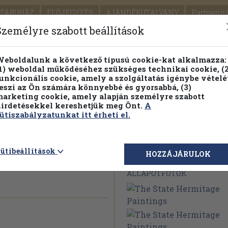
TÁRUHÁZ
ELŐJEGYZÉS
AJÁNDÉKUTALVÁNY
Partnerün
SZÁLLÍTÁS
SEGÍTSÉG
Személyre szabott beállítások
Részletes kereső
Témaköri fa
eboldalunk a következő típusú cookie-kat alkalmazza:
1) weboldal működéséhez szükséges technikai cookie, (2
Vál
unkcionális cookie, amely a szolgáltatás igénybe vételé
eszi az Ön számára könnyebbé és gyorsabbá, (3)
arketing cookie, amely alapján személyre szabott
PILLANATNYI ÁRAINK
FENNTARTHATÓ OLVASMÁN
irdetésekkel kereshetjük meg Önt.
A
ütiszabályzatunkat itt érheti el.
tage
ütibeállítások
Megvásárolható 
HOZZÁJÁRULOK
ÁLLAPOTFOTÓK