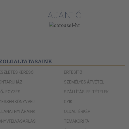
AJÁNLÓ
ZOLGÁLTATÁSAINK
ÉSZLETES KERESŐ
ÉRTESÍTŐ
ONTÁRUHÁZ
SZEMÉLYES ÁTVÉTEL
LŐJEGYZÉS
SZÁLLÍTÁSI FELTÉTELEK
IZESSEN KÖNYVVEL!
GYIK
ILLANATNYI ÁRAINK
OLDALTÉRKÉP
ÖNYVFELVÁSÁRLÁS
TÉMAKÖRI FA