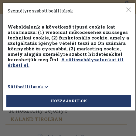
0
Toggle
Főmenü
Könyveink
navigation
Személyre szabott beállítások
Weboldalunk a következő típusú cookie-kat
alkalmazza: (1) weboldal működéséhez szükséges
technikai cookie, (2) funkcionális cookie, amely a
szolgáltatás igénybe vételét teszi az Ön számára
könnyebbé és gyorsabbá, (3) marketing cookie,
Válogasson több mint 1.000.000 kiadványunk közül
10-
amely alapján személyre szabott hirdetésekkel
100% kedvezménnyel!
kereshetjük meg Önt.
A sütiszabályzatunkat itt
érheti el.
Sütibeállítások
Vissza az előző oldalra
Válasszon példányt
HOZZÁJÁRULOK
A hószörny rejtélye
KALAND TIROLBAN