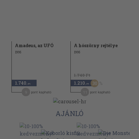
Amadeus, az UFÓ
A hószörny rejtélye
1995
1995
1.740 Ft
1.740
1.210
30
,-Ft
,-Ft
9
11
pont kapható
pont kapható
AJÁNLÓ