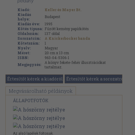
példány
Kiadó:
Keller és Mayer Bt.
Kiadás
Budapest
helye:
Kiadás éve:
1995
Kötés típusa:
Fűzött kemény papírkötés
Oldalszám:
137
oldal
Sorozatcím:
A Knickerbocker banda
Kötetszám:
1
Nyelv:
Magyar
Méret:
20 cm x 13 cm
ISBN:
963-04-5306-1
A könyv fekete-fehér illusztrációkat
Megjegyzés:
tartalmaz.
Értesítőt kérek a kiadóról
Értesítőt kérek a sorozatról
Megvásárolható példányok
ÁLLAPOTFOTÓK
Az alsó lapélek foltosak.