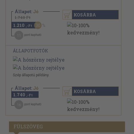
Állapot:
Jó
KOSÁRBA
1.740 Ft
1.210
30
,-Ft
11
pont kapható
ÁLLAPOTFOTÓK
Szép állapotú példány.
Állapot:
Jó
KOSÁRBA
1.740
,-Ft
16
pont kapható
FÜLSZÖVEG