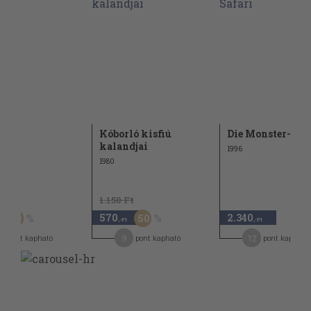
ány
Kóborló kisfiú
Die Monster-Saf
kalandjai
1996
1980
t
1.150 Ft
570
2.340
50
50
,-Ft
,-Ft
9
12
pont kapható
pont kapható
pont kapható