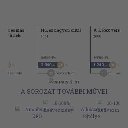
esók és más
Hű, ez nagyon ciki!
A T. Rex vére
nkívüliek
2004
2006
Ft
2.930 Ft
1.780 Ft
2.340
1.240
20
20
30
-Ft
,-Ft
,-Ft
12
11
pont kapható
pont kapható
pont kapható
A SOROZAT TOVÁBBI MŰVEI