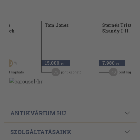
rosse
Tom Jones
Sterne's Tristra
onbuch
Shandy I-II. (gót
Ft
15.000
7.980
50
,-Ft
,-Ft
,-Ft
8
75
40
pont kapható
pont kapható
pont kapható
ANTIKVÁRIUM.HU
SZOLGÁLTATÁSAINK