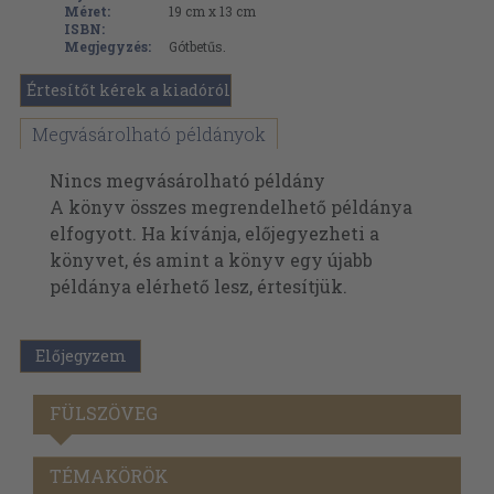
Méret:
19 cm x 13 cm
ISBN:
Megjegyzés:
Gótbetűs.
Értesítőt kérek a kiadóról
Megvásárolható példányok
Nincs megvásárolható példány
A könyv összes megrendelhető példánya
elfogyott. Ha kívánja, előjegyezheti a
könyvet, és amint a könyv egy újabb
példánya elérhető lesz, értesítjük.
Előjegyzem
FÜLSZÖVEG
TÉMAKÖRÖK