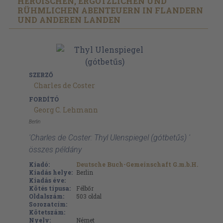
HEROISCHEN, ERGÖTZLICHEN UND
RÜHMLICHEN ABENTEUERN IN FLANDERN
UND ANDEREN LANDEN
SZERZŐ
Charles de Coster
FORDÍTÓ
Georg C. Lehmann
Berlin
'Charles de Coster: Thyl Ulenspiegel (gótbetűs) '
összes példány
Kiadó:
Deutsche Buch-Gemeinschaft G.m.b.H.
Kiadás helye:
Berlin
Kiadás éve:
Kötés típusa:
Félbőr
Oldalszám:
503
oldal
Sorozatcím:
Kötetszám:
Nyelv:
Német