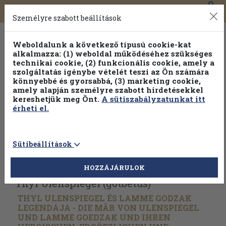
0
Toggle
Főmenü
Könyveink
navigation
Személyre szabott beállítások
Weboldalunk a következő típusú cookie-kat
alkalmazza: (1) weboldal működéséhez szükséges
technikai cookie, (2) funkcionális cookie, amely a
szolgáltatás igénybe vételét teszi az Ön számára
könnyebbé és gyorsabbá, (3) marketing cookie,
Válogasson több mint 30 000 kötet közül
amely alapján személyre szabott hirdetésekkel
Hobbi témakörökben
20% kedvezménnyel!
kereshetjük meg Önt.
A sütiszabályzatunkat itt
érheti el.
Sütibeállítások
Vissza az előző oldalra
Válasszon példányt
HOZZÁJÁRULOK
Thyl Ulenspiegel (gótbetűs)
THYL ULENSPIEGEL ÉS LAMME GODZAK
LEGENDÁJA - DIE MÄR VON ULENSPIEGEL
UND LAMME GOEDZAK UND IHREN