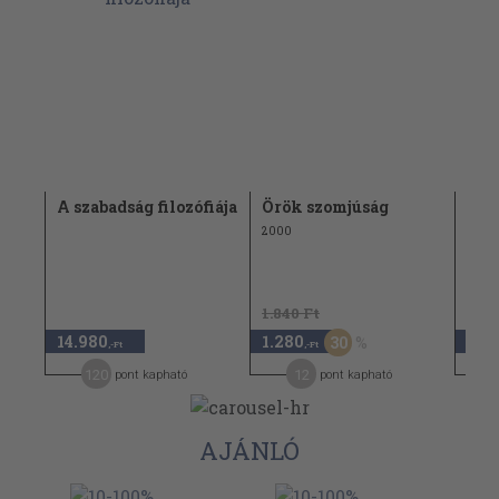
A szabadság filozófiája
Örök szomjúság
Teh
a f
2000
2011
1.840 Ft
14.980
1.280
1.7
30
,-Ft
,-Ft
120
12
pont kapható
pont kapható
AJÁNLÓ