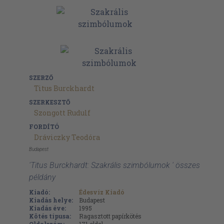
SZERZŐ
Titus Burckhardt
SZERKESZTŐ
Szongott Rudulf
FORDÍTÓ
Dráviczky Teodóra
Budapest
'Titus Burckhardt: Szakrális szimbólumok ' összes
példány
Kiadó:
Édesvíz Kiadó
Kiadás helye:
Budapest
Kiadás éve:
1995
Kötés típusa:
Ragasztott papírkötés