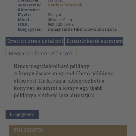
Oldalszám:
171
oldal
Sorozatcím:
Géniusz könyvek
Kötetszám:
Nyelv:
Magyar
Méret:
20 cm x 11 cm
ISBN:
963-528-084-x
Megjegyzés:
Néhány fekete-fehér ábrával illusztrálva.
Értesítőt kérek a kiadóról
Értesítőt kérek a sorozatról
Megvásárolható példányok
Nincs megvásárolható példány
A könyv összes megrendelhető példánya
elfogyott. Ha kívánja, előjegyezheti a
könyvet, és amint a könyv egy újabb
példánya elérhető lesz, értesítjük.
Előjegyzem
FÜLSZÖVEG