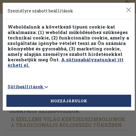
0
Toggle
Főmenü
Könyveink
navigation
Személyre szabott beállítások
Weboldalunk a következő típusú cookie-kat
alkalmazza: (1) weboldal működéséhez szükséges
technikai cookie, (2) funkcionális cookie, amely a
szolgáltatás igénybe vételét teszi az Ön számára
könnyebbé és gyorsabbá, (3) marketing cookie,
Válogasson több mint 1.000.000 kiadványunk közül
10-
amely alapján személyre szabott hirdetésekkel
100% kedvezménnyel!
kereshetjük meg Önt.
A sütiszabályzatunkat itt
érheti el.
Sütibeállítások
Vissza az előző oldalra
Válasszon példányt
HOZZÁJÁRULOK
Szakrális szimbólumok
A SZELLEMI VILÁG KERTJEI/
SZIMBÓLUMOK
A TRADICIONÁLIS BÖLCSESSÉG TÜKRÉBEN