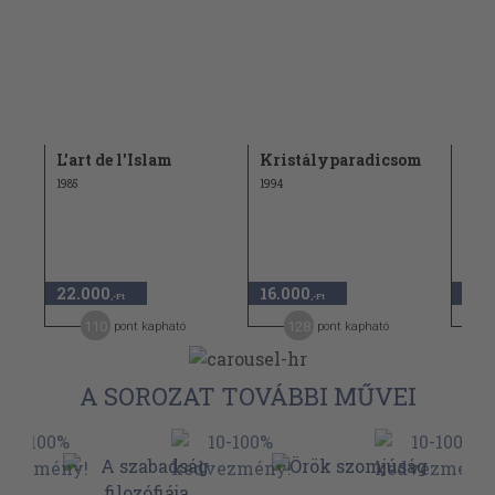
.
L'art de l'Islam
Kristályparadicsom
Beit
Ges
1985
1994
Nat
1959
8.48
22.000
16.000
4.2
,-Ft
,-Ft
110
128
pont kapható
pont kapható
A SOROZAT TOVÁBBI MŰVEI