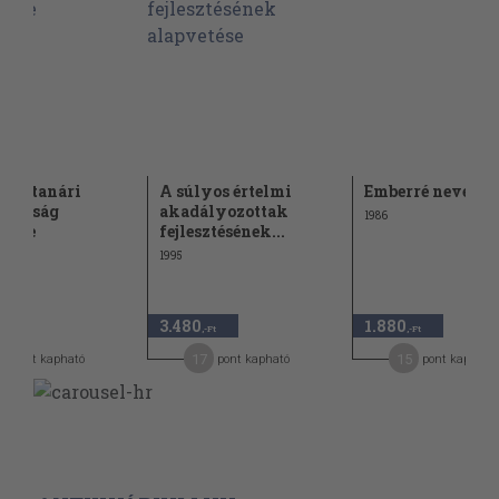
T. - A tanári
A súlyos értelmi
Emberré nevelés
konyság
akadályozottak
1986
ztése
fejlesztésének...
1995
3.480
1.880
-Ft
,-Ft
,-Ft
7
17
15
pont kapható
pont kapható
pont kapható