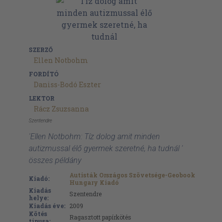
SZERZŐ
Ellen Notbohm
FORDÍTÓ
Daniss-Bodó Eszter
LEKTOR
Rácz Zsuzsanna
Szentendre
'Ellen Notbohm: Tíz dolog amit minden
autizmussal élő gyermek szeretné, ha tudnál '
összes példány
Autisták Országos Szövetsége-Geobook
Kiadó:
Hungary Kiadó
Kiadás
Szentendre
helye:
Kiadás éve:
2009
Kötés
Ragasztott papírkötés
típusa: