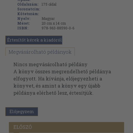
Oldalszám:
175
oldal
Sorozatcím:
Kötetszám:
Nyelv:
Magyar
Méret:
20 cm x 14 cm
ISBN:
978-963-88590-0-6
Értesítőt kérek a kiadóról
Megvásárolható példányok
Nincs megvásárolható példány
A könyv összes megrendelhető példánya
elfogyott. Ha kívánja, előjegyezheti a
könyvet, és amint a könyv egy újabb
példánya elérhető lesz, értesítjük.
Előjegyzem
ELŐSZÓ