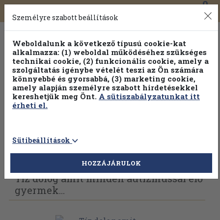
0
Toggle
Főmenü
Könyveink
navigation
Személyre szabott beállítások
Weboldalunk a következő típusú cookie-kat
alkalmazza: (1) weboldal működéséhez szükséges
technikai cookie, (2) funkcionális cookie, amely a
szolgáltatás igénybe vételét teszi az Ön számára
könnyebbé és gyorsabbá, (3) marketing cookie,
amely alapján személyre szabott hirdetésekkel
kereshetjük meg Önt.
A sütiszabályzatunkat itt
érheti el.
Sütibeállítások
Vissza az előző oldalra
Válasszon példányt
HOZZÁJÁRULOK
Tíz dolog amit minden autizmussal élő
gyermek...