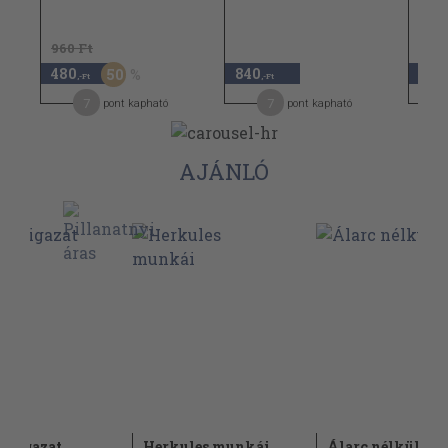
960 Ft
480
840
980
50
,-Ft
,-Ft
7
7
pont kapható
pont kapható
AJÁNLÓ
az igazat
Herkules munkái
Álarc nélkül