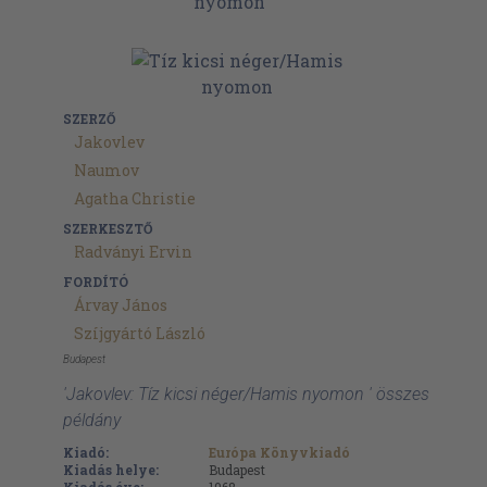
SZERZŐ
Jakovlev
Naumov
Agatha Christie
SZERKESZTŐ
Radványi Ervin
FORDÍTÓ
Árvay János
Szíjgyártó László
Budapest
'Jakovlev: Tíz kicsi néger/Hamis nyomon ' összes
példány
Kiadó:
Európa Könyvkiadó
Kiadás helye:
Budapest