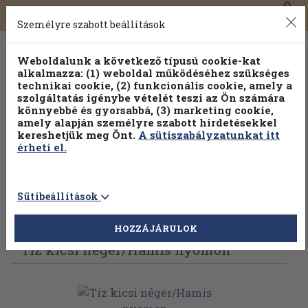
0
Toggle
Főmenü
Könyveink
navigation
Személyre szabott beállítások
Weboldalunk a következő típusú cookie-kat
alkalmazza: (1) weboldal működéséhez szükséges
technikai cookie, (2) funkcionális cookie, amely a
szolgáltatás igénybe vételét teszi az Ön számára
könnyebbé és gyorsabbá, (3) marketing cookie,
amely alapján személyre szabott hirdetésekkel
kereshetjük meg Önt.
A sütiszabályzatunkat itt
érheti el.
Sütibeállítások
Vissza az előző oldalra
Válasszon példányt
HOZZÁJÁRULOK
Tíz kicsi néger/
Hamis nyomon