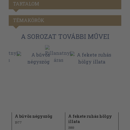
TARTALOM
TÉMAKÖRÖK
A SOROZAT TOVÁBBI MŰVEI
A bűvös négyszög
A fekete ruhás hölgy
Mai
illata
1977
1979
1989