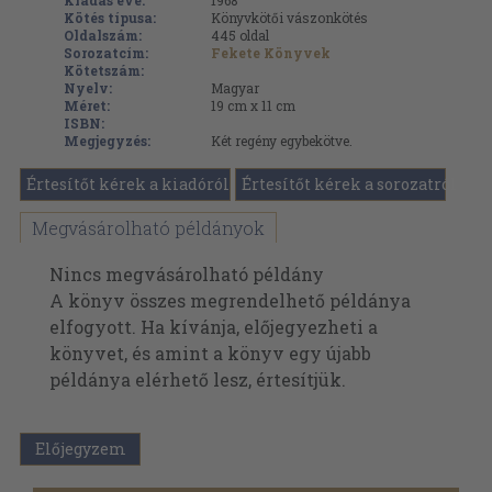
Kiadás éve:
1968
Kötés típusa:
Könyvkötői vászonkötés
Oldalszám:
445
oldal
Sorozatcím:
Fekete Könyvek
Kötetszám:
Nyelv:
Magyar
Méret:
19 cm x 11 cm
ISBN:
Megjegyzés:
Két regény egybekötve.
Értesítőt kérek a kiadóról
Értesítőt kérek a sorozatról
Megvásárolható példányok
Nincs megvásárolható példány
A könyv összes megrendelhető példánya
elfogyott. Ha kívánja, előjegyezheti a
könyvet, és amint a könyv egy újabb
példánya elérhető lesz, értesítjük.
Előjegyzem