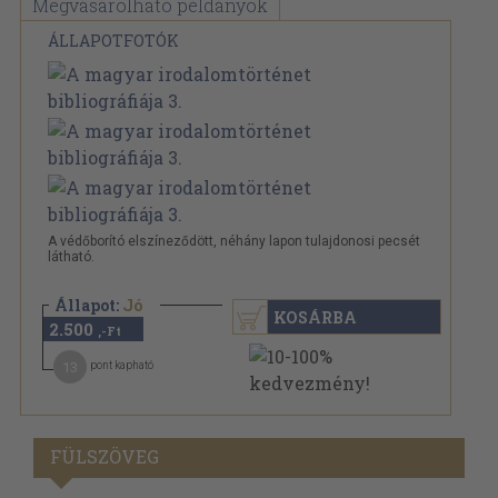
Megvásárolható példányok
ÁLLAPOTFOTÓK
A védőborító elszíneződött, néhány lapon tulajdonosi pecsét
látható.
Állapot:
Jó
KOSÁRBA
2.500
,-Ft
13
pont kapható
FÜLSZÖVEG