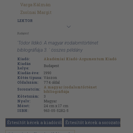
Varga Kálmán
Zsolnai Margit
LEKTOR
Budapest
'Tódor Ildikó: A magyar irodalomtörténet
bibliográfiája 3. ' összes példány
Kiadó:
Akadémiai Kiadó-Argumentum Kiadó
Kiadás
Budapest
helye:
Kiadás éve:
1990
Kötés típusa:
Vászon
Oldalszám:
774
oldal
A magyar irodalomtörténet
Sorozatcím:
bibliográfiája
Kötetszám:
3
Nyelv:
Magyar
Méret:
24 cm x 17 cm
ISBN:
963-05-5282-5
Értesítőt kérek a kiadóról
Értesítőt kérek a sorozatról