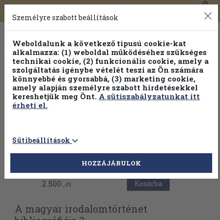
0
Toggle
Főmenü
Könyveink
navigation
Személyre szabott beállítások
Weboldalunk a következő típusú cookie-kat
alkalmazza: (1) weboldal működéséhez szükséges
technikai cookie, (2) funkcionális cookie, amely a
szolgáltatás igénybe vételét teszi az Ön számára
könnyebbé és gyorsabbá, (3) marketing cookie,
Válogasson több mint 1.000.000 kiadványunk közül
10-
amely alapján személyre szabott hirdetésekkel
100% kedvezménnyel!
kereshetjük meg Önt.
A sütiszabályzatunkat itt
érheti el.
Sütibeállítások
Vissza az előző oldalra
HOZZÁJÁRULOK
2.500
Kosárba
,-Ft
A magyar irodalomtörténet