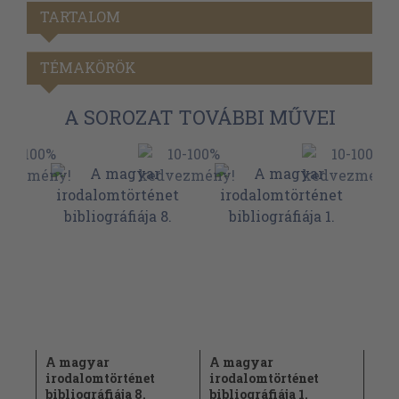
TARTALOM
TÉMAKÖRÖK
A SOROZAT TOVÁBBI MŰVEI
A magyar
A magyar
A m
irodalomtörténet
irodalomtörténet
iro
.
bibliográfiája 8.
bibliográfiája 1.
bibl