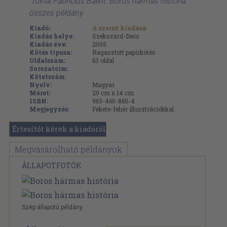
'Tolnai Fabricius Bálint: Boros hármas história '
összes példány
Kiadó:
A szerző kiadása
Kiadás helye:
Szekszárd-Decs
Kiadás éve:
2005
Kötés típusa:
Ragasztott papírkötés
Oldalszám:
63
oldal
Sorozatcím:
Kötetszám:
Nyelv:
Magyar
Méret:
20 cm x 14 cm
ISBN:
963-460-860-4
Megjegyzés:
Fekete-fehér illusztrációkkal.
Értesítőt kérek a kiadóról
Megvásárolható példányok
ÁLLAPOTFOTÓK
Szép állapotú példány.