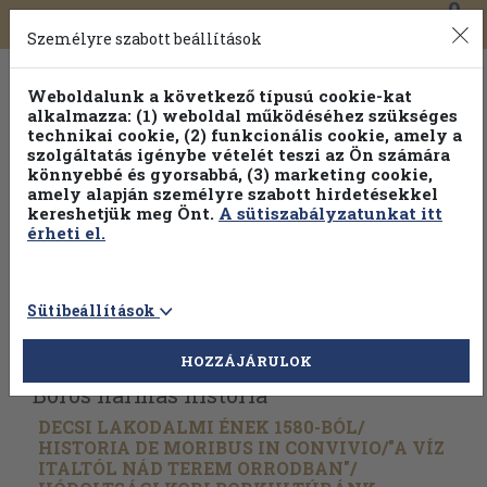
0
Toggle
Főmenü
Könyveink
navigation
Személyre szabott beállítások
Weboldalunk a következő típusú cookie-kat
alkalmazza: (1) weboldal működéséhez szükséges
technikai cookie, (2) funkcionális cookie, amely a
szolgáltatás igénybe vételét teszi az Ön számára
könnyebbé és gyorsabbá, (3) marketing cookie,
amely alapján személyre szabott hirdetésekkel
kereshetjük meg Önt.
A sütiszabályzatunkat itt
érheti el.
Sütibeállítások
Vissza az előző oldalra
Válasszon példányt
HOZZÁJÁRULOK
Boros hármas história
DECSI LAKODALMI ÉNEK 1580-BÓL/
HISTORIA DE MORIBUS IN CONVIVIO/
"A VÍZ
ITALTÓL NÁD TEREM ORRODBAN"/