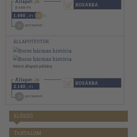
Állapot:
Jó
KOSÁRBA
2.140 Ft
1.490
30
,-Ft
13
pont kapható
ÁLLAPOTFOTÓK
Kitűnő állapotú példány.
Állapot:
Jó
KOSÁRBA
2.140
,-Ft
19
pont kapható
ELŐSZÓ
TARTALOM