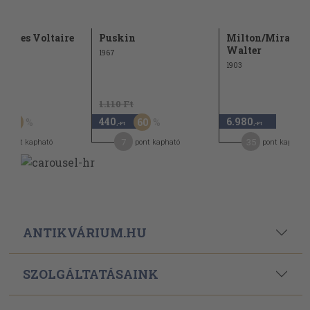
relmes Voltaire
Puskin
Milton/Mirabeau
Walter
1967
1903
t
1.110 Ft
440
6.980
60
60
,-Ft
,-Ft
7
35
pont kapható
pont kapható
pont kapható
ANTIKVÁRIUM.HU
SZOLGÁLTATÁSAINK