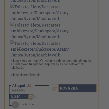
A könyv kötése megnyílt. Néhány oldalon ceruzás aláhúzás,
a címlapokon tulajdonosi bejegyzés és pecsétnyomok
találhatók.
A lapélek mintázottak.
Állapot:
Jó
KOSÁRBA
6.480 Ft
3.240
50
,-Ft
16
pont kapható