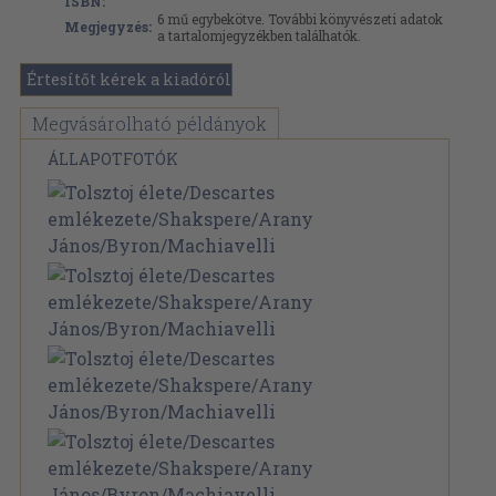
ISBN:
6 mű egybekötve. További könyvészeti adatok
Megjegyzés:
a tartalomjegyzékben találhatók.
Értesítőt kérek a kiadóról
Megvásárolható példányok
ÁLLAPOTFOTÓK