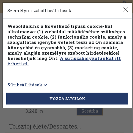
0
Toggle
Főmenü
Könyveink
navigation
Személyre szabott beállítások
Weboldalunk a következő típusú cookie-kat
alkalmazza: (1) weboldal működéséhez szükséges
technikai cookie, (2) funkcionális cookie, amely a
szolgáltatás igénybe vételét teszi az Ön számára
könnyebbé és gyorsabbá, (3) marketing cookie,
amely alapján személyre szabott hirdetésekkel
kereshetjük meg Önt.
A sütiszabályzatunkat itt
érheti el.
Sütibeállítások
Vissza az előző oldalra
HOZZÁJÁRULOK
3.240
Kosárba
,-Ft
Tolsztoj élete/
Descartes...