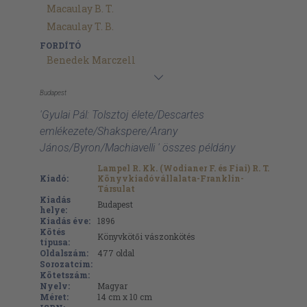
Macaulay B. T.
Macaulay T. B.
FORDÍTÓ
Benedek Marczell
Budapest
'Gyulai Pál: Tolsztoj élete/Descartes
emlékezete/Shakspere/Arany
János/Byron/Machiavelli ' összes példány
Lampel R. Kk. (Wodianer F. és Fiai) R. T.
Kiadó:
Könyvkiadóvállalata-Franklin-
Társulat
Kiadás
Budapest
helye:
Kiadás éve:
1896
Kötés
Könyvkötői vászonkötés
típusa:
Oldalszám:
477
oldal
Sorozatcím:
Kötetszám:
Nyelv:
Magyar
Méret:
14 cm x 10 cm