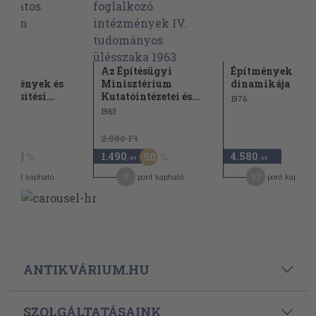
mai
Az Építésügyi
Építmények
elmények és
Minisztérium
dinamikája
épesítési...
Kutatóintézetei és...
1976
1963
Ft
2.980 Ft
1.490
4.580
50
50
,-Ft
,-Ft
7
37
pont kapható
pont kapható
pont kapható
ANTIKVÁRIUM.HU
SZOLGÁLTATÁSAINK