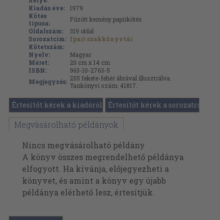
helye:
Kiadás éve:
1979
Kötés
Fűzött kemény papírkötés
típusa:
Oldalszám:
319
oldal
Sorozatcím:
Ipari szakkönyvtár
Kötetszám:
Nyelv:
Magyar
Méret:
20 cm x 14 cm
ISBN:
963-10-2763-5
255 fekete-fehér ábrával illusztrálva.
Megjegyzés:
Tankönyvi szám: 41817.
Értesítőt kérek a kiadóról
Értesítőt kérek a sorozatról
Megvásárolható példányok
Nincs megvásárolható példány
A könyv összes megrendelhető példánya
elfogyott. Ha kívánja, előjegyezheti a
könyvet, és amint a könyv egy újabb
példánya elérhető lesz, értesítjük.