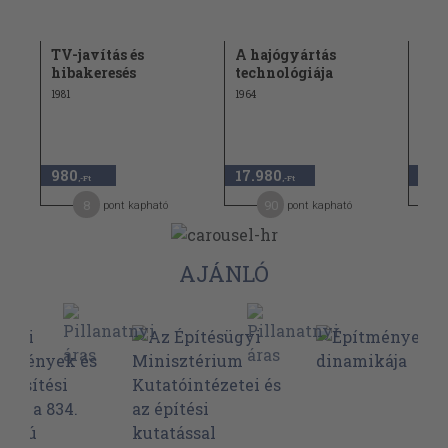
TV-javítás és
A hajógyártás
Esz
hibakeresés
technológiája
1962
1981
1964
980
17.980
8.3
,-Ft
,-Ft
8
90
pont kapható
pont kapható
AJÁNLÓ