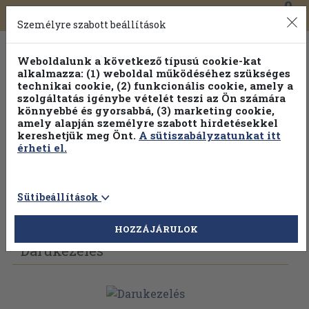
0
Toggle
Főmenü
Könyveink
navigation
Személyre szabott beállítások
Weboldalunk a következő típusú cookie-kat
alkalmazza: (1) weboldal működéséhez szükséges
technikai cookie, (2) funkcionális cookie, amely a
szolgáltatás igénybe vételét teszi az Ön számára
könnyebbé és gyorsabbá, (3) marketing cookie,
Válogasson több mint 30 000 kötet közül
amely alapján személyre szabott hirdetésekkel
Hobbi témakörökben
20% kedvezménnyel!
kereshetjük meg Önt.
A sütiszabályzatunkat itt
érheti el.
Sütibeállítások
Vissza az előző oldalra
Válasszon példányt
HOZZÁJÁRULOK
Darukezelés