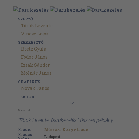
SZERZŐ
Török Levente
Vincze Lajos
SZERKESZTŐ
Bretz Gyula
Fodor János
Izsák Sándor
Molnár János
GRAFIKUS
Novák János
LEKTOR
Budapest
'Török Levente: Darukezelés ' összes példány
Kiadó:
Műszaki Könyvkiadó
Kiadás
Budapest