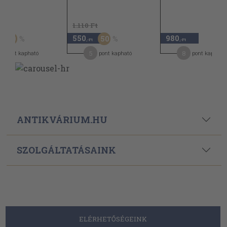
t
1.110 Ft
550
980
50
50
,-Ft
,-Ft
5
8
pont kapható
pont kapható
pont kapható
ANTIKVÁRIUM.HU
SZOLGÁLTATÁSAINK
ELÉRHETŐSÉGEINK