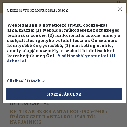
0
Toggle
Főmenü
Könyveink
navigation
Személyre szabott beállítások
Weboldalunk a következő típusú cookie-kat
alkalmazza: (1) weboldal működéséhez szükséges
technikai cookie, (2) funkcionális cookie, amely a
szolgáltatás igénybe vételét teszi az Ön számára
könnyebbé és gyorsabbá, (3) marketing cookie,
amely alapján személyre szabott hirdetésekkel
kereshetjük meg Önt.
A sütiszabályzatunkat itt
érheti el.
Sütibeállítások
Vissza az előző oldalra
Válasszon példányt
HOZZÁJÁRULOK
Tört pálcák 1-2.
KRITIKÁK SZERB ANTALRÓL-1926-1948./
ÍRÁSOK SZERB ANTALRÓL 1949-TŐL
NAPJAINKIG