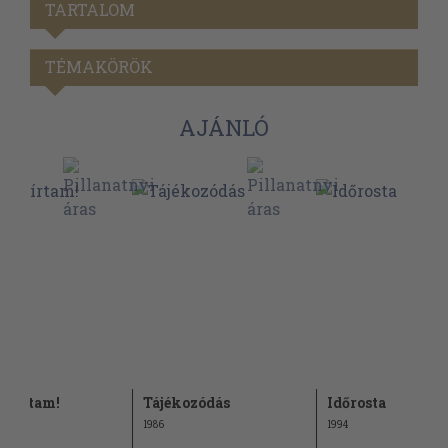
TARTALOM
TÉMAKÖRÖK
AJÁNLÓ
n írtam!
Tájékozódás
Időrosta
1986
1994