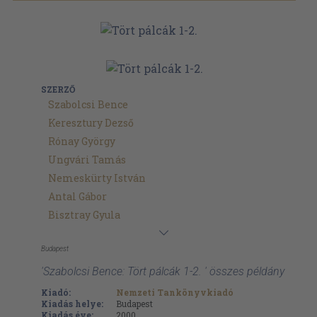
SZERZŐ
Szabolcsi Bence
Keresztury Dezső
Rónay György
Ungvári Tamás
Nemeskürty István
Antal Gábor
Bisztray Gyula
Budapest
'Szabolcsi Bence: Tört pálcák 1-2. ' összes példány
Kiadó:
Nemzeti Tankönyvkiadó
Kiadás helye:
Budapest
Kiadás éve:
2000