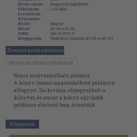
Kötés típusa:
Ragasztott papírkötés
Oldalszám:
1.110
oldal
Sorozatcím:
Kötetszám:
Nyelv:
Magyar
Méret:
23 cm x 15 cm
ISBN:
963-19-0171-8
Megjegyzés:
Tankönyvi számuk: 60 135 és 60 143.
Értesítőt kérek a kiadóról
Megvásárolható példányok
Nincs megvásárolható példány
A könyv összes megrendelhető példánya
elfogyott. Ha kívánja, előjegyezheti a
könyvet, és amint a könyv egy újabb
példánya elérhető lesz, értesítjük.
Előjegyzem