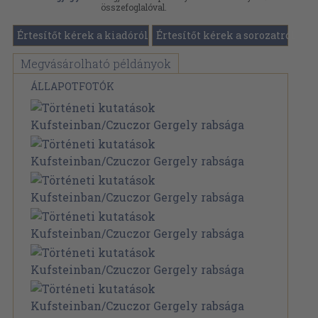
összefoglalóval.
Értesítőt kérek a kiadóról
Értesítőt kérek a sorozatról
Megvásárolható példányok
ÁLLAPOTFOTÓK