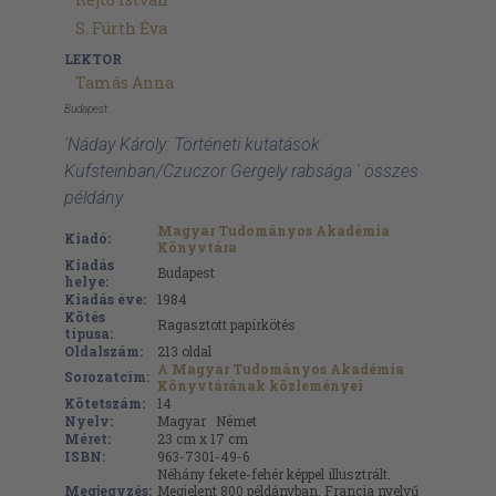
S. Fürth Éva
LEKTOR
Tamás Anna
Budapest
'Náday Károly: Történeti kutatások
Kufsteinban/Czuczor Gergely rabsága ' összes
példány
Magyar Tudományos Akadémia
Kiadó:
Könyvtára
Kiadás
Budapest
helye:
Kiadás éve:
1984
Kötés
Ragasztott papírkötés
típusa:
Oldalszám:
213
oldal
A Magyar Tudományos Akadémia
Sorozatcím:
Könyvtárának közleményei
Kötetszám:
14
Nyelv:
Magyar
Német
Méret:
23 cm x 17 cm
ISBN:
963-7301-49-6
Néhány fekete-fehér képpel illusztrált.
Megjegyzés:
Megjelent 800 példányban. Francia nyelvű