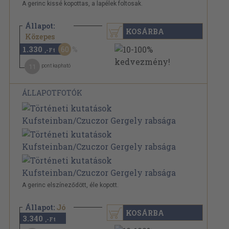
A gerinc kissé kopottas, a lapélek foltosak.
Állapot:
KOSÁRBA
3.340 Ft
Közepes
1.330
60
,-Ft
11
pont kapható
ÁLLAPOTFOTÓK
A gerinc elszíneződött, éle kopott.
Állapot:
Jó
KOSÁRBA
3.340
,-Ft