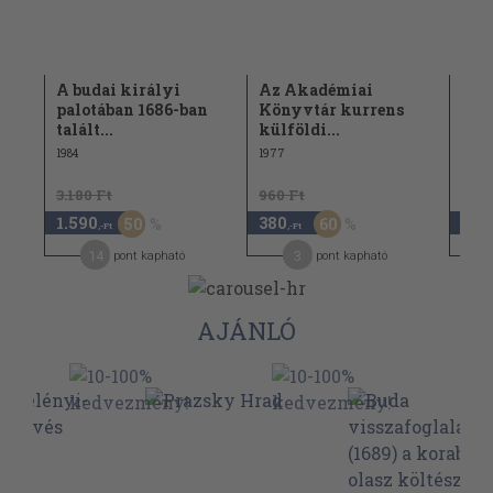
A budai királyi
Az Akadémiai
"..
palotában 1686-ban
Könyvtár kurrens
állí
talált...
külföldi...
1994
1984
1977
3.180 Ft
960 Ft
1.590
380
5.4
50
60
,-Ft
,-Ft
14
3
pont kapható
pont kapható
AJÁNLÓ