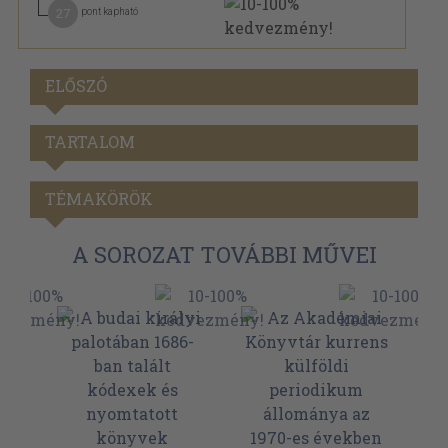
27
pont kapható
ELŐSZÓ
TARTALOM
TÉMAKÖRÖK
A SOROZAT TOVÁBBI MŰVEI