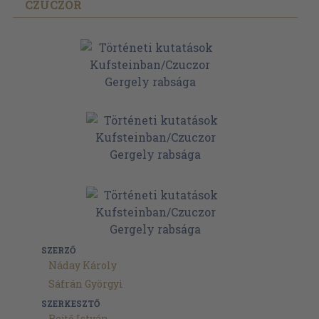
CZUCZOR
SZERZŐ
Náday Károly
Sáfrán Györgyi
SZERKESZTŐ
Rejtő István