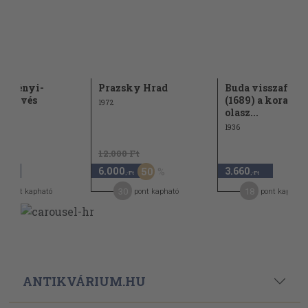
selényi-
Prazsky Hrad
Buda visszafogl
esküvés
(1689) a korabeli
1972
olasz...
1936
12.000 Ft
6.000
3.660
50
,-Ft
,-Ft
,-Ft
0
30
18
pont kapható
pont kapható
pont kapható
ANTIKVÁRIUM.HU