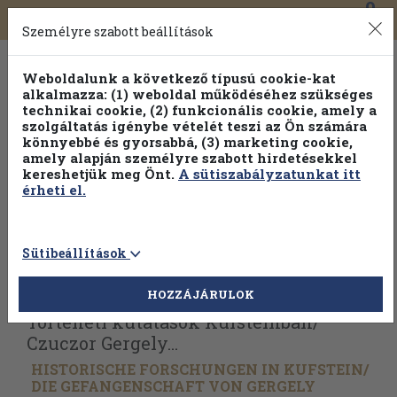
0
Toggle
Főmenü
Könyveink
navigation
Személyre szabott beállítások
Weboldalunk a következő típusú cookie-kat
alkalmazza: (1) weboldal működéséhez szükséges
technikai cookie, (2) funkcionális cookie, amely a
szolgáltatás igénybe vételét teszi az Ön számára
könnyebbé és gyorsabbá, (3) marketing cookie,
Válogasson több mint 1.000.000 kiadványunk közül
10-
amely alapján személyre szabott hirdetésekkel
100% kedvezménnyel!
kereshetjük meg Önt.
A sütiszabályzatunkat itt
érheti el.
Sütibeállítások
Vissza az előző oldalra
Válasszon példányt
HOZZÁJÁRULOK
Történeti kutatások Kufsteinban/
Czuczor Gergely...
HISTORISCHE FORSCHUNGEN IN KUFSTEIN/
DIE GEFANGENSCHAFT VON GERGELY