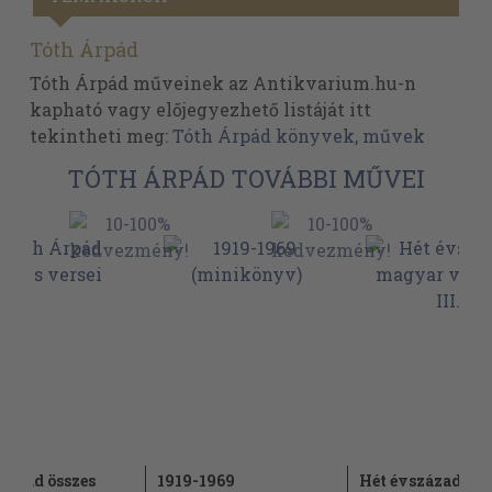
Tóth Árpád
Tóth Árpád műveinek az Antikvarium.hu-n
kapható vagy előjegyezhető listáját itt
tekintheti meg:
Tóth Árpád könyvek, művek
TÓTH ÁRPÁD TOVÁBBI MŰVEI
Árpád összes
1919-1969
Hét évszázad ma