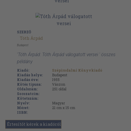
SZERZŐ
Tóth Árpád
Budapest
'Tóth Árpád: Tóth Árpád válogatott versei ' összes
példány
Kiadó:
Szépirodalmi Könyvkiadó
Kiadás helye:
Budapest
Kiadás éve:
1955
Kötés típusa:
Vászon
Oldalszám:
251
oldal
Sorozatcím:
Kötetszám:
Nyelv:
Magyar
Méret:
21 cm x 15 cm
ISBN:
Értesítőt kérek a kiadóról