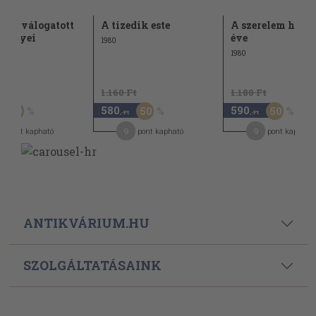
nai válogatott
A tizedik este
A szerelem har
eményei
éve
1980
1980
Ft
1.160 Ft
1.180 Ft
580
590
50
50
50
,-Ft
,-Ft
9
9
pont kapható
pont kapható
pont kapható
ANTIKVÁRIUM.HU
SZOLGÁLTATÁSAINK