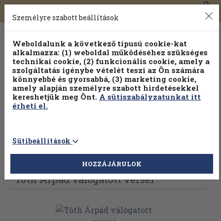
0
Toggle
Főmenü
Könyveink
navigation
Személyre szabott beállítások
Weboldalunk a következő típusú cookie-kat
alkalmazza: (1) weboldal működéséhez szükséges
technikai cookie, (2) funkcionális cookie, amely a
szolgáltatás igénybe vételét teszi az Ön számára
könnyebbé és gyorsabbá, (3) marketing cookie,
Válogasson több mint 1.000.000 kiadványunk közül
10-
amely alapján személyre szabott hirdetésekkel
100% kedvezménnyel!
kereshetjük meg Önt.
A sütiszabályzatunkat itt
érheti el.
Sütibeállítások
Vissza az előző oldalra
Válasszon példányt
HOZZÁJÁRULOK
Tóth Árpád válogatott versei