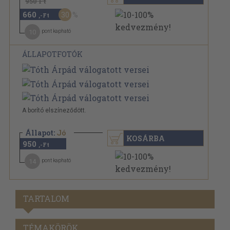
950 Ft
660
30
,-Ft
10
pont kapható
ÁLLAPOTFOTÓK
A borító elszíneződött.
Állapot:
Jó
KOSÁRBA
950
,-Ft
14
pont kapható
TARTALOM
TÉMAKÖRÖK