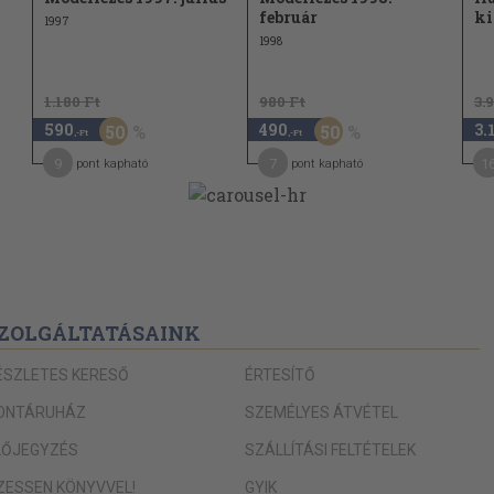
február
ki
1997
41
1998
41
42
1.180 Ft
980 Ft
3.
590
490
3.
50
50
44
,-Ft
,-Ft
9
7
1
pont kapható
pont kapható
44
47
47
e
47
49
ZOLGÁLTATÁSAINK
53
ÉSZLETES KERESŐ
ÉRTESÍTŐ
53
ONTÁRUHÁZ
SZEMÉLYES ÁTVÉTEL
53
LŐJEGYZÉS
SZÁLLÍTÁSI FELTÉTELEK
53
55
IZESSEN KÖNYVVEL!
GYIK