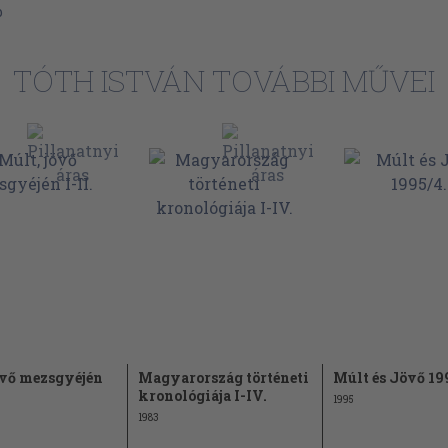
b
16
16
TÓTH ISTVÁN TOVÁBBI MŰVEI
17
17
19
22
23
24
24
24
24
övő mezsgyéjén
Magyarország történeti
25
Múlt és Jövő 19
kronológiája I-IV.
1995
26
ai
1983
30