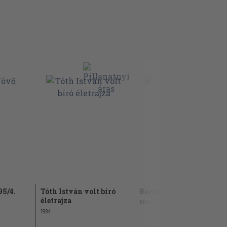
95/4.
Tóth István volt bíró
Baranya 1991/1-2.
életrajza
1990
1984