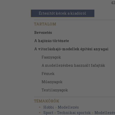
42
Értesítőt kérek a kiadóról
TARTALOM
Bevezetés
A hajózás története
A vitorláshajó-modellek építési anyagai
Faanyagok
A modellezésben használt fafajták
Fémek
Műanyagok
Textilanyagok
Segédanyagok
TÉMAKÖRÖK
Lakkok
Hobbi
>
Modellezés
Sport
>
Technikai sportok
>
Modellezé
Lazúrok és pácok