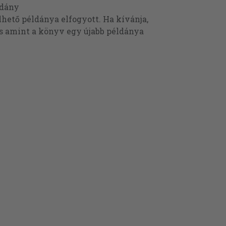
ldány
ető példánya elfogyott. Ha kívánja,
és amint a könyv egy újabb példánya