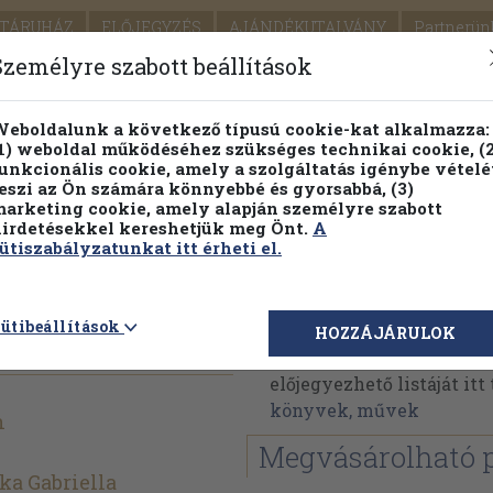
TÁRUHÁZ
ELŐJEGYZÉS
AJÁNDÉKUTALVÁNY
Partnerün
SZÁLLÍTÁS
SEGÍTSÉG
Személyre szabott beállítások
1.
Részletes kereső
Témaköri fa
eboldalunk a következő típusú cookie-kat alkalmazza:
1) weboldal működéséhez szükséges technikai cookie, (2
KIADV
unkcionális cookie, amely a szolgáltatás igénybe vételé
LEGNA
eszi az Ön számára könnyebbé és gyorsabbá, (3)
arketing cookie, amely alapján személyre szabott
PILLANATNYI ÁRAINK
FENNTARTHATÓ OLVASMÁN
irdetésekkel kereshetjük meg Önt.
A
ütiszabályzatunkat itt érheti el.
odellezése
Tóth István
ütibeállítások
HOZZÁJÁRULOK
Tóth István műveinek a
előjegyezhető listáját it
könyvek, művek
n
Megvásárolható 
a Gabriella