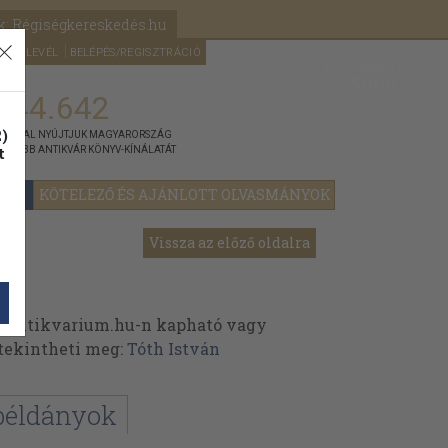
k: Régiségkereskedés.hu
A kosaram
HÍRLEVÉL
BELÉPÉS/REGISZTRÁCIÓ
MÉG
0
5000
Ft
144.642
)
ÁNNYAL NYÚJTJUK MAGYARORSZÁG
t
GYOBB ANTIKVÁR KÖNYV-KÍNÁLATÁT
YOK
KÖTELEZŐ ÉS AJÁNLOTT OLVASMÁNYOK
Vissza az előző oldalra
z Antikvarium.hu-n kapható vagy
t tekintheti meg:
Tóth István
példányok