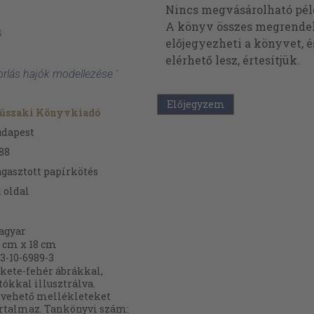
Nincs megvásárolható pé
A könyv összes megrendelh
s
előjegyezheti a könyvet, 
elérhető lesz, értesítjük.
torlás hajók modellezése '
Előjegyzem
űszaki Könyvkiadó
udapest
88
gasztott papírkötés
1
oldal
agyar
 cm x 18 cm
3-10-6989-3
kete-fehér ábrákkal,
tókkal illusztrálva.
vehető mellékleteket
rtalmaz. Tankönyvi szám: