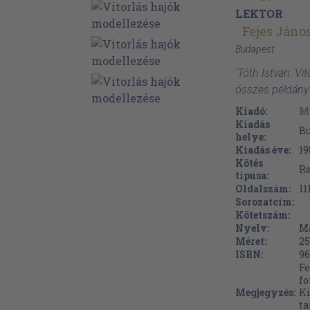
LEKTOR
Fejes Jáno
Budapest
'Tóth István: Vi
összes példány
Kiadó:
M
Kiadás
B
helye:
Kiadás éve:
19
Kötés
Ra
típusa:
Oldalszám:
11
Sorozatcím:
Kötetszám:
Nyelv:
M
Méret:
25
ISBN:
96
Fe
fo
Megjegyzés:
Ki
ta