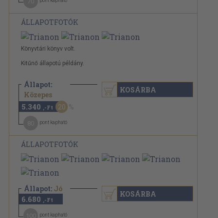
70
pont kapható
ÁLLAPOTFOTÓK
Könyvtári könyv volt.
Kitűnő állapotú példány.
Állapot:
KOSÁRBA
6.680 Ft
Közepes
5.340
20
,-Ft
80
pont kapható
ÁLLAPOTFOTÓK
Állapot:
Jó
KOSÁRBA
6.680
,-Ft
100
pont kapható