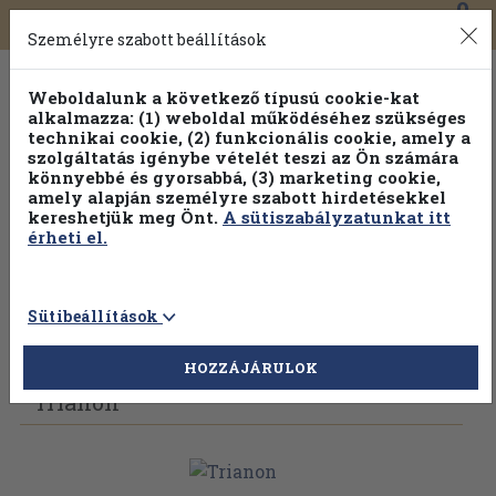
0
Toggle
Főmenü
Könyveink
navigation
Személyre szabott beállítások
Weboldalunk a következő típusú cookie-kat
alkalmazza: (1) weboldal működéséhez szükséges
technikai cookie, (2) funkcionális cookie, amely a
szolgáltatás igénybe vételét teszi az Ön számára
könnyebbé és gyorsabbá, (3) marketing cookie,
amely alapján személyre szabott hirdetésekkel
kereshetjük meg Önt.
A sütiszabályzatunkat itt
érheti el.
Sütibeállítások
Vissza az előző oldalra
Válasszon példányt
HOZZÁJÁRULOK
Trianon