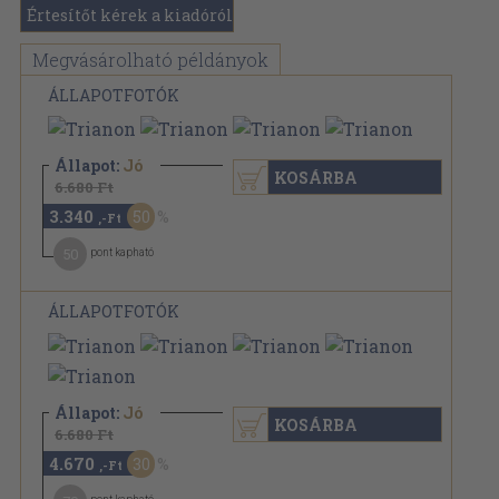
Értesítőt kérek a kiadóról
Megvásárolható példányok
ÁLLAPOTFOTÓK
Állapot:
Jó
KOSÁRBA
6.680 Ft
3.340
50
,-Ft
50
pont kapható
ÁLLAPOTFOTÓK
Állapot:
Jó
KOSÁRBA
6.680 Ft
4.670
30
,-Ft