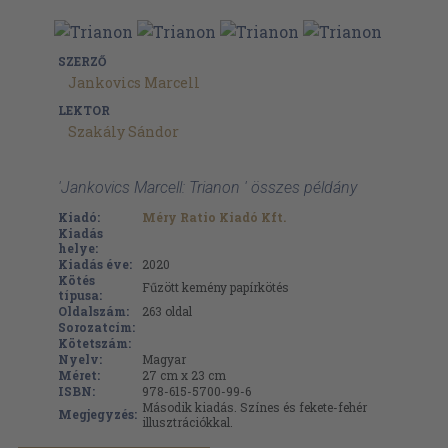
SZERZŐ
Jankovics Marcell
LEKTOR
Szakály Sándor
'Jankovics Marcell: Trianon ' összes példány
Kiadó:
Méry Ratio Kiadó Kft.
Kiadás
helye:
Kiadás éve:
2020
Kötés
Fűzött kemény papírkötés
típusa:
Oldalszám:
263
oldal
Sorozatcím:
Kötetszám:
Nyelv:
Magyar
Méret:
27 cm x 23 cm
ISBN:
978-615-5700-99-6
Második kiadás. Színes és fekete-fehér
Megjegyzés:
illusztrációkkal.