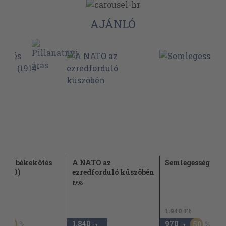
AJÁNLÓ
ú és békekötés
A NATO az
Semlegesség
-1920)
ezredforduló küszöbén
1998
Ft
1.940 Ft
1.840
970
50
50
,-Ft
,-Ft