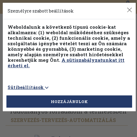
0
Toggle
Főmenü
Könyveink
navigation
Személyre szabott beállítások
Weboldalunk a következő típusú cookie-kat
alkalmazza: (1) weboldal működéséhez szükséges
technikai cookie, (2) funkcionális cookie, amely a
szolgáltatás igénybe vételét teszi az Ön számára
könnyebbé és gyorsabbá, (3) marketing cookie,
amely alapján személyre szabott hirdetésekkel
kereshetjük meg Önt.
A sütiszabályzatunkat itt
érheti el.
Sütibeállítások
Vissza az előző oldalra
Válasszon példányt
HOZZÁJÁRULOK
Tudományos forradalom a termelésben
SZERVEZÉS-TERVEZÉS-AUTOMATIZÁLÁS