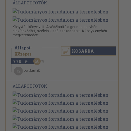
ÁLLAPOTFOTÓK
Könyvtári könyv volt. A védőborító a gerincen enyhén
elszíneződött, szélein kissé szakadozott. A könyv enyhén
megvetemedett.
Állapot:
KOSÁRBA
1.940 Ft
Közepes
770
60
,-Ft
12
pont kapható
ÁLLAPOTFOTÓK