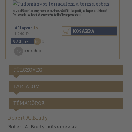
A védőborító enyhén elszíneződött, kopott, a lapélek kissé
foltosak. A borító enyhén felhólyagosodott.
Állapot:
Jó
KOSÁRBA
1.940 Ft
970
50
,-Ft
15
pont kapható
FÜLSZÖVEG
TARTALOM
TÉMAKÖRÖK
Robert A. Brady
Robert A. Brady műveinek az