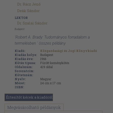
Dr. Rácz Jenő
Deák Sándor
LEKTOR
Dr. Szalai Sándor
Budapest
'Robert A. Brady: Tudományos forradalom a
termelésben ' összes példány
Kiadó:
Közgazdasági és Jogi Könyvkiadó
Kiadás helye:
Budapest
Kiadás éve:
1966
Kötés típusa:
Fűzött keménykötés
Oldalszám:
419
oldal
Sorozatcím:
Kötetszám:
Nyelv:
Magyar
Méret:
24 cm x 17 cm
ISBN:
Értesítőt kérek a kiadóról
Megvásárolható példányok