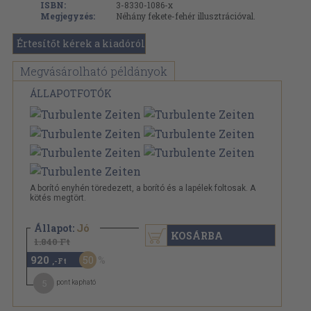
ISBN:
3-8330-1086-x
Megjegyzés:
Néhány fekete-fehér illusztrációval.
Értesítőt kérek a kiadóról
Megvásárolható példányok
ÁLLAPOTFOTÓK
A borító enyhén töredezett, a borító és a lapélek foltosak. A
kötés megtört.
Állapot:
Jó
KOSÁRBA
1.840 Ft
920
50
,-Ft
5
pont kapható