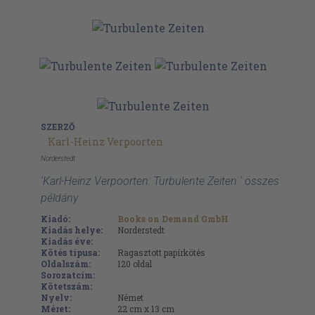
SZERZŐ
Karl-Heinz Verpoorten
Norderstedt
'Karl-Heinz Verpoorten: Turbulente Zeiten ' összes
példány
Kiadó:
Books on Demand GmbH
Kiadás helye:
Norderstedt
Kiadás éve:
Kötés típusa:
Ragasztott papírkötés
Oldalszám:
120
oldal
Sorozatcím:
Kötetszám:
Nyelv:
Német
Méret:
22 cm x 13 cm