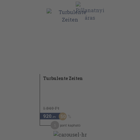
Turbulente Zeiten
1.840 Ft
920
50
,-Ft
5
pont kapható