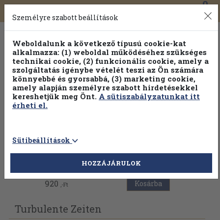
0
Toggle
Főmenü
Könyveink
navigation
Személyre szabott beállítások
Weboldalunk a következő típusú cookie-kat
alkalmazza: (1) weboldal működéséhez szükséges
technikai cookie, (2) funkcionális cookie, amely a
szolgáltatás igénybe vételét teszi az Ön számára
könnyebbé és gyorsabbá, (3) marketing cookie,
amely alapján személyre szabott hirdetésekkel
kereshetjük meg Önt.
A sütiszabályzatunkat itt
érheti el.
Sütibeállítások
Vissza az előző oldalra
HOZZÁJÁRULOK
920
Kosárba
,-Ft
Turbulente Zeiten