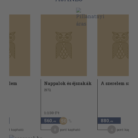
zerelem
Nappalok és éjszakák
A szerelem szent
1972
1.130 Ft
560
880
50
,-Ft
,-Ft
,-Ft
9
8
4
pont kapható
pont kapható
pont kapható