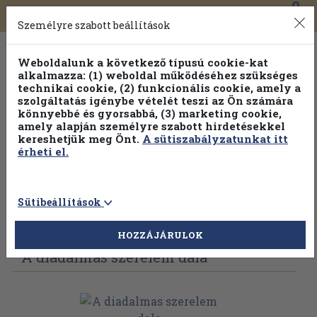
0
Toggle
Főmenü
Könyveink
navigation
Személyre szabott beállítások
Weboldalunk a következő típusú cookie-kat
alkalmazza: (1) weboldal működéséhez szükséges
technikai cookie, (2) funkcionális cookie, amely a
szolgáltatás igénybe vételét teszi az Ön számára
könnyebbé és gyorsabbá, (3) marketing cookie,
amely alapján személyre szabott hirdetésekkel
kereshetjük meg Önt.
A sütiszabályzatunkat itt
érheti el.
Sütibeállítások
Vissza az előző oldalra
Válasszon példányt
HOZZÁJÁRULOK
A diadalmas szerelem dala