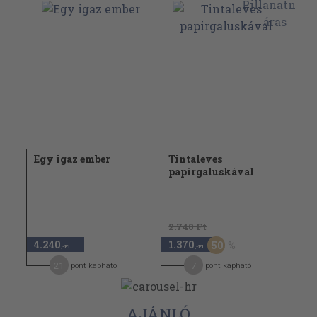
Egy igaz ember
Tintaleves
papirgaluskával
2.740 Ft
4.240
1.370
50
,-Ft
,-Ft
21
7
pont kapható
pont kapható
AJÁNLÓ