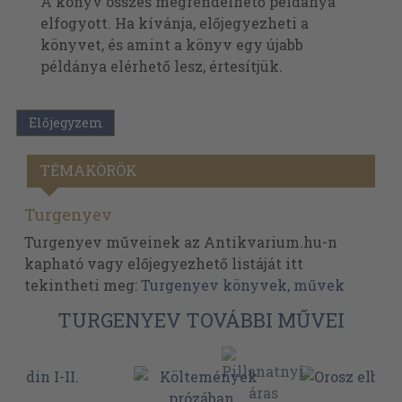
A könyv összes megrendelhető példánya
elfogyott. Ha kívánja, előjegyezheti a
könyvet, és amint a könyv egy újabb
példánya elérhető lesz, értesítjük.
Előjegyzem
TÉMAKÖRÖK
Turgenyev
Turgenyev műveinek az Antikvarium.hu-n
kapható vagy előjegyezhető listáját itt
tekintheti meg:
Turgenyev könyvek, művek
TURGENYEV TOVÁBBI MŰVEI