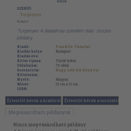
SZERZŐ
Turgenyev
Budapest
'Turgenyev: A diadalmas szerelem dala ' összes
példány
Kiadó:
Franklin-Társulat
Kiadás helye:
Budapest
Kiadás éve:
Kötés típusa:
Tűzött kötés
Oldalszám:
75
oldal
Sorozatcím:
Nagy írók kis könyvei
Kötetszám:
Nyelv:
Magyar
Méret:
15 cm x 11 cm
ISBN:
Értesítőt kérek a kiadóról
Értesítőt kérek a sorozatról
Megvásárolható példányok
Nincs megvásárolható példány