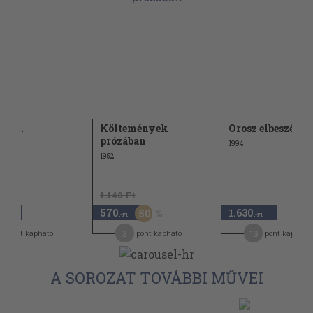
I-II.
Költemények
Orosz elbeszélők
prózában
1994
1952
1.140 Ft
570
1.630
50
,-Ft
,-Ft
,-Ft
4
3
13
pont kapható
pont kapható
pont kapható
A SOROZAT TOVÁBBI MŰVEI