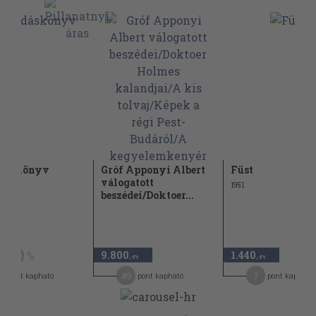
adáskönyv
Gróf Apponyi Albert
Füst
válogatott
1951
beszédei/Doktoer...
t
9.800
1.440
50
,-Ft
,-Ft
49
7
pont kapható
pont kapható
pont kapható