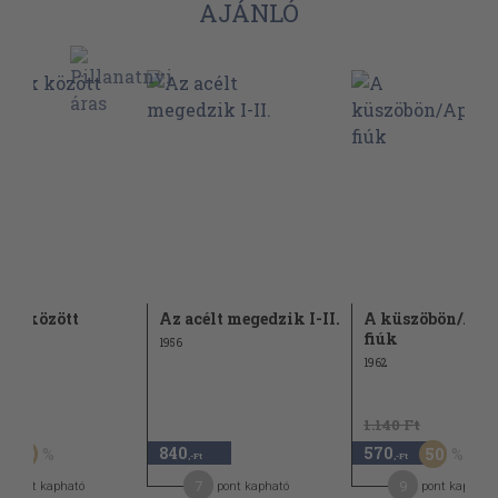
AJÁNLÓ
ek között
Az acélt megedzik I-II.
A küszöbön/Apá
fiúk
1956
1962
Ft
1.140 Ft
840
570
50
50
,-Ft
,-Ft
7
9
pont kapható
pont kapható
pont kapható