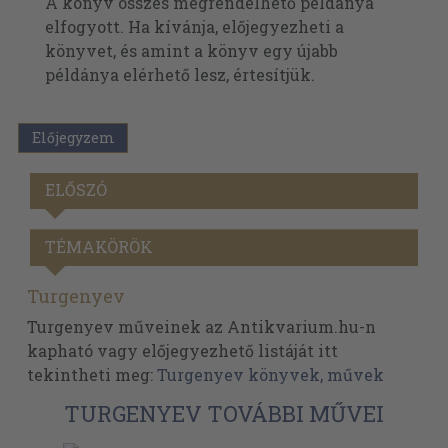
A könyv összes megrendelhető példánya
elfogyott. Ha kívánja, előjegyezheti a
könyvet, és amint a könyv egy újabb
példánya elérhető lesz, értesítjük.
Előjegyzem
ELŐSZÓ
TÉMAKÖRÖK
Turgenyev
Turgenyev műveinek az Antikvarium.hu-n
kapható vagy előjegyezhető listáját itt
tekintheti meg:
Turgenyev könyvek, művek
TURGENYEV TOVÁBBI MŰVEI