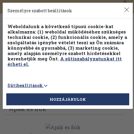
0
Toggle
Főmenü
Könyveink
navigation
Személyre szabott beállítások
Weboldalunk a következő típusú cookie-kat
alkalmazza: (1) weboldal működéséhez szükséges
technikai cookie, (2) funkcionális cookie, amely a
szolgáltatás igénybe vételét teszi az Ön számára
könnyebbé és gyorsabbá, (3) marketing cookie,
amely alapján személyre szabott hirdetésekkel
kereshetjük meg Önt.
A sütiszabályzatunkat itt
érheti el.
Sütibeállítások
Vissza az előző oldalra
Válasszon példányt
HOZZÁJÁRULOK
Apák és fiúk