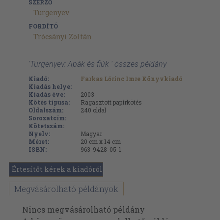
SZERZŐ
Turgenyev
FORDÍTÓ
Trócsányi Zoltán
'Turgenyev: Apák és fiúk ' összes példány
Kiadó:
Farkas Lőrinc Imre Könyvkiadó
Kiadás helye:
Kiadás éve:
2003
Kötés típusa:
Ragasztott papírkötés
Oldalszám:
240
oldal
Sorozatcím:
Kötetszám:
Nyelv:
Magyar
Méret:
20 cm x 14 cm
ISBN:
963-9428-05-1
Értesítőt kérek a kiadóról
Megvásárolható példányok
Nincs megvásárolható példány