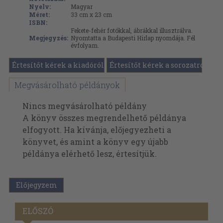
Nyelv:
Magyar
Méret:
33 cm x 23 cm
ISBN:
Fekete-fehér fotókkal, ábrákkal illusztrálva.
Megjegyzés:
Nyomtatta a Budapesti Hirlap nyomdája. Fél
évfolyam.
Értesítőt kérek a kiadóról
Értesítőt kérek a sorozatról
Megvásárolható példányok
Nincs megvásárolható példány
A könyv összes megrendelhető példánya
elfogyott. Ha kívánja, előjegyezheti a
könyvet, és amint a könyv egy újabb
példánya elérhető lesz, értesítjük.
Előjegyzem
ELŐSZÓ