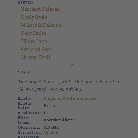
SZERZŐ
Harsányi Kálmán
Krúdy Gyula
Mikszáth Kálmán
Nagy Endre
Földes Imre
Gárdonyi Géza
Ábrányi Emil
Budapest
'Harsányi Kálmán: Uj Idők 1903. július-december
(fél évfolyam) ' összes példány
Kiadó:
Singer és Wolfner Kiadása
Kiadás
Budapest
helye:
Kiadás éve:
1903
Kötés
Könyvkötői kötés
típusa:
Oldalszám:
620
oldal
Sorozatcím:
Uj Idők
Kötetszám: