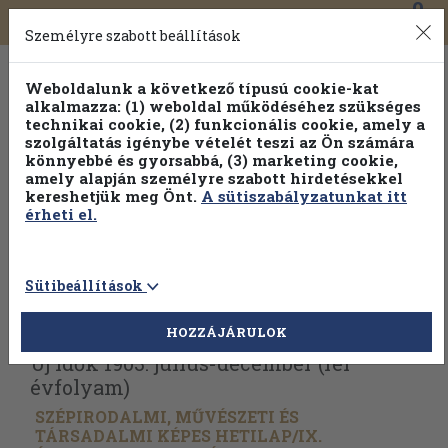
0
Toggle
Főmenü
Könyveink
navigation
Személyre szabott beállítások
Weboldalunk a következő típusú cookie-kat
alkalmazza: (1) weboldal működéséhez szükséges
technikai cookie, (2) funkcionális cookie, amely a
szolgáltatás igénybe vételét teszi az Ön számára
könnyebbé és gyorsabbá, (3) marketing cookie,
amely alapján személyre szabott hirdetésekkel
kereshetjük meg Önt.
A sütiszabályzatunkat itt
érheti el.
Sütibeállítások
Vissza az előző oldalra
Válasszon példányt
HOZZÁJÁRULOK
Uj Idők 1903. július-december (fél
évfolyam)
SZÉPIRODALMI, MŰVÉSZETI ÉS
TÁRSADALMI KÉPES HETILAP/
IX.