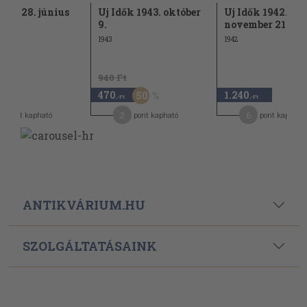
ők 1928. június
Uj Idők 1943. október
Uj Idők 1942.
9.
november 21.
1943
1942
940 Ft
470
1.240
50
,-Ft
,-Ft
2
6
pont kapható
pont kapható
pont kapható
ANTIKVÁRIUM.HU
SZOLGÁLTATÁSAINK