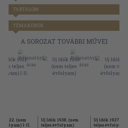
TARTALOM
TÉMAKÖRÖK
A SOROZAT TOVÁBBI MŰVEI
ők 1922. (nem
Uj Idők 1938. (nem
Uj Idők 1927. (n
 évfolyam) I-II.
teljes évfolyam)
teljes évfolyam) 