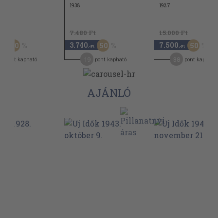
1938
1927
Ft
7.480 Ft
15.000 Ft
3.740
7.500
50
50
50
,-Ft
,-Ft
,-Ft
5
19
38
pont kapható
pont kapható
pont kapható
AJÁNLÓ