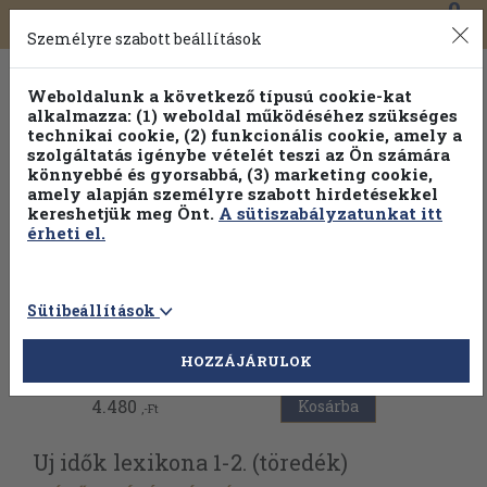
0
Toggle
Főmenü
Könyveink
navigation
Személyre szabott beállítások
Weboldalunk a következő típusú cookie-kat
alkalmazza: (1) weboldal működéséhez szükséges
technikai cookie, (2) funkcionális cookie, amely a
szolgáltatás igénybe vételét teszi az Ön számára
könnyebbé és gyorsabbá, (3) marketing cookie,
Válogasson több mint 30 000 kötet közül
amely alapján személyre szabott hirdetésekkel
Hobbi témakörökben
20% kedvezménnyel!
kereshetjük meg Önt.
A sütiszabályzatunkat itt
érheti el.
Sütibeállítások
Vissza az előző oldalra
HOZZÁJÁRULOK
4.480
Kosárba
,-Ft
Uj idők lexikona 1-2. (töredék)