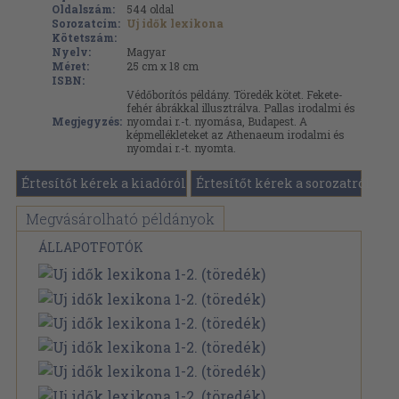
Oldalszám:
544
oldal
Sorozatcím:
Uj idők lexikona
Kötetszám:
Nyelv:
Magyar
Méret:
25 cm x 18 cm
ISBN:
Védőborítós példány. Töredék kötet. Fekete-
fehér ábrákkal illusztrálva. Pallas irodalmi és
Megjegyzés:
nyomdai r.-t. nyomása, Budapest. A
képmellékleteket az Athenaeum irodalmi és
nyomdai r.-t. nyomta.
Értesítőt kérek a kiadóról
Értesítőt kérek a sorozatról
Megvásárolható példányok
ÁLLAPOTFOTÓK