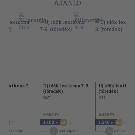
AJÁNLÓ
ők lexikona 7.
Uj idők lexikona 7-9.
Uj idők lexikona
dék)
(töredék)
(töredék)
1937
1937
Ft
2.800 Ft
2.480 Ft
1.400
1.240
60
50
50
,-Ft
,-Ft
5
7
19
pont kapható
pont kapható
pont kapható