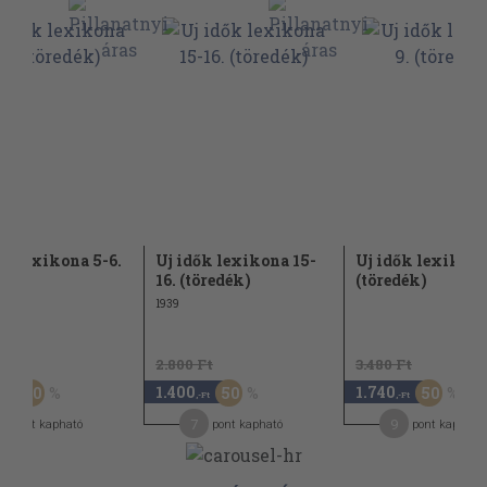
ők lexikona 5-6.
Uj idők lexikona 15-
Uj idők lexikona
dék)
16. (töredék)
(töredék)
1939
Ft
2.800 Ft
3.480 Ft
1.400
1.740
50
50
50
,-Ft
,-Ft
,-Ft
8
7
9
pont kapható
pont kapható
pont kapható