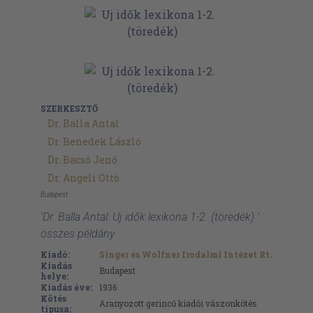
SZERKESZTŐ
Dr. Balla Antal
Dr. Benedek László
Dr. Bacsó Jenő
Dr. Angeli Ottó
Budapest
'Dr. Balla Antal: Uj idők lexikona 1-2. (töredék) '
összes példány
Kiadó:
Singer és Wolfner Irodalmi Intézet Rt.
Kiadás
Budapest
helye:
Kiadás éve:
1936
Kötés
Aranyozott gerincű kiadói vászonkötés
típusa: