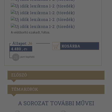
A védőborító szakadt, foltos.
Állapot:
Jó
KOSÁRBA
4.480
,-Ft
22
pont kapható
ELŐSZÓ
TÉMAKÖRÖK
A SOROZAT TOVÁBBI MŰVEI