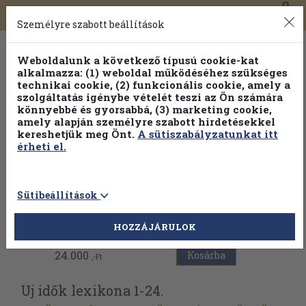
0
Toggle
Főmenü
Könyveink
navigation
Személyre szabott beállítások
Weboldalunk a következő típusú cookie-kat
alkalmazza: (1) weboldal működéséhez szükséges
technikai cookie, (2) funkcionális cookie, amely a
szolgáltatás igénybe vételét teszi az Ön számára
könnyebbé és gyorsabbá, (3) marketing cookie,
amely alapján személyre szabott hirdetésekkel
kereshetjük meg Önt.
A sütiszabályzatunkat itt
érheti el.
Sütibeállítások
Vissza az előző oldalra
HOZZÁJÁRULOK
24.000
Kosárba
,-Ft
Uj idők lexikona 1-24.