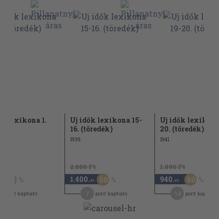
ők lexikona 1.
Uj idők lexikona 15-
Uj idők lexikona
dék)
16. (töredék)
20. (töredék)
1939
1941
Ft
2.800 Ft
1.890 Ft
1.400
940
50
50
50
,-Ft
,-Ft
7
14
pont kapható
pont kapható
pont kapható