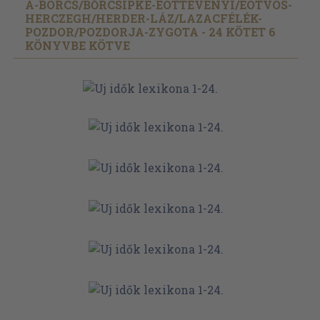
A-BÖRCS/
BŐRCSIPKE-EÖTTEVÉNYI/
EÖTVÖS-
HERCZEGH/
HERDER-LÁZ/
LAZACFÉLÉK-
POZDOR/
POZDORJA-ZYGOTA - 24 KÖTET 6
KÖNYVBE KÖTVE