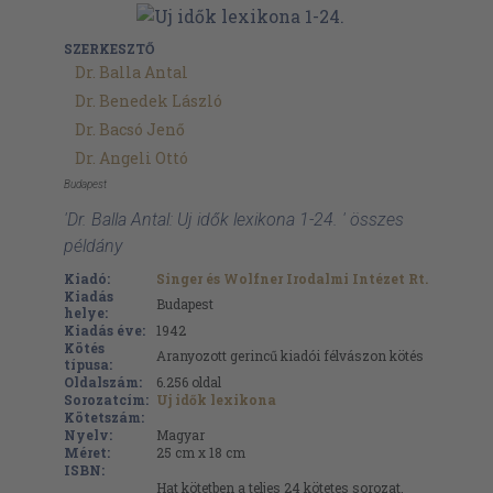
SZERKESZTŐ
Dr. Balla Antal
Dr. Benedek László
Dr. Bacsó Jenő
Dr. Angeli Ottó
Budapest
'Dr. Balla Antal: Uj idők lexikona 1-24. ' összes
példány
Kiadó:
Singer és Wolfner Irodalmi Intézet Rt.
Kiadás
Budapest
helye:
Kiadás éve:
1942
Kötés
Aranyozott gerincű kiadói félvászon kötés
típusa:
Oldalszám:
6.256
oldal
Sorozatcím:
Uj idők lexikona
Kötetszám:
Nyelv:
Magyar
Méret:
25 cm x 18 cm
ISBN:
Hat kötetben a teljes 24 kötetes sorozat.