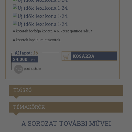
A kötetek borítója kopott. A 6. kötet gerince sérült.
A kötetek lapélei mintázottak.
Állapot:
Jó
KOSÁRBA
24.000
,-Ft
120
pont kapható
ELŐSZÓ
TÉMAKÖRÖK
A SOROZAT TOVÁBBI MŰVEI