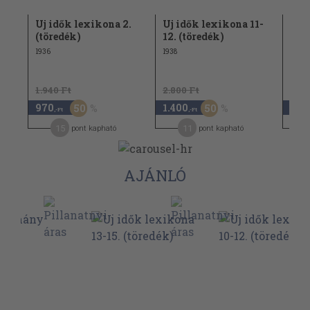
2.
Uj idők lexikona 2.
Uj idők lexikona 11-
Uj i
(töredék)
12. (töredék)
(tö
1936
1938
1938
1.940 Ft
2.800 Ft
3.48
970
1.400
1.7
50
50
,-Ft
,-Ft
15
11
pont kapható
pont kapható
AJÁNLÓ