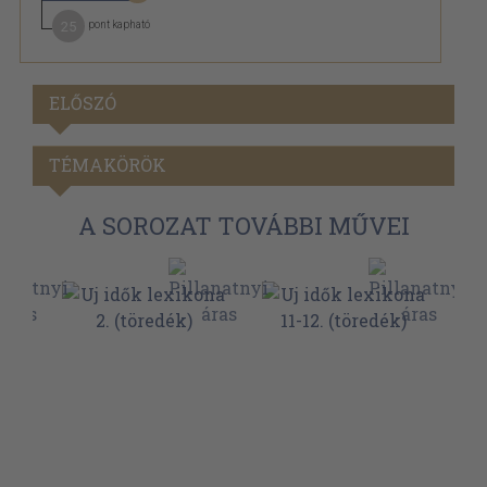
25
pont kapható
ELŐSZÓ
TÉMAKÖRÖK
A SOROZAT TOVÁBBI MŰVEI