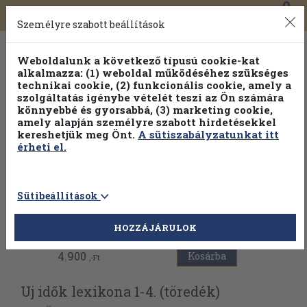
0
Toggle
Főmenü
Könyveink
navigation
Személyre szabott beállítások
Weboldalunk a következő típusú cookie-kat
alkalmazza: (1) weboldal működéséhez szükséges
technikai cookie, (2) funkcionális cookie, amely a
szolgáltatás igénybe vételét teszi az Ön számára
könnyebbé és gyorsabbá, (3) marketing cookie,
Válogasson több mint 30 000 kötet közül
amely alapján személyre szabott hirdetésekkel
Hobbi témakörökben
20% kedvezménnyel!
kereshetjük meg Önt.
A sütiszabályzatunkat itt
érheti el.
Sütibeállítások
Vissza az előző oldalra
HOZZÁJÁRULOK
4.900
Kosárba
,-Ft
Uj idők lexikona 1-4. (töredék)