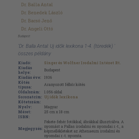
Dr. Balla Antal
Dr. Benedek László
Dr. Bacsó Jenő
Dr. Angeli Ottó
Budapest
'Dr. Balla Antal: Uj idők lexikona 1-4. (töredék) '
összes példány
Kiadó:
Singer és Wolfner Irodalmi Intézet Rt.
Kiadás
Budapest
helye:
Kiadás éve:
1936
Kötés
Aranyozott félbőr kötés
típusa:
Oldalszám:
1.056
oldal
Sorozatcím:
Uj idők lexikona
Kötetszám:
Nyelv:
Magyar
Méret:
25 cm x 18 cm
ISBN:
Fekete-fehér fotókkal, ábrákkal illusztrálva. A
nyomást a Pallas irodalmi és nyomdai r.-t., a
Megjegyzés:
képmellékleteket az Athenaeum irodalmi és
nyomdai r.-t. nyomta.