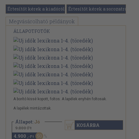
Értesítőt kérek a kiadóról
Értesítőt kérek a sorozatról
Megvásárolható példányok
ÁLLAPOTFOTÓK
A borító kissé kopott, foltos. A lapélek enyhén foltosak.
A lapélek mintázottak.
Állapot:
Jó
KOSÁRBA
9.800 Ft
4.900
50
,-Ft