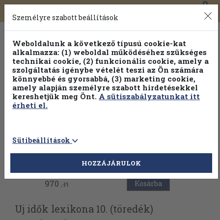
0
Toggle
Főmenü
Könyveink
navigation
Személyre szabott beállítások
Weboldalunk a következő típusú cookie-kat
alkalmazza: (1) weboldal működéséhez szükséges
technikai cookie, (2) funkcionális cookie, amely a
szolgáltatás igénybe vételét teszi az Ön számára
könnyebbé és gyorsabbá, (3) marketing cookie,
amely alapján személyre szabott hirdetésekkel
kereshetjük meg Önt.
A sütiszabályzatunkat itt
érheti el.
Sütibeállítások
Vissza az előző oldalra
HOZZÁJÁRULOK
970
Kosárba
,-Ft
Uj idők lexikona 10. (töredék)