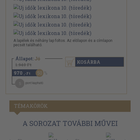
A lapélek és néhány lap foltos. Az előlapon és a címlapon
pecsét található.
Állapot:
Jó
KOSÁRBA
1.940 Ft
970
50
,-Ft
5
pont kapható
TÉMAKÖRÖK
A SOROZAT TOVÁBBI MŰVEI