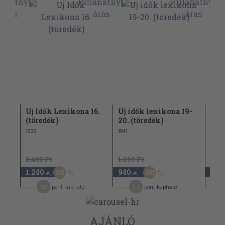
17.
Uj Idők Lexikona 16.
Uj idők lexikona 19-
Uj 
(töredék)
20. (töredék)
(tö
1939
1941
2.480 Ft
1.890 Ft
2.80
1.240
940
1.12
50
50
,-Ft
,-Ft
10
14
pont kapható
pont kapható
AJÁNLÓ