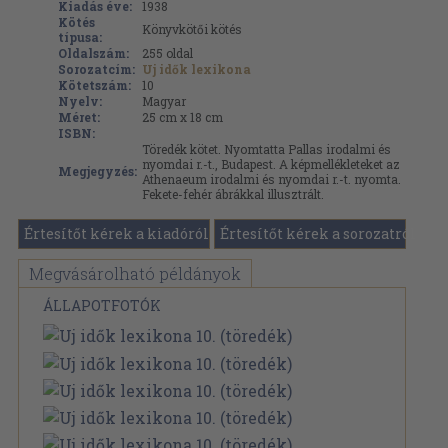
Kiadás éve:
1938
Kötés
Könyvkötői kötés
típusa:
Oldalszám:
255
oldal
Sorozatcím:
Uj idők lexikona
Kötetszám:
10
Nyelv:
Magyar
Méret:
25 cm x 18 cm
ISBN:
Töredék kötet. Nyomtatta Pallas irodalmi és
nyomdai r.-t., Budapest. A képmellékleteket az
Megjegyzés:
Athenaeum irodalmi és nyomdai r.-t. nyomta.
Fekete-fehér ábrákkal illusztrált.
Értesítőt kérek a kiadóról
Értesítőt kérek a sorozatról
Megvásárolható példányok
ÁLLAPOTFOTÓK